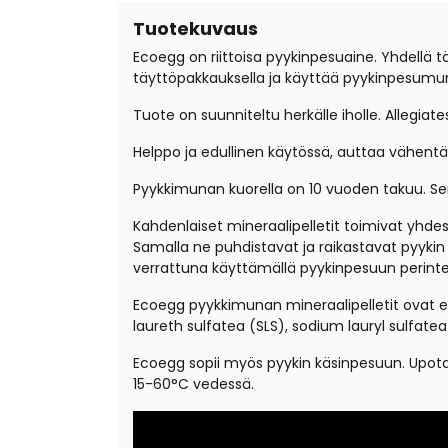
Tuotekuvaus
Ecoegg on riittoisa pyykinpesuaine. Yhdellä t
täyttöpakkauksella ja käyttää pyykinpesumu
Tuote on suunniteltu herkälle iholle. Allegiate
Helppo ja edullinen käytössä, auttaa vähen
Pyykkimunan kuorella on 10 vuoden takuu. Sen
Kahdenlaiset mineraalipelletit toimivat yhd
Samalla ne puhdistavat ja raikastavat pyyki
verrattuna käyttämällä pyykinpesuun perintei
Ecoegg pyykkimunan mineraalipelletit ovat ei-
laureth sulfatea (SLS), sodium lauryl sulfate
Ecoegg sopii myös pyykin käsinpesuun. Upota 
15-60°C vedessä.