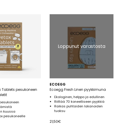
Loppunut varastosta
ECOEGG
x Tablets pesukoneen
Ecoegg Fresh Linen pyykkimuna
etit
Ekologinen, helppo ja edullinen
Riittää 70 koneelliseen pyykkiä
 pesukoneen
Raikas puhtaiden lakanoiden
äämistä
tuoksu
an kuussa
ox pesukoneelle
21,50
€