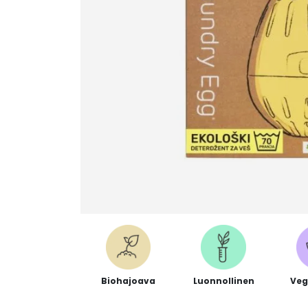
Biohajoava
Luonnollinen
Veg