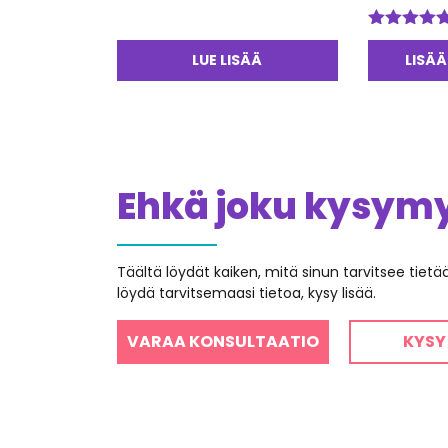
Arvostelu
tuotteesta:
LUE LISÄÄ
LISÄÄ
5.00
/ 5
Ehkä joku kysymys
Täältä löydät kaiken, mitä sinun tarvitsee tiet
löydä tarvitsemaasi tietoa, kysy lisää.
VARAA KONSULTAATIO
KYSY