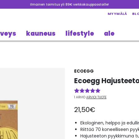
Ilmainen toimitus yli 89€ verkkokauppaostoille!
MYYMÄLÄ
BL
rveys
kauneus
lifestyle
ale
ECOEGG
Ecoegg Hajusteet
1
ARVIO
ARVIOI TUOTE
Arvio
1
5.00
5:stä
21,50
€
perustuen
asiakkaan
arvotukseen.
Ekologinen, helppo ja edull
Riittää 70 koneelliseen pyy
Hajusteeton pyykkimuna tu