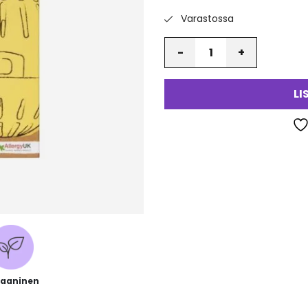
Varastossa
Määrä
LI
aaninen