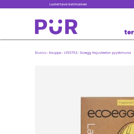
Luotettava kotimainen
te
Etusivu
›
Kauppa
›
LIFESTYLE
›
Ecoegg Hajusteeton pyykkimuna