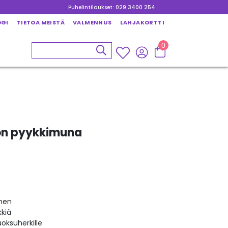
Puhelintilaukset: 029 3400 254
OGI
TIETOA MEISTÄ
VALMENNUS
LAHJAKORTTI
0
on pyykkimuna
inen
kkiä
oksuherkille