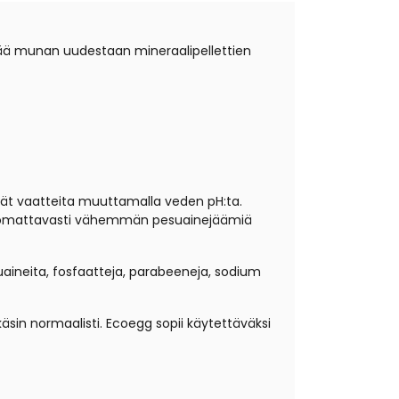
yttää munan uudestaan mineraalipellettien
vät vaatteita muuttamalla veden pH:ta.
ää huomattavasti vähemmän pesuainejäämiä
uaineita, fosfaatteja, parabeeneja, sodium
sin normaalisti. Ecoegg sopii käytettäväksi