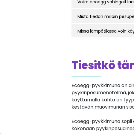
Voiko ecoegg vahingoittaa
Mistä tiedän milloin pesupe
Missä lämpötilassa voin k
Tiesitkö t
Ecoegg-pyykkimuna on ainu
pyykinpesumenetelmä, jok
käyttämällä kahta eri tyypp
kestävän muovimunan sisäl
Ecoegg-pyykkimuna sopii er
kokonaan pyykinpesuainee