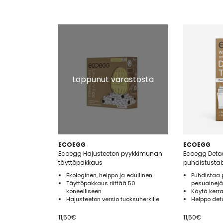
Loppunut varastosta
ECOEGG
ECOEGG
Ecoegg Hajusteeton pyykkimunan
Ecoegg Deto
täyttöpakkaus
puhdistustabl
Ekologinen, helppo ja edullinen
Puhdistaa
Täyttöpakkaus riittää 50
pesuainej
koneelliseen
Käytä kerr
Hajusteeton versio tuoksuherkille
Helppo det
11,50
€
11,50
€