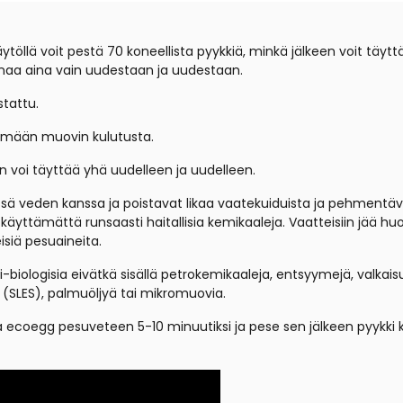
äytöllä voit pestä 70 koneellista pyykkiä, minkä jälkeen voit tä
naa aina vain uudestaan ja uudestaan.
stattu.
tämään muovin kulutusta.
 voi täyttää yhä uudelleen ja uudelleen.
essä veden kanssa ja poistavat likaa vaatekuiduista ja pehmentä
n käyttämättä runsaasti haitallisia kemikaaleja. Vaatteisiin j
siä pesuaineita.
biologisia eivätkä sisällä petrokemikaaleja, entsyymejä, valkais
a (SLES), palmuöljyä tai mikromuovia.
ecoegg pesuveteen 5-10 minuutiksi ja pese sen jälkeen pyykki kä