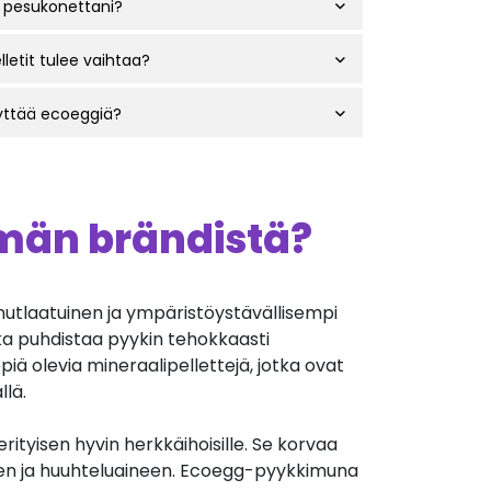
 pesukonettani?
lletit tulee vaihtaa?
äyttää ecoeggiä?
ämän brändistä?
tlaatuinen ja ympäristöystävällisempi
a puhdistaa pyykin tehokkaasti
iä olevia mineraalipellettejä, jotka ovat
lä.
ityisen hyvin herkkäihoisille. Se korvaa
n ja huuhteluaineen. Ecoegg-pyykkimuna