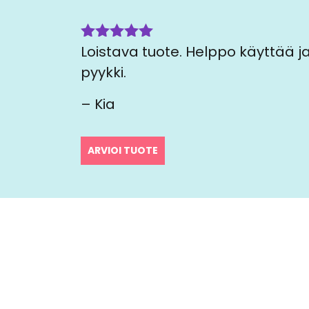
Loistava tuote. Helppo käyttää j
Arvostelu
tuotteesta:
pyykki.
5
/ 5
– Kia
ARVIOI TUOTE