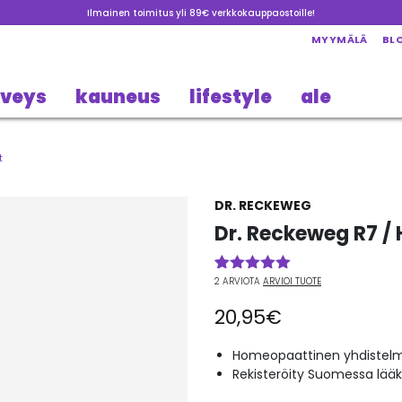
Ilmainen toimitus yli 89€ verkkokauppaostoille!
MYYMÄLÄ
BL
rveys
kauneus
lifestyle
ale
t
DR. RECKEWEG
Dr. Reckeweg R7 / 
2
ARVIOTA
ARVIOI TUOTE
Arvio
2
5.00
5:stä
20,95
€
perustuen
asiakkaan
arvotukseen.
Homeopaattinen yhdistel
Rekisteröity Suomessa lää