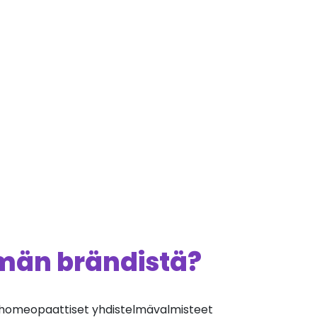
ämän brändistä?
homeopaattiset yhdistelmävalmisteet