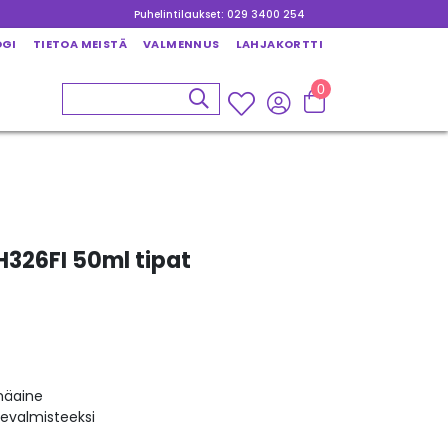
Puhelintilaukset: 029 3400 254
OGI
TIETOA MEISTÄ
VALMENNUS
LAHJAKORTTI
0
H326FI 50ml tipat
mäaine
kevalmisteeksi