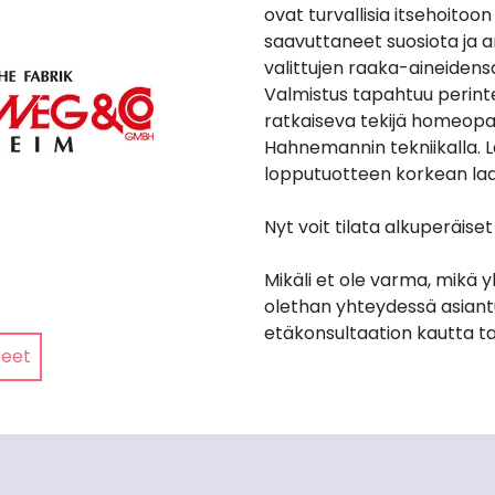
ovat turvallisia itsehoitoo
saavuttaneet suosiota ja a
valittujen raaka-aineidens
Valmistus tapahtuu perinte
ratkaiseva tekijä homeopat
Hahnemannin tekniikalla. 
lopputuotteen korkean la
Nyt voit tilata alkuperäis
Mikäli et ole varma, mikä 
olethan yhteydessä asiant
etäkonsultaation kautta ta
teet