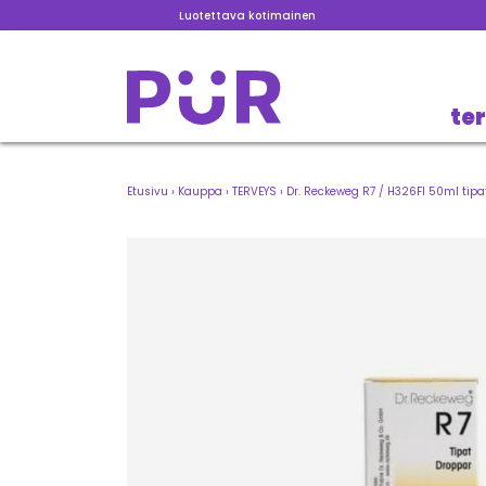
Luotettava kotimainen
te
Etusivu
›
Kauppa
›
TERVEYS
›
Dr. Reckeweg R7 / H326FI 50ml tipa