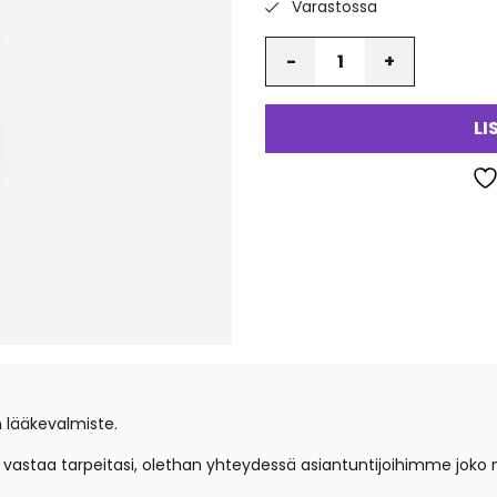
Varastossa
Määrä
LI
n lääkevalmiste.
e vastaa tarpeitasi, olethan yhteydessä asiantuntijoihimme
joko