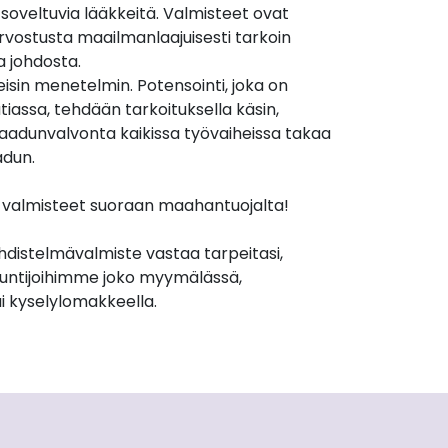
n soveltuvia lääkkeitä. Valmisteet ovat
rvostusta maailmanlaajuisesti tarkoin
a johdosta.
isin menetelmin. Potensointi, joka on
iassa, tehdään tarkoituksella käsin,
Laadunvalvonta kaikissa työvaiheissa takaa
adun.
et valmisteet suoraan maahantuojalta!
yhdistelmävalmiste vastaa tarpeitasi,
untijoihimme joko myymälässä,
i kyselylomakkeella.