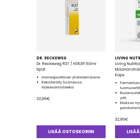
DR. RECKEWEG
LIVING NUT
Dr. Reckeweg R37 / H353FI 50ml
Living Nutrit
tipat
Maarianohdak
Kaps
Homeopaattinen yhdistelmäaine
Rekisteröity Suomessa
Fermentoinn
lääkevalmisteeksi
luomusertif
Ruoansulat
yrtti
20,95
€
Maksan hyvi
puhdistam
32,95
€
LISÄÄ OSTOSKORIIN
LISÄÄ