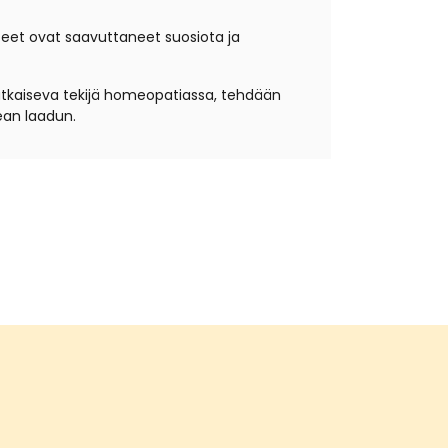
teet ovat saavuttaneet suosiota ja
atkaiseva tekijä homeopatiassa, tehdään
ean laadun.