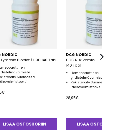
 NORDIC
DCG NORDIC
Lymosin Bioplex / H9FI 140 Tabl
DCG Nux Vomica Alfaplex / H80FI
140 Tabl
omeopaattinen
hdistelmävalmiste
Homeopaattinen
ekisteröity Suomessa
yhdistelmävalmiste
ääkevalmisteeksi
Rekisteröity Suomessa
lääkevalmisteeksi
5
€
28,95
€
LISÄÄ OSTOSKORIIN
LISÄÄ OSTOSKORIIN