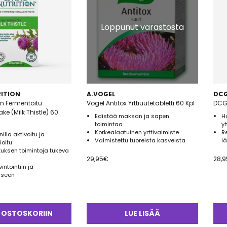
Loppunut varastosta
RITION
A.VOGEL
DCG
ion Fermentoitu
Vogel Antitox Yrttiuutetabletti 60 Kpl
DCG 
e (Milk Thistle) 60
Edistää maksan ja sapen
H
toimintaa
y
Korkealaatuinen yrttivalmiste
R
illa aktivoitu ja
Valmistettu tuoreista kasveista
l
ioitu
uksen toimintoja tukeva
29,95
€
28,9
ntointiin ja
iseen
 OSTOSKORIIN
LUE LISÄÄ