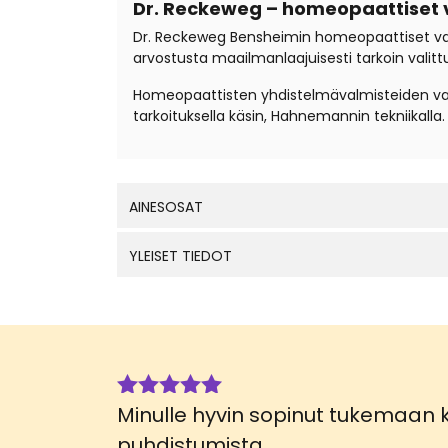
Dr. Reckeweg – homeopaattiset 
Dr. Reckeweg Bensheimin homeopaattiset valmi
arvostusta maailmanlaajuisesti tarkoin valitt
Homeopaattisten yhdistelmävalmisteiden valm
tarkoituksella käsin, Hahnemannin tekniikall
AINESOSAT
YLEISET TIEDOT
Minulle hyvin sopinut tukemaan
Arvostelu
tuotteesta:
puhdistumista.