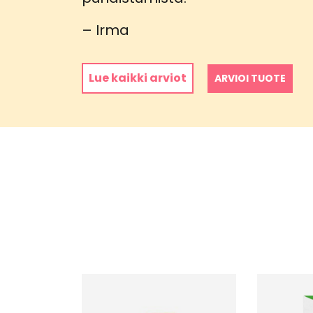
5
/ 5
– Irma
Lue kaikki arviot
ARVIOI TUOTE