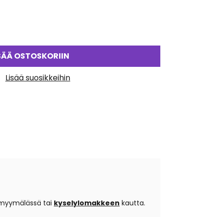
SÄÄ OSTOSKORIIN
Lisää suosikkeihin
 myymälässä tai
kyselylomakkeen
kautta.