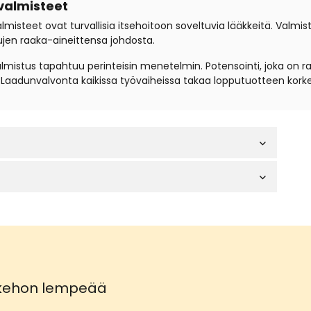
valmisteet
steet ovat turvallisia itsehoitoon soveltuvia lääkkeitä. Valmis
ujen raaka-aineittensa johdosta.
istus tapahtuu perinteisin menetelmin. Potensointi, joka on r
a. Laadunvalvonta kaikissa työvaiheissa takaa lopputuotteen kork
 kehon lempeää