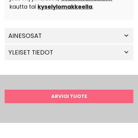
kautta tai
kyselylomakkeella
.
AINESOSAT
YLEISET TIEDOT
ARVIOI TUOTE