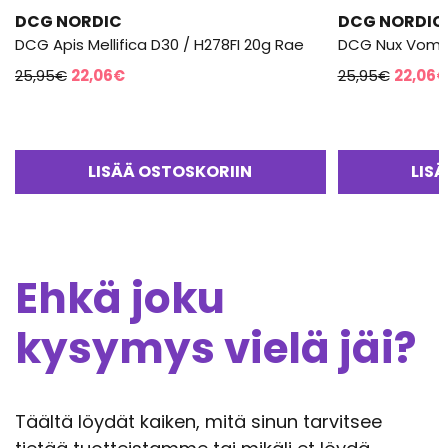
DCG NORDIC
DCG NORDIC
DCG Apis Mellifica D30 / H278FI 20g Rae
DCG Nux Vomic
Alkuperäinen
Nykyinen
Alkupe
25,95
€
22,06
€
25,95
€
22,06
€
hinta
hinta
hinta
oli:
on:
oli:
25,95€.
22,06€.
25,95€
LISÄÄ OSTOSKORIIN
LIS
Ehkä joku
kysymys vielä jäi?
Täältä löydät kaiken, mitä sinun tarvitsee