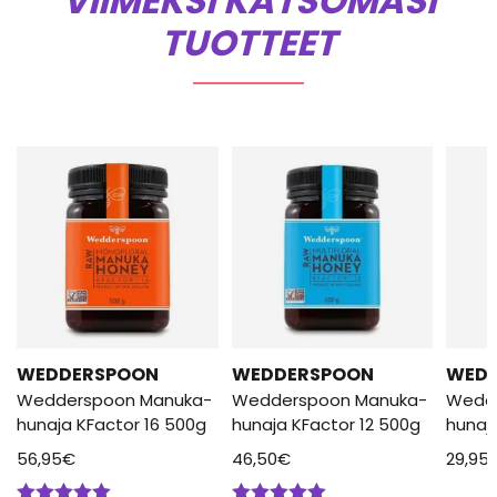
VIIMEKSI KATSOMASI
TUOTTEET
WEDDERSPOON
WEDDERSPOON
WED
Wedderspoon Manuka-
Wedderspoon Manuka-
Wedd
hunaja KFactor 16 500g
hunaja KFactor 12 500g
hunaj
56,95
€
46,50
€
29,95