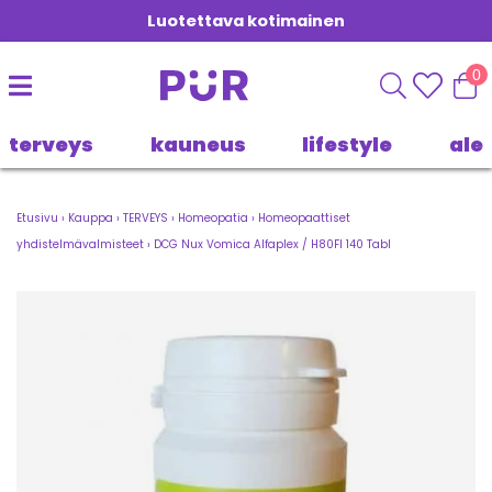
Luotettava kotimainen
0
terveys
kauneus
lifestyle
ale
Etusivu
›
Kauppa
›
TERVEYS
›
Homeopatia
›
Homeopaattiset
yhdistelmävalmisteet
›
DCG Nux Vomica Alfaplex / H80FI 140 Tabl