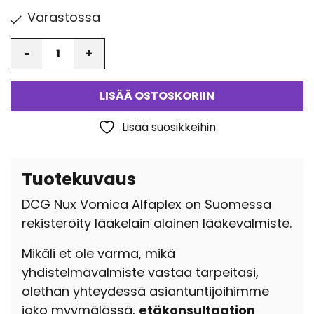
Varastossa
Määrä
LISÄÄ OSTOSKORIIN
Lisää suosikkeihin
Tuotekuvaus
DCG Nux Vomica Alfaplex on Suomessa
rekisteröity lääkelain alainen lääkevalmiste.
Mikäli et ole varma, mikä
yhdistelmävalmiste vastaa tarpeitasi,
olethan yhteydessä asiantuntijoihimme
joko myymälässä,
etäkonsultaation