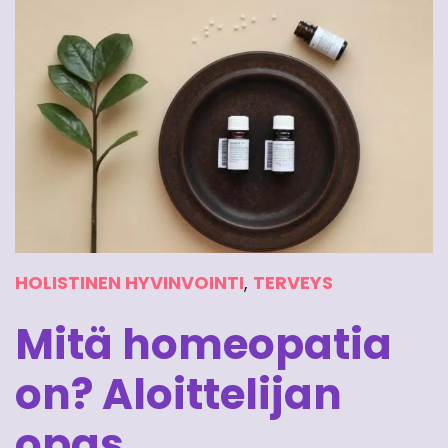
HOLISTINEN HYVINVOINTI
,
TERVEYS
Mitä homeopatia
on? Aloittelijan
opas