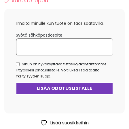
Varasto loppu
Ilmoita minulle kun tuote on taas saatavilla.
Syötä sähköpostiosoite
Sinun on hyväksyttävä tietosuojakäytäntömme
liittyäksesi jonotuslistalle. Voit lukea lisää täältä:
Yksityisyyden suoja
.
Lisää suosikkeihin