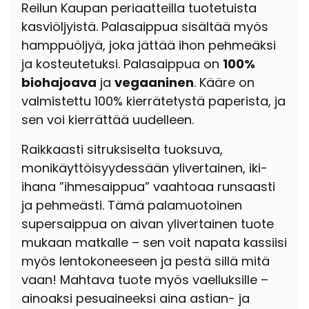
Reilun Kaupan periaatteilla tuotetuista
kasviöljyistä. Palasaippua sisältää myös
hamppuöljyä, joka jättää ihon pehmeäksi
ja kosteutetuksi. Palasaippua on
100%
biohajoava
ja
vegaaninen
. Kääre on
valmistettu 100% kierrätetystä paperista, ja
sen voi kierrättää uudelleen.
Raikkaasti sitruksiselta tuoksuva,
monikäyttöisyydessään ylivertainen, iki-
ihana ”ihmesaippua” vaahtoaa runsaasti
ja pehmeästi. Tämä palamuotoinen
supersaippua on aivan ylivertainen tuote
mukaan matkalle – sen voit napata kassiisi
myös lentokoneeseen ja pestä sillä mitä
vaan! Mahtava tuote myös vaelluksille –
ainoaksi pesuaineeksi aina astian- ja