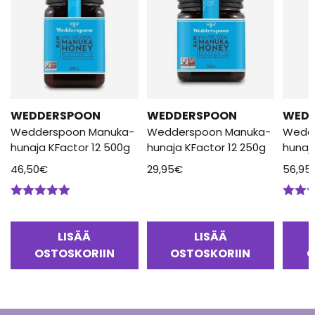
WEDDERSPOON
WEDDERSPOON
WED
Wedderspoon Manuka-
Wedderspoon Manuka-
Wedd
hunaja KFactor 12 500g
hunaja KFactor 12 250g
hunaj
46,50
€
29,95
€
56,95
Arvostelu
Arvos
tuotteesta:
tuotte
5.00
/ 5
5.00
/
LISÄÄ
LISÄÄ
OSTOSKORIIN
OSTOSKORIIN
O