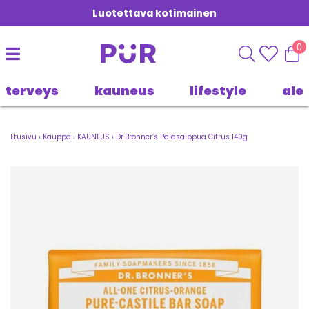
Luotettava kotimainen
0
terveys
kauneus
lifestyle
ale
Etusivu
›
Kauppa
›
KAUNEUS
›
Dr.Bronner’s Palasaippua Citrus 140g