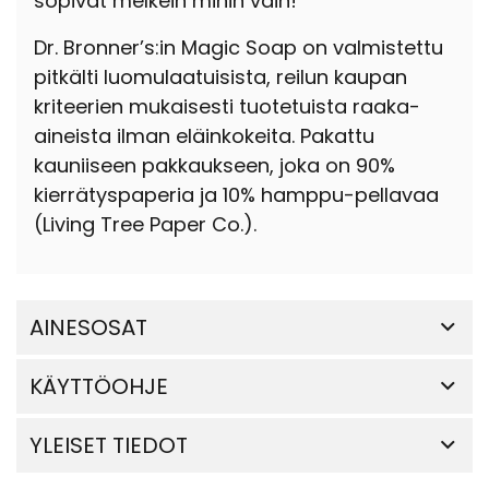
sopivat melkein mihin vain!
Dr. Bronner’s:in Magic Soap on valmistettu
pitkälti luomulaatuisista, reilun kaupan
kriteerien mukaisesti tuotetuista raaka-
aineista ilman eläinkokeita. Pakattu
kauniiseen pakkaukseen, joka on 90%
kierrätyspaperia ja 10% hamppu-pellavaa
(Living Tree Paper Co.).
AINESOSAT
KÄYTTÖOHJE
YLEISET TIEDOT