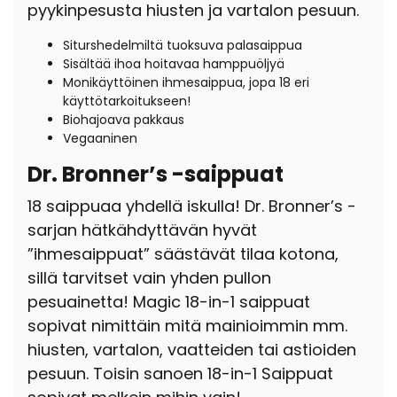
pyykinpesusta hiusten ja vartalon pesuun.
Siturshedelmiltä tuoksuva palasaippua
Sisältää ihoa hoitavaa hamppuöljyä
Monikäyttöinen ihmesaippua, jopa 18 eri
käyttötarkoitukseen!
Biohajoava pakkaus
Vegaaninen
Dr. Bronner’s -saippuat
18 saippuaa yhdellä iskulla! Dr. Bronner’s -
sarjan hätkähdyttävän hyvät
”ihmesaippuat” säästävät tilaa kotona,
sillä tarvitset vain yhden pullon
pesuainetta! Magic 18-in-1 saippuat
sopivat nimittäin mitä mainioimmin mm.
hiusten, vartalon, vaatteiden tai astioiden
pesuun. Toisin sanoen 18-in-1 Saippuat