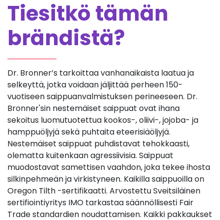
Tiesitkö tämän
brändistä?
Dr. Bronner’s tarkoittaa vanhanaikaista laatua ja
selkeyttä, jotka voidaan jäljittää perheen 150-
vuotiseen saippuanvalmistuksen perineeseen. Dr.
Bronner'sin nestemäiset saippuat ovat ihana
sekoitus luomutuotettua kookos-, oliivi-, jojoba- ja
hamppuöljyjä sekä puhtaita eteerisiäöljyjä.
Nestemäiset saippuat puhdistavat tehokkaasti,
olematta kuitenkaan agressiivisia. Saippuat
muodostavat samettisen vaahdon, joka tekee ihosta
silkinpehmeän ja virkistyneen. Kaikilla saippuoilla on
Oregon Tilth -sertifikaatti. Arvostettu Sveitsiläinen
sertifiointiyritys IMO tarkastaa säännöllisesti Fair
Trade standardien noudattamisen. Kaikki pakkaukset