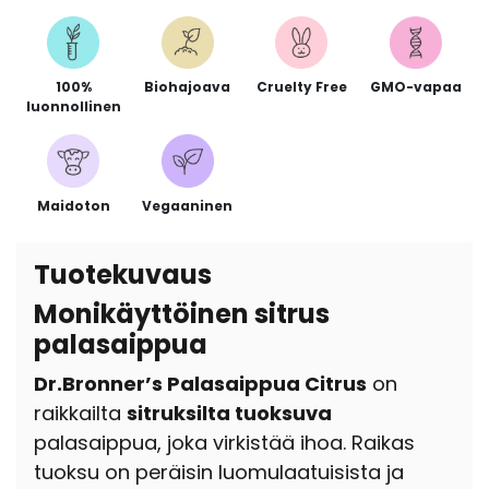
100%
Biohajoava
Cruelty Free
GMO-vapaa
luonnollinen
Maidoton
Vegaaninen
Tuotekuvaus
Monikäyttöinen sitrus
palasaippua
Dr.Bronner’s Palasaippua Citrus
on
raikkailta
sitruksilta tuoksuva
palasaippua, joka virkistää ihoa. Raikas
tuoksu on peräisin luomulaatuisista ja