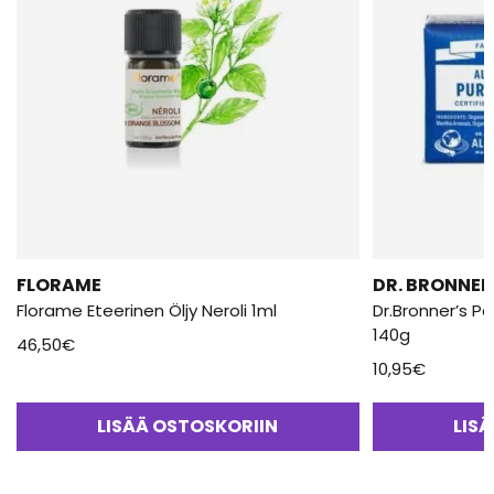
FLORAME
DR. BRONNER
Florame Eteerinen Öljy Neroli 1ml
Dr.Bronner’s P
140g
46,50
€
10,95
€
LISÄÄ OSTOSKORIIN
LIS