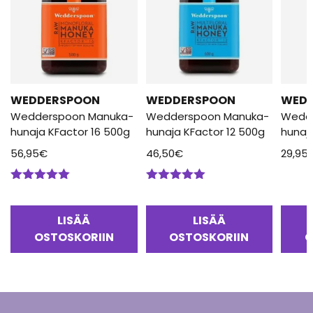
WEDDERSPOON
WEDDERSPOON
WED
Wedderspoon Manuka-
Wedderspoon Manuka-
Wedd
hunaja KFactor 16 500g
hunaja KFactor 12 500g
hunaj
56,95
€
46,50
€
29,95
Arvostelu
Arvostelu
tuotteesta:
tuotteesta:
5.00
/ 5
5.00
/ 5
LISÄÄ
LISÄÄ
OSTOSKORIIN
OSTOSKORIIN
O