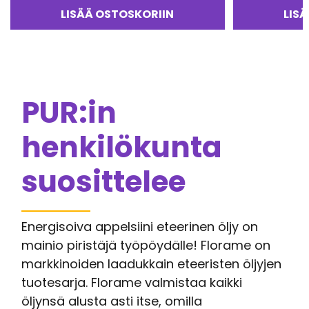
LISÄÄ OSTOSKORIIN
LIS
PUR:in
henkilökunta
suosittelee
Energisoiva appelsiini eteerinen öljy on
mainio piristäjä työpöydälle! Florame on
markkinoiden laadukkain eteeristen öljyjen
tuotesarja. Florame valmistaa kaikki
öljynsä alusta asti itse, omilla