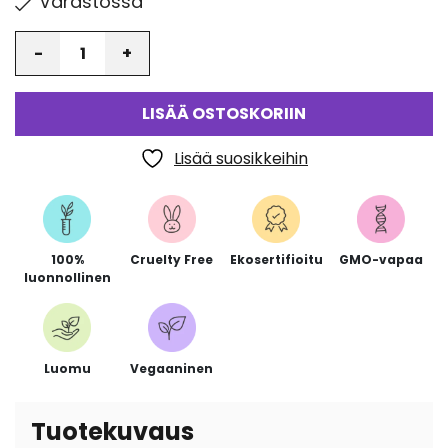
Varastossa
Määrä
LISÄÄ OSTOSKORIIN
Lisää suosikkeihin
100%
Cruelty Free
Ekosertifioitu
GMO-vapaa
luonnollinen
Luomu
Vegaaninen
Tuotekuvaus