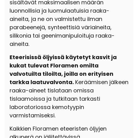
sisältävät maksimaalisen määrän
luonnollisia ja luomulaatuisia raaka-
aineita, ja ne on valmistettu ilman
parabeenejä, synteettisiä väriaineita,
silikonia tai geenimanipuloituja raaka-
aineita.
Eteerisissä öljyissä käytetyt kasvit ja
kukat tulevat Floramen omilta
valvotuilta tiloilta, joilla on erityisen
tarkka laatuvalvonta.
Keräämisen jälkeen
raaka-aineet tislataan omissa
tislaamoissa ja tutkitaan tarkasti
laboratoriossa kemotyypin
varmistamiseksi.
Kaikkien Floramen eteeristen öljyjen
alkuperä on jäljitettävissä.