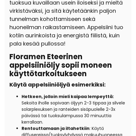
tuoksua kuvaillaan usein iloiseksi ja mieltä
virkistäväksi, ja sitä käytetäänkin paljon
tunnelman kohottamiseen sekä
huoneilman raikastamiseen. Appelsiini tuo
kotiin aurinkoista ja energistä fiilistä, kuin
pala kesää pullossa!
Floramen Eteerinen
appelsiiniöljy sopii moneen
käyttötarkoitukseen
Käytä appelsiiniöljyä esimerkiksi:
Hetkeen, jolloin mieli kaipaa lempeyttä:
Sekoita iholle sopivaan öljyyn 2-3 tippaa ja silvele
solarplexuksen ja ranteiden sisäpuolelle 2-3x
päivässä tai tuoksulampussa 30 minuuttia
kerrallaan.
Rentouttamaan ja iltahetkiin
: Käytä
diffusereissa/tuoksylyhdyssä makuuhuoneessa