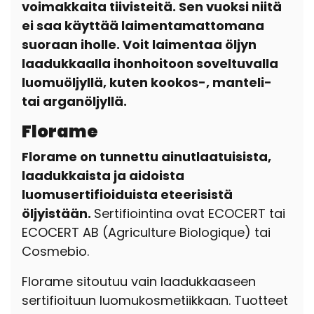
voimakkaita tiivisteitä. Sen vuoksi niitä
ei saa käyttää laimentamattomana
suoraan iholle. Voit laimentaa öljyn
laadukkaalla ihonhoitoon soveltuvalla
luomuöljyllä, kuten kookos-, manteli-
tai arganöljyllä.
Florame
Florame on tunnettu ainutlaatuisista,
laadukkaista ja aidoista
luomusertifioiduista eteerisistä
öljyistään.
Sertifiointina ovat ECOCERT tai
ECOCERT AB (Agriculture Biologique) tai
Cosmebio.
Florame sitoutuu vain laadukkaaseen
sertifioituun luomukosmetiikkaan. Tuotteet