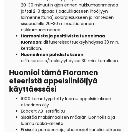
20-30 minuutin ajan ennen nukkumaanmenoa
ja/tai 2-3 tippaa (laadukkaaseen ihoöljyyn
laimennettuna) solarplexukseen ja ranteiden
sisäpuolelle 20-30 minuuttia ennen
nukkumaanmenoa.
Harmonista ja positiivista tunnelmaa
luomaan
: diffusereissa/tuoksylyhdyssä 30 min.
kerrallaan.
Huoneilman puhdistukseen
:
diffusereissa/tuoksylyhdyssä 30 min. kerrallaan.
Huomioi tämä Floramen
eteeristä appelsiiniöljyä
käyttäessäsi
100% kemotyypitetty luomu appelsiininkuori
eteerinen öljy
Ecocert AB-sertifioitu
Sisältää maksimaalisen määrän luonnollisia ja
luomu raaka-aineita
Ei sisällä parabeenejä, phenoxyethanolia, silikonia