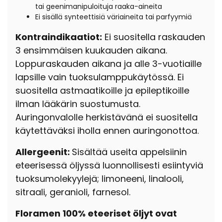
tai geenimanipuloituja raaka-aineita
Ei sisällä synteettisiä väriaineita tai parfyymiä
Kontraindikaatiot:
Ei suositella raskauden
3 ensimmäisen kuukauden aikana.
Loppuraskauden aikana ja alle 3-vuotiaille
lapsille vain tuoksulamppukäytössä. Ei
suositella astmaatikoille ja epileptikoille
ilman lääkärin suostumusta.
Auringonvalolle herkistävänä ei suositella
käytettäväksi iholla ennen auringonottoa.
Allergeenit:
Sisältää useita appelsiinin
eteerisessä öljyssä luonnollisesti esiintyviä
tuoksumolekyylejä; limoneeni, linalooli,
sitraali, geranioli, farnesol.
Floramen 100% eteeriset öljyt ovat