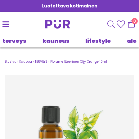
Luotettava kotimainen
0
terveys
kauneus
lifestyle
ale
Etusivu
›
Kauppa
›
TERVEYS
›
Florame Eteerinen Öljy Orange 10ml