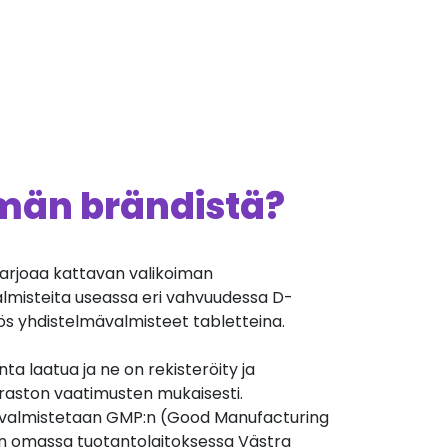
ämän brändistä?
arjoaa kattavan valikoiman
almisteita useassa eri vahvuudessa D-
ös yhdistelmävalmisteet tabletteina.
nta laatua ja ne on rekisteröity ja
iraston vaatimusten mukaisesti.
valmistetaan GMP:n (Good Manufacturing
n omassa tuotantolaitoksessa Västra