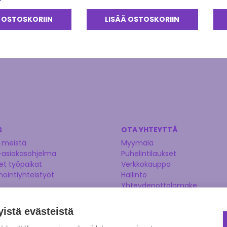
tuo
5.0
 OSTOSKORIIN
LISÄÄ OSTOSKORIIN
S
OTA YHTEYTTÄ
 meistä
Myymälä
-asiakasohjelma
Puhelintilaukset
t työpaikat
Verkkokauppa
nointiyhteistyöt
Hallinto
Yhteydenottolomake
Kysy asiantuntijaltamme
Ehdota tuotetta
yistä evästeistä