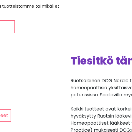
ää tuotteistamme tai mikäli et
Tiesitkö t
Ruotsalainen DCG Nordic t
homeopaattisia yksittäisv
potenssissa. Saatavilla my
Kaikki tuotteet ovat korkei
teet
hyväksytty Ruotsin lääkev
Homeopaattiset lääkkeet 
Practice) mukaisesti DCG: