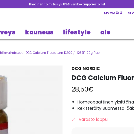
Ilmainen toimitus yli 89€ verkkokauppaostoille!
MYYMÄLÄ
BL
rveys
kauneus
lifestyle
ale
täisvalmisteet
›
DCG Calcium Fluoratum D200 / H237FI 20g Rae
DCG NORDIC
DCG Calcium Fluor
28,50
€
Homeopaattinen yksittäisa
Rekisteröity Suomessa lää
Varasto loppu