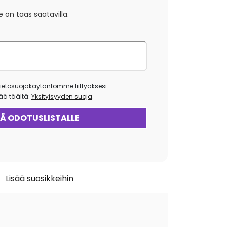
e on taas saatavilla.
ietosuojakäytäntömme liittyäksesi
isää täältä:
Yksityisyyden suoja
.
Lisää suosikkeihin