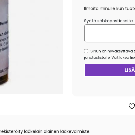
Ilmoita minulle kun tuot
Syötä sähköpostiosoite
Sinun on hyväksyttävä t
jonotuslistalle. Voit lukea l
steröity lääkelain alainen lääkevalmiste.