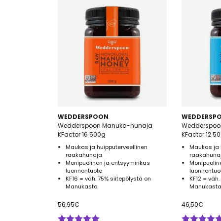
WEDDERSPOON
WEDDERSP
Wedderspoon Manuka-hunaja
Wedderspoo
KFactor 16 500g
KFactor 12 5
Maukas ja huipputerveellinen
Maukas ja 
raakahunaja
raakahuna
Monipuolinen ja entsyymirikas
Monipuolin
luonnontuote
luonnontuo
KF16 = väh. 75% siitepölystä on
KF12 = väh.
Manukasta
Manukasta
56,95
€
46,50
€