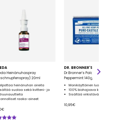
EDA
DR. BRONNER'S
eda Heinänuhaspray
Dr.Bronner’s Palasaippua
uschnupfenspray) 20ml
Peppermint 140g
elpottaa heinänuhan oireita
Monikäyttöinen luomu palasaippua
isältää suolaa sekä kvitteni- ja
100% biohajoava kääre
itruunauutteita
Sisältää virkistävää piparminttua
uonnolliset raaka-aineet
10,95
€
0
€
ostelu