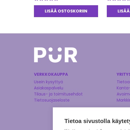
Arvostelu
Arvostelu
tuotteesta:
tuotteesta:
LISÄÄ OSTOSKORIIN
LISÄÄ
5.00
/ 5
5.00
/ 5
VERKKOKAUPPA
YRITY
Usein kysyttyä
Tietoa
Asiakaspalvelu
Kanta
Tilaus- ja toimitusehdot
Avoime
Tietosuojaseloste
Markki
Tietoa sivustolla käytet