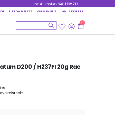
Puhelintilaukset: 029 3400 254
OGI
TIETOA MEISTÄ
VALMENNUS
LAHJAKORTTI
0
atum D200 / H237FI 20g Rae
ine
kevalmisteeksi