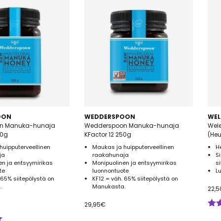
OON
WEDDERSPOON
WEL
n Manuka-hunaja
Wedderspoon Manuka-hunaja
Wel
00g
KFactor 12 250g
(He
huipputerveellinen
Maukas ja huipputerveellinen
H
ja
raakahunaja
S
en ja entsyymirikas
Monipuolinen ja entsyymirikas
s
te
luonnontuote
L
 65% siitepölystä on
KF12 = väh. 65% siitepölystä on
.
Manukasta.
22,5
29,95
€
Arv