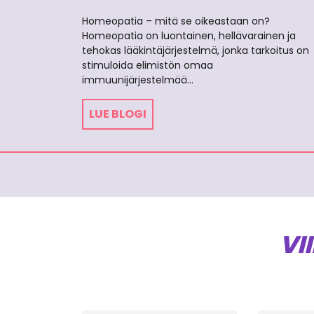
Homeopatia – mitä se oikeastaan on?
Homeopatia on luontainen, hellävarainen ja
tehokas lääkintäjärjestelmä, jonka tarkoitus on
stimuloida elimistön omaa
immuunijärjestelmää…
LUE BLOGI
VI