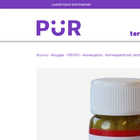
Luotettava kotimainen
te
Etusivu
›
Kauppa
›
TERVEYS
›
Homeopatia
›
Homeopaattiset yksit