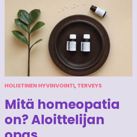
HOLISTINEN HYVINVOINTI
,
TERVEYS
Mitä homeopatia
on? Aloittelijan
opas