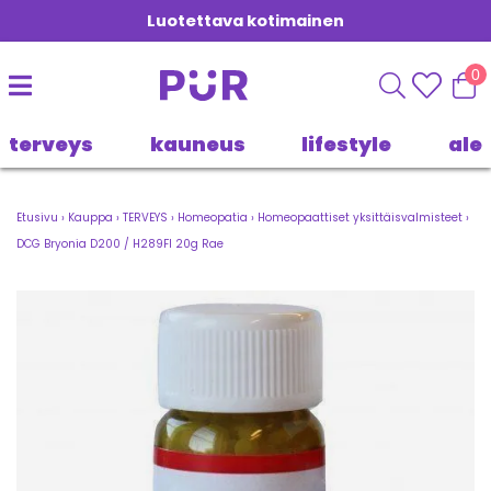
Luotettava kotimainen
0
terveys
kauneus
lifestyle
ale
Etusivu
›
Kauppa
›
TERVEYS
›
Homeopatia
›
Homeopaattiset yksittäisvalmisteet
›
DCG Bryonia D200 / H289FI 20g Rae