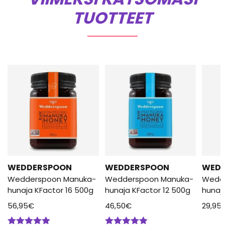
TUOTTEET
WEDDERSPOON
WEDDERSPOON
WED
Wedderspoon Manuka-
Wedderspoon Manuka-
Wedd
hunaja KFactor 16 500g
hunaja KFactor 12 500g
hunaj
56,95
€
46,50
€
29,95