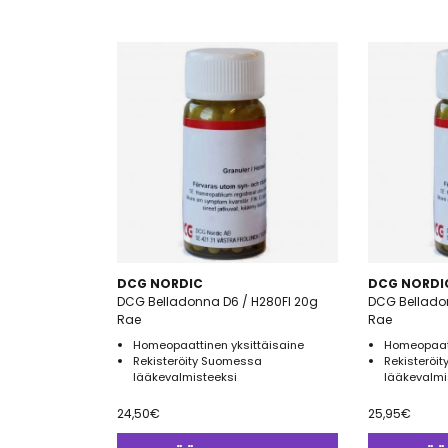
DCG NORDIC
DCG NORDI
DCG Belladonna D6 / H280FI 20g
DCG Bellado
Rae
Rae
Homeopaattinen yksittäisaine
Homeopaatt
Rekisteröity Suomessa
Rekisteröi
lääkevalmisteeksi
lääkevalmi
24,50
€
25,95
€