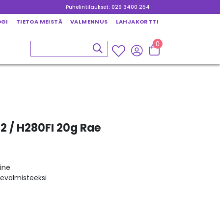
Puhelintilaukset: 029 3400 254
OGI
TIETOA MEISTÄ
VALMENNUS
LAHJAKORTTI
0
2 / H280FI 20g Rae
ine
kevalmisteeksi