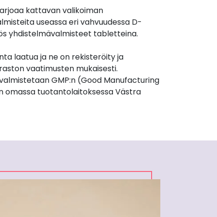
arjoaa kattavan valikoiman
almisteita useassa eri vahvuudessa D-
ös yhdistelmävalmisteet tabletteina.
nta laatua ja ne on rekisteröity ja
iraston vaatimusten mukaisesti.
valmistetaan GMP:n (Good Manufacturing
n omassa tuotantolaitoksessa Västra