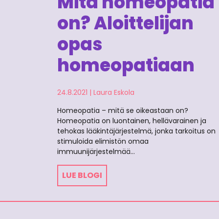
Mitä homeopatia
on? Aloittelijan
opas
homeopatiaan
24.8.2021
|
Laura Eskola
Homeopatia – mitä se oikeastaan on?
Homeopatia on luontainen, hellävarainen ja
tehokas lääkintäjärjestelmä, jonka tarkoitus on
stimuloida elimistön omaa
immuunijärjestelmää…
LUE BLOGI