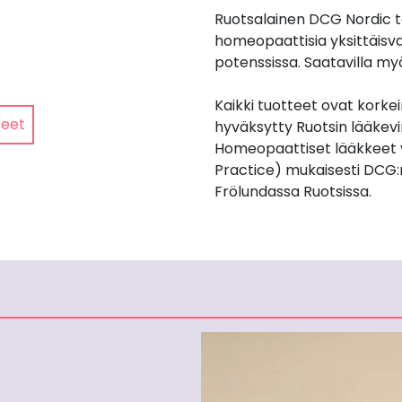
Ruotsalainen DCG Nordic t
homeopaattisia yksittäisv
potenssissa. Saatavilla my
Kaikki tuotteet ovat korkei
teet
hyväksytty Ruotsin lääkev
Homeopaattiset lääkkeet 
Practice) mukaisesti DCG:
Frölundassa Ruotsissa.