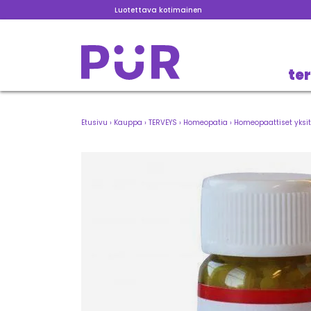
Luotettava kotimainen
te
Etusivu
›
Kauppa
›
TERVEYS
›
Homeopatia
›
Homeopaattiset yksit