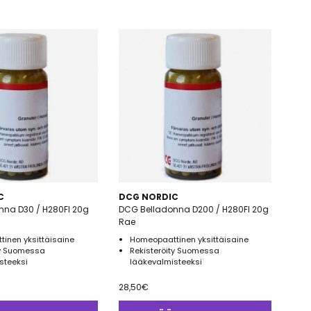
C
DCG NORDIC
nna D30 / H280FI 20g
DCG Belladonna D200 / H280FI 20g
Rae
inen yksittäisaine
Homeopaattinen yksittäisaine
ty Suomessa
Rekisteröity Suomessa
steeksi
lääkevalmisteeksi
28,50
€