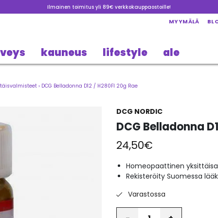
Ilmainen toimitus yli 89€ verkkokauppaostoille!
MYYMÄLÄ
BL
rveys
kauneus
lifestyle
ale
täisvalmisteet
›
DCG Belladonna D12 / H280FI 20g Rae
DCG NORDIC
DCG Belladonna D1
24,50
€
Homeopaattinen yksittäisa
Rekisteröity Suomessa lää
Varastossa
Määrä