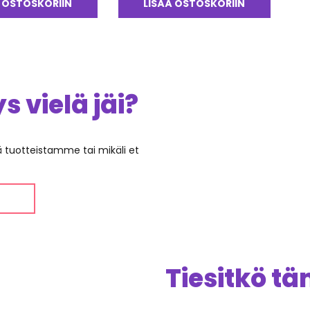
 OSTOSKORIIN
LISÄÄ OSTOSKORIIN
 vielä jäi?
ää tuotteistamme tai mikäli et
Tiesitkö t