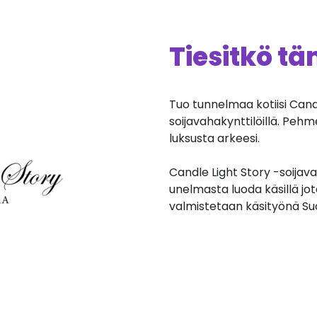
Tiesitkö t
Tuo tunnelmaa kotiisi Candle
soijavahakynttilöillä. Pehm
luksusta arkeesi.
Candle Light Story -soijav
unelmasta luoda käsillä jota
valmistetaan käsityönä S