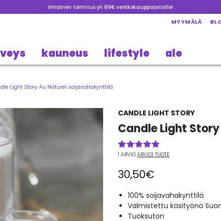
Ilmainen toimitus yli 89€ verkkokauppaostoille!
MYYMÄLÄ
BL
rveys
kauneus
lifestyle
ale
dle Light Story Au Naturel soijavahakynttilä
CANDLE LIGHT STORY
Candle Light Story
1
ARVIO
ARVIOI TUOTE
Arvio
1
5.00
5:stä
30,50
€
perustuen
asiakkaan
arvotukseen.
100% soijavahakynttilä
Valmistettu käsityönä Su
Tuoksuton