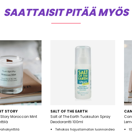
SAATTAISIT PITÄÄ MYÖS
HT STORY
SALT OF THE EARTH
CAN
 Story Moroccan Mint
Salt of The Earth Tuoksuton Spray
Cand
ttilä
Deodorantti 100ml
Lemo
vahakynttilä
Tehokas hajustamaton luonnondeo
1