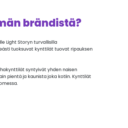
ämän brändistä?
 Light Storyn turvallisilla
eästi tuoksuvat kynttilät tuovat ripauksen
ahakynttilät syntyivät yhden naisen
in pientä ja kaunista joka kotiin. Kynttilät
uomessa.