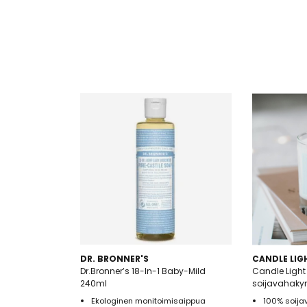
DR. BRONNER'S
CANDLE LIG
Dr.Bronner’s 18-In-1 Baby-Mild
Candle Light
240ml
soijavahakyn
Ekologinen monitoimisaippua
100% soija