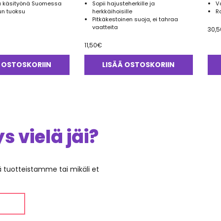
u käsityönä Suomessa
Sopii hajusteherkille ja
V
un tuoksu
herkkäihoisille
R
Pitkäkestoinen suoja, ei tahraa
vaatteita
30,5
11,50
€
 OSTOSKORIIN
LISÄÄ OSTOSKORIIN
 vielä jäi?
ää tuotteistamme tai mikäli et