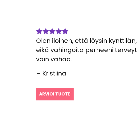
Olen iloinen, että löysin kynttilän
Arvostelu
tuotteesta:
eikä vahingoita perheeni terveyt
5
/ 5
vain vahaa.
– Kristiina
ARVIOI TUOTE