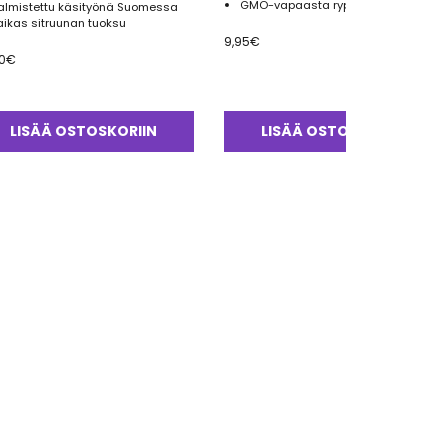
GMO-vapaasta rypsivahasta
almistettu käsityönä Suomessa
aikas sitruunan tuoksu
9,95
€
0
€
LISÄÄ OSTOSKORIIN
LISÄÄ OSTOSKORIIN