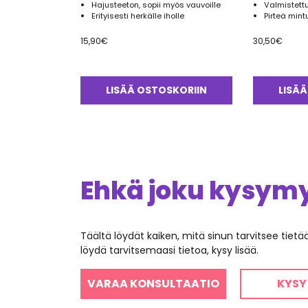
Hajusteeton, sopii myös vauvoille
Valmistett
Erityisesti herkälle iholle
Pirteä mint
15,90
€
30,50
€
LISÄÄ OSTOSKORIIN
LISÄÄ
Ehkä joku kysymys
Täältä löydät kaiken, mitä sinun tarvitsee tiet
löydä tarvitsemaasi tietoa, kysy lisää.
VARAA KONSULTAATIO
KYSY