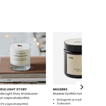
DLE LIGHT STORY
MULIERES
le Light Story Andalusian
Mulieres Kynttilä Pure 120ml
n soijavahakynttilä
Ekologinen ja myrkytön kynttilä
Tuoksuton
00% soijavahakynttilä