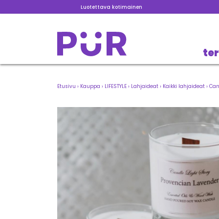
Luotettava kotimainen
te
Etusivu
›
Kauppa
›
LIFESTYLE
›
Lahjaideat
›
Kaikki lahjaideat
›
Can