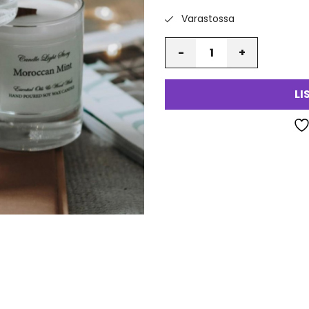
Varastossa
Määrä
LI