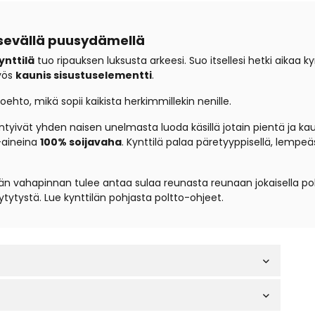
isevällä puusydämellä
ynttilä
tuo ripauksen luksusta arkeesi. Suo itsellesi hetki aikaa 
yös
kaunis sisustuselementti
.
ehto, mikä sopii kaikista herkimmillekin nenille.
tyivät yhden naisen unelmasta luoda käsillä jotain pientä ja kaun
-aineina
100% soijavaha
. Kynttilä palaa päretyyppisellä, lempeäs
län vahapinnan tulee antaa sulaa reunasta reunaan jokaisella po
ytytystä. Lue kynttilän pohjasta poltto-ohjeet.