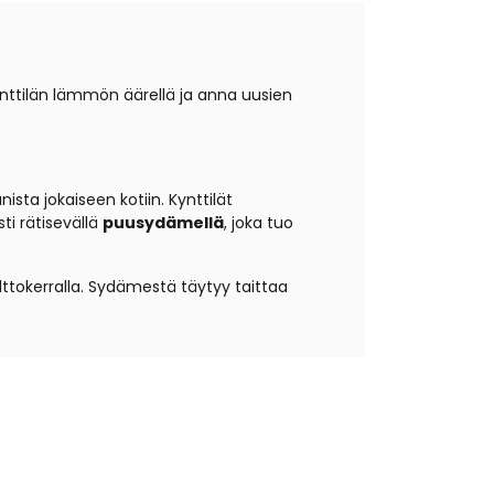
kynttilän lämmön äärellä ja anna uusien
ista jokaiseen kotiin. Kynttilät
ti rätisevällä
puusydämellä
, joka tuo
lttokerralla. Sydämestä täytyy taittaa