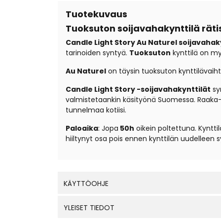
Tuotekuvaus
Tuoksuton soijavahakynttilä rät
Candle Light Story Au Naturel soijavahak
tarinoiden syntyä.
Tuoksuton
kynttilä on m
Au Naturel
on täysin tuoksuton kynttilävaihto
Candle Light Story -soijavahakynttilät
syn
valmistetaankin käsityönä Suomessa. Raaka
tunnelmaa kotiisi.
Paloaika
: Jopa
50h
oikein poltettuna. Kyntti
hiiltynyt osa pois ennen kynttilän uudelleen s
KÄYTTÖOHJE
YLEISET TIEDOT