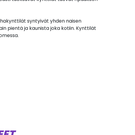
ahakynttilät syntyivät yhden naisen
in pientä ja kaunista joka kotiin. Kynttilät
uomessa.
EET