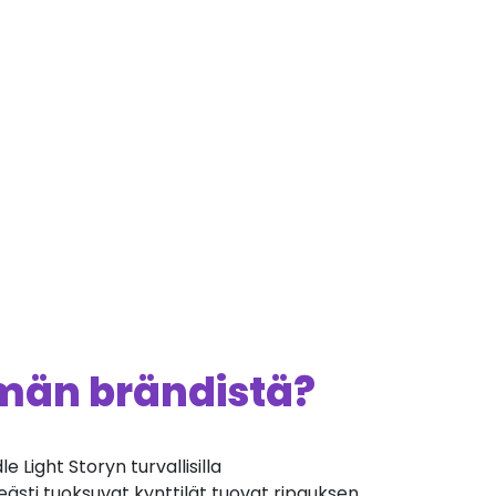
ämän brändistä?
 Light Storyn turvallisilla
eästi tuoksuvat kynttilät tuovat ripauksen