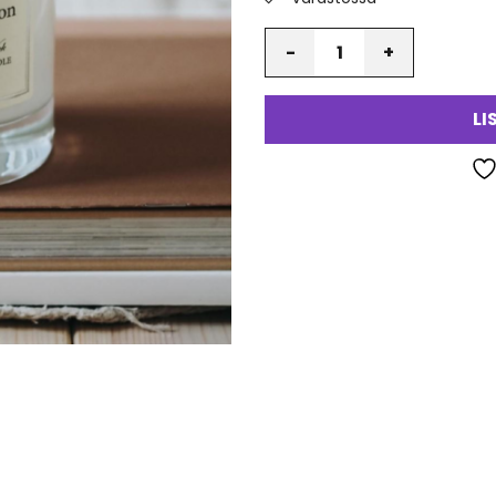
Määrä
va
LI