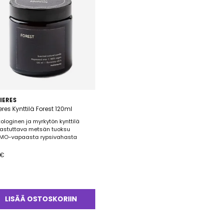
IERES
eres Kynttilä Forest 120ml
kologinen ja myrkytön kynttilä
hastuttava metsän tuoksu
MO-vapaasta rypsivahasta
€
LISÄÄ OSTOSKORIIN