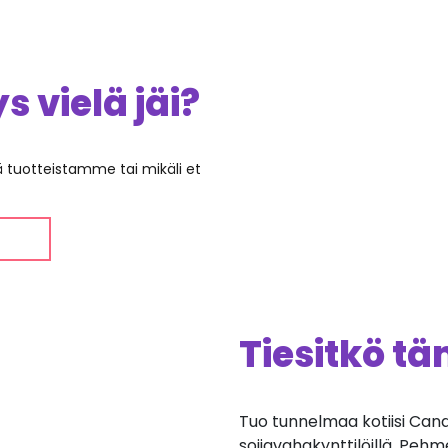
 vielä jäi?
ää tuotteistamme tai mikäli et
Tiesitkö t
Tuo tunnelmaa kotiisi Candle
soijavahakynttilöillä. Pehm