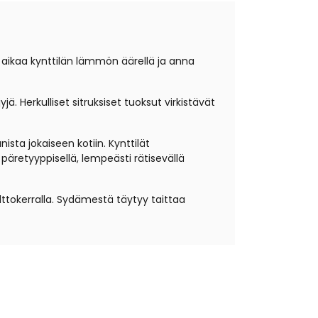
ki aikaa kynttilän lämmön äärellä ja anna
. Herkulliset sitruksiset tuoksut virkistävät
ista jokaiseen kotiin. Kynttilät
a päretyyppisellä, lempeästi rätisevällä
lttokerralla. Sydämestä täytyy taittaa