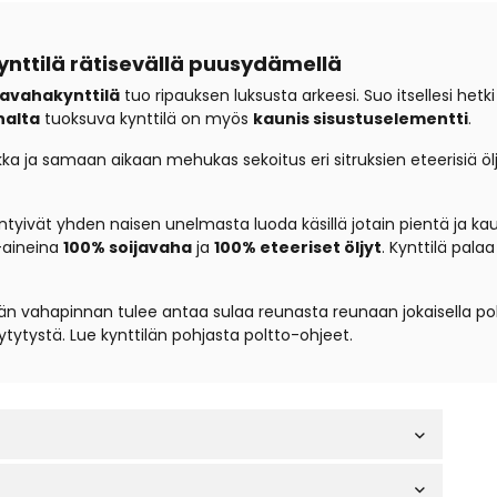
ynttilä rätisevällä puusydämellä
javahakynttilä
tuo ripauksen luksusta arkeesi. Suo itsellesi het
nalta
tuoksuva kynttilä on myös
kaunis sisustuselementti
.
a ja samaan aikaan mehukas sekoitus eri sitruksien eteerisiä öljyjä
tyivät yhden naisen unelmasta luoda käsillä jotain pientä ja kaun
-aineina
100% soijavaha
ja
100% eteeriset öljyt
. Kynttilä pala
län vahapinnan tulee antaa sulaa reunasta reunaan jokaisella po
ytytystä. Lue kynttilän pohjasta poltto-ohjeet.