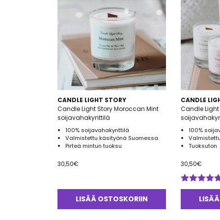
CANDLE LIGHT STORY
CANDLE LIG
Candle Light Story Moroccan Mint
Candle Light 
soijavahakynttilä
soijavahakyn
100% soijavahakynttilä
100% soija
Valmistettu käsityönä Suomessa
Valmistett
Pirteä mintun tuoksu
Tuoksuton
30,50
€
30,50
€
Arvostelu
tuotteesta:
LISÄÄ OSTOSKORIIN
LISÄÄ
5.00
/ 5