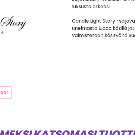
luksusta arkeesi.
Candle Light Story -soijav
unelmasta luoda käsillä jota
valmistetaan käsityönä S
teet
IMEKSI KATSOMASI TUOTT