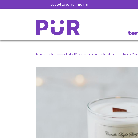
Luotettava kotimainen
te
Etusivu
›
Kauppa
›
LIFESTYLE
›
Lahjaideat
›
Kaikki lahjaideat
›
Can