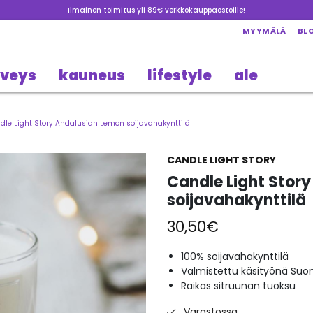
Ilmainen toimitus yli 89€ verkkokauppaostoille!
MYYMÄLÄ
BL
rveys
kauneus
lifestyle
ale
dle Light Story Andalusian Lemon soijavahakynttilä
CANDLE LIGHT STORY
Candle Light Stor
soijavahakynttilä
30,50
€
100% soijavahakynttilä
Valmistettu käsityönä Su
Raikas sitruunan tuoksu
Varastossa