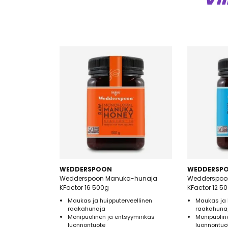
WEDDERSPOON
WEDDERSP
Wedderspoon Manuka-hunaja
Wedderspoo
KFactor 16 500g
KFactor 12 5
Maukas ja huipputerveellinen
Maukas ja 
raakahunaja
raakahuna
Monipuolinen ja entsyymirikas
Monipuolin
luonnontuote
luonnontuo