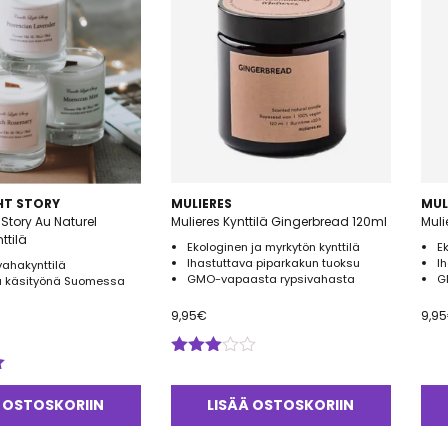
HT STORY
MULIERES
MUL
Story Au Naturel
Mulieres Kynttilä Gingerbread 120ml
Muli
ttilä
Ekologinen ja myrkytön kynttilä
E
Ihastuttava piparkakun tuoksu
I
vahakynttilä
GMO-vapaasta rypsivahasta
G
u käsityönä Suomessa
9,95
€
9,95
Arvostelu
tuotteesta:
3.00
/
 OSTOSKORIIN
LISÄÄ OSTOSKORIIN
5