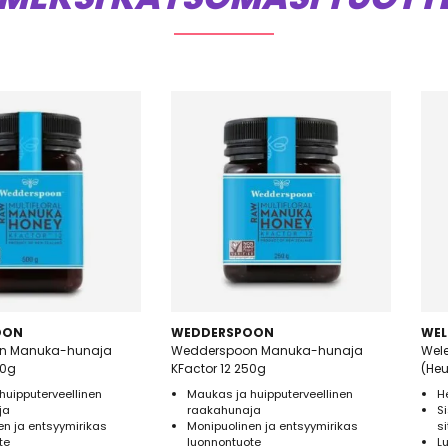
OON
WEDDERSPOON
WEL
n Manuka-hunaja
Wedderspoon Manuka-hunaja
Wel
00g
KFactor 12 250g
(He
huipputerveellinen
Maukas ja huipputerveellinen
H
ja
raakahunaja
S
en ja entsyymirikas
Monipuolinen ja entsyymirikas
s
te
luonnontuote
L