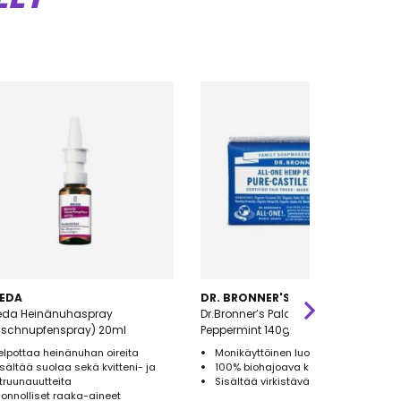
EDA
DR. BRONNER'S
eda Heinänuhaspray
Dr.Bronner’s Palasaippua
uschnupfenspray) 20ml
Peppermint 140g
elpottaa heinänuhan oireita
Monikäyttöinen luomu palasaippua
isältää suolaa sekä kvitteni- ja
100% biohajoava kääre
itruunauutteita
Sisältää virkistävää piparminttua
uonnolliset raaka-aineet