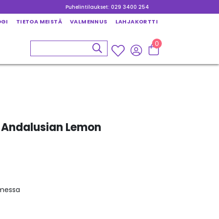
Puhelintilaukset: 029 3400 254
OGI
TIETOA MEISTÄ
VALMENNUS
LAHJAKORTTI
0
y Andalusian Lemon
omessa