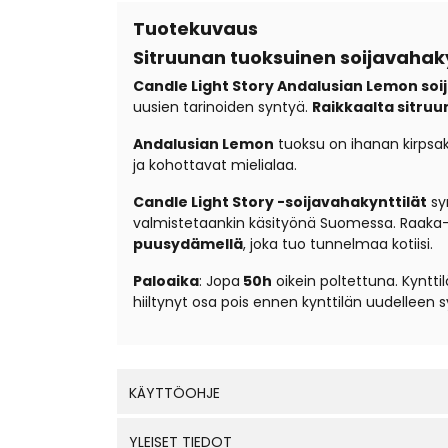
Tuotekuvaus
Sitruunan tuoksuinen soijavahak
Candle Light Story Andalusian Lemon soi
uusien tarinoiden syntyä.
Raikkaalta sitruu
Andalusian Lemon
tuoksu on ihanan kirpsakk
ja kohottavat mielialaa.
Candle Light Story -soijavahakynttilät
syn
valmistetaankin käsityönä Suomessa. Raaka
puusydämellä
, joka tuo tunnelmaa kotiisi.
Paloaika
: Jopa
50h
oikein poltettuna. Kyntti
hiiltynyt osa pois ennen kynttilän uudelleen s
KÄYTTÖOHJE
YLEISET TIEDOT