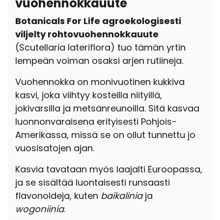
vuohennokkauute
Botanicals For Life agroekologisesti
viljelty rohtovuohennokkauute
(Scutellaria lateriflora) tuo tämän yrtin
lempeän voiman osaksi arjen rutiineja.
Vuohennokka on monivuotinen kukkiva
kasvi, joka viihtyy kosteilla niityillä,
jokivarsilla ja metsänreunoilla. Sitä kasvaa
luonnonvaraisena erityisesti Pohjois-
Amerikassa, missä se on ollut tunnettu jo
vuosisatojen ajan.
Kasvia tavataan myös laajalti Euroopassa,
ja se sisältää luontaisesti runsaasti
flavonoideja, kuten
baikalinia
ja
wogoniinia
.