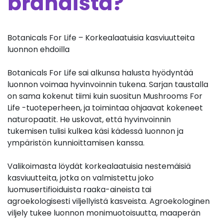
brändistä?
Botanicals For Life – Korkealaatuisia kasviuutteita
luonnon ehdoilla
Botanicals For Life sai alkunsa halusta hyödyntää
luonnon voimaa hyvinvoinnin tukena. Sarjan taustalla
on sama kokenut tiimi kuin suositun Mushrooms For
Life -tuoteperheen, ja toimintaa ohjaavat kokeneet
naturopaatit. He uskovat, että hyvinvoinnin
tukemisen tulisi kulkea käsi kädessä luonnon ja
ympäristön kunnioittamisen kanssa.
Valikoimasta löydät korkealaatuisia nestemäisiä
kasviuutteita, jotka on valmistettu joko
luomusertifioiduista raaka-aineista tai
agroekologisesti viljellyistä kasveista. Agroekologinen
viljely tukee luonnon monimuotoisuutta, maaperän