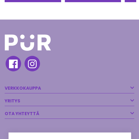
VERKKOKAUPPA
YRITYS
OTA YHTEYTTÄ