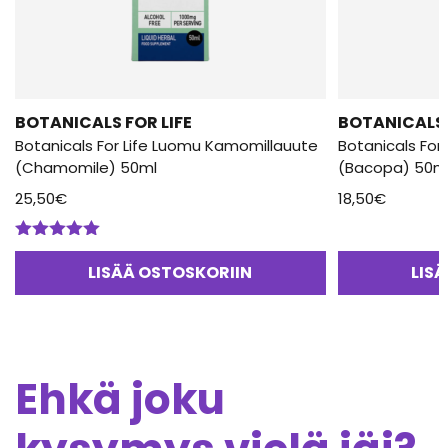
BOTANICALS FOR LIFE
BOTANICALS 
Botanicals For Life Luomu Kamomillauute
Botanicals For
(Chamomile) 50ml
(Bacopa) 50m
25,50
€
18,50
€
Arvostelu
tuotteesta:
LISÄÄ OSTOSKORIIN
LIS
5.00
/ 5
Ehkä joku