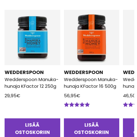
WEDDERSPOON
WEDDERSPOON
WED
Wedderspoon Manuka-
Wedderspoon Manuka-
Wedd
hunaja KFactor 12 250g
hunaja KFactor 16 500g
hunaj
29,95
€
56,95
€
46,50
Arvostelu
Arvos
tuotteesta:
tuotte
5.00
/ 5
5.00
/
LISÄÄ
LISÄÄ
OSTOSKORIIN
OSTOSKORIIN
O