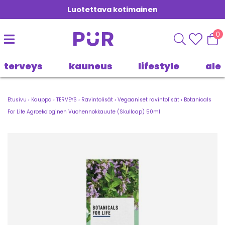
Luotettava kotimainen
0
terveys
kauneus
lifestyle
ale
Etusivu
›
Kauppa
›
TERVEYS
›
Ravintolisät
›
Vegaaniset ravintolisät
›
Botanicals
For Life Agroekologinen Vuohennokkauute (Skullcap) 50ml