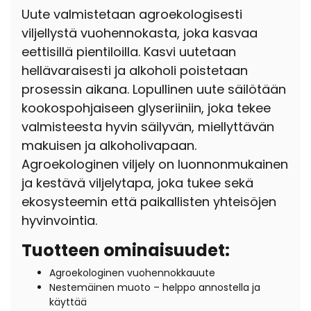
Uute valmistetaan agroekologisesti
viljellystä vuohennokasta, joka kasvaa
eettisillä pientiloilla. Kasvi
uutetaan
hellävaraisesti ja alkoholi poistetaan
prosessin aikana. Lopullinen uute säilötään
kookospohjaiseen glyseriiniin, joka tekee
valmisteesta hyvin säilyvän, miellyttävän
makuisen ja alkoholivapaan.
Agroekologinen viljely on luonnonmukainen
ja kestävä viljelytapa, joka tukee sekä
ekosysteemin että paikallisten yhteisöjen
hyvinvointia.
Tuotteen ominaisuudet:
Agroekologinen vuohennokkauute
Nestemäinen muoto – helppo annostella ja
käyttää