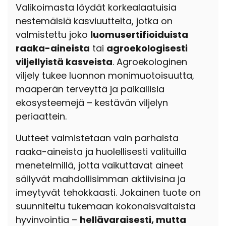
Valikoimasta löydät korkealaatuisia
nestemäisiä kasviuutteita, jotka on
valmistettu joko
luomusertifioiduista
raaka-aineista
tai
agroekologisesti
viljellyistä kasveista
. Agroekologinen
viljely tukee luonnon monimuotoisuutta,
maaperän terveyttä ja paikallisia
ekosysteemejä – kestävän viljelyn
periaattein.
Uutteet valmistetaan vain parhaista
raaka-aineista ja huolellisesti valituilla
menetelmillä, jotta vaikuttavat aineet
säilyvät mahdollisimman aktiivisina ja
imeytyvät tehokkaasti. Jokainen tuote on
suunniteltu tukemaan kokonaisvaltaista
hyvinvointia –
hellävaraisesti, mutta