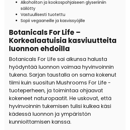
Alkoholiton ja kookospohjaiseen glyseriiniin
säilötty
Vastuullisesti tuotettu
Sopii vegaaneille ja kasvissyöjille
Botanicals For Life –
Korkealaatuisia kasviuutteita
luonnon ehdoilla
Botanicals For Life sai alkunsa halusta
hyödyntää luonnon voimaa hyvinvoinnin
tukena. Sarjan taustalla on sama kokenut
tiimi kuin suositun Mushrooms For Life -
tuoteperheen, ja toimintaa ohjaavat
kokeneet naturopaatit. He uskovat, että
hyvinvoinnin tukemisen tulisi kulkea käsi
kädessä luonnon ja ympäristön
kunnioittamisen kanssa.