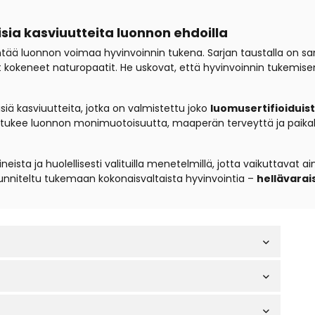
isia kasviuutteita luonnon ehdoilla
yntää luonnon voimaa hyvinvoinnin tukena. Sarjan taustalla on 
 kokeneet naturopaatit. He uskovat, että hyvinvoinnin tukemisen 
iä kasviuutteita, jotka on valmistettu joko
luomusertifioiduis
ly tukee luonnon monimuotoisuutta, maaperän terveyttä ja paikall
ista ja huolellisesti valituilla menetelmillä, jotta vaikuttavat a
unniteltu tukemaan kokonaisvaltaista hyvinvointia –
hellävarai