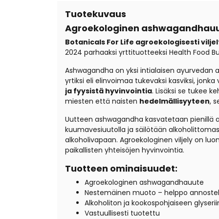
Tuotekuvaus
Agroekologinen ashwagandhauute
Botanicals For Life agroekologisesti vil
2024 parhaaksi yrttituotteeksi Health Food Bu
Ashwagandha on yksi intialaisen ayurvedan 
yrtiksi eli elinvoimaa tukevaksi kasviksi, 
ja fyysistä hyvinvointia
. Lisäksi se tukee k
miesten että naisten
hedelmällisyyteen
, 
Uutteen ashwagandha kasvatetaan pienillä agro
kuumavesiuutolla ja säilötään alkoholittomast
alkoholivapaan.
Agroekologinen viljely on luo
paikallisten yhteisöjen hyvinvointia.
Tuotteen ominaisuudet:
Agroekologinen ashwagandhauute
Nestemäinen muoto – helppo annostell
Alkoholiton ja kookospohjaiseen glyseriin
Vastuullisesti tuotettu