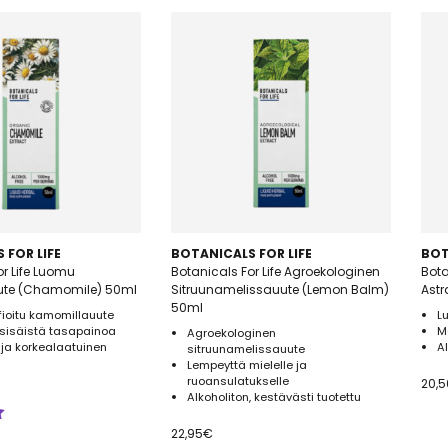
 FOR LIFE
BOTANICALS FOR LIFE
BOT
or Life Luomu
Botanicals For Life Agroekologinen
Bota
te (Chamomile) 50ml
Sitruunamelissauute (Lemon Balm)
Ast
50ml
fioitu kamomillauute
L
sisäistä tasapainoa
M
Agroekologinen
 ja korkealaatuinen
A
sitruunamelissauute
Lempeyttä mielelle ja
ruoansulatukselle
20,5
Alkoholiton, kestävästi tuotettu
22,95
€