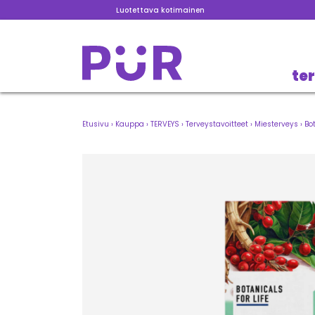
Luotettava kotimainen
te
Etusivu
›
Kauppa
›
TERVEYS
›
Terveystavoitteet
›
Miesterveys
›
Bo