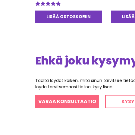
tuotteesta:
5.00
/ 5
Arvostelu
tuotteesta:
LISÄÄ OSTOSKORIIN
LISÄÄ
5.00
/ 5
Ehkä joku kysymys
Täältä löydät kaiken, mitä sinun tarvitsee tiet
löydä tarvitsemaasi tietoa, kysy lisää.
VARAA KONSULTAATIO
KYSY