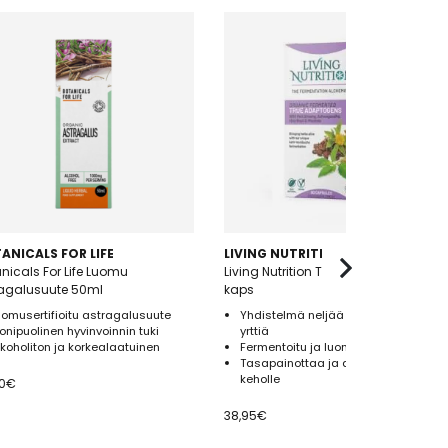
ANICALS FOR LIFE
LIVING NUTRITION
nicals For Life Luomu
Living Nutrition True Adaptogens 60
ragalusuute 50ml
kaps
uomusertifioitu astragalusuute
Yhdistelmä neljää adaptogeenista
onipuolinen hyvinvoinnin tuki
yrttiä
lkoholiton ja korkealaatuinen
Fermentoitu ja luomulaatuinen
Tasapainottaa ja antaa energiaa
keholle
0
€
38,95
€