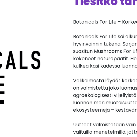
Tiesitkö t
Botanicals For Life – Korke
Botanicals For Life sai al
hyvinvoinnin tukena. Sarjan
suositun Mushrooms For Li
kokeneet naturopaatit. He 
kulkea käsi kädessä luonn
Valikoimasta löydät korkea
on valmistettu joko luomuse
agroekologisesti viljellyist
luonnon monimuotoisuutta,
ekosysteemejä – kestävän v
Uutteet valmistetaan vain p
valituilla menetelmillä, jot