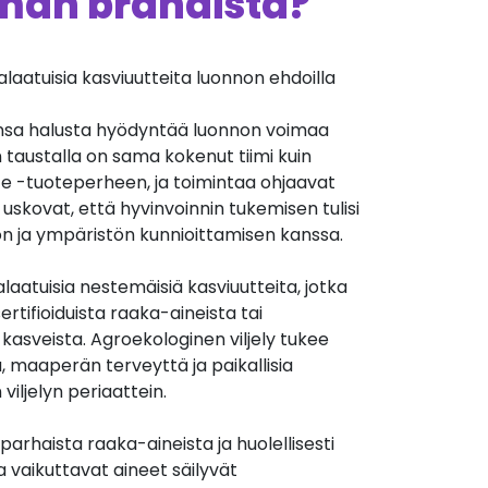
ämän brändistä?
alaatuisia kasviuutteita luonnon ehdoilla
kunsa halusta hyödyntää luonnon voimaa
 taustalla on sama kokenut tiimi kuin
fe -tuoteperheen, ja toimintaa ohjaavat
uskovat, että hyvinvoinnin tukemisen tulisi
on ja ympäristön kunnioittamisen kanssa.
laatuisia nestemäisiä kasviuutteita, jotka
rtifioiduista raaka-aineista tai
ä kasveista. Agroekologinen viljely tukee
 maaperän terveyttä ja paikallisia
iljelyn periaattein.
arhaista raaka-aineista ja huolellisesti
ta vaikuttavat aineet säilyvät