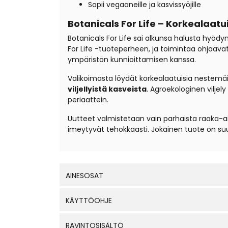
Sopii vegaaneille ja kasvissyöjille
Botanicals For Life – Korkealaatu
Botanicals For Life sai alkunsa halusta hyöd
For Life -tuoteperheen, ja toimintaa ohjaavat
ympäristön kunnioittamisen kanssa.
Valikoimasta löydät korkealaatuisia nestemäis
viljellyistä kasveista
. Agroekologinen vilje
periaattein.
Uutteet valmistetaan vain parhaista raaka-aine
imeytyvät tehokkaasti. Jokainen tuote on su
AINESOSAT
KÄYTTÖOHJE
RAVINTOSISÄLTÖ