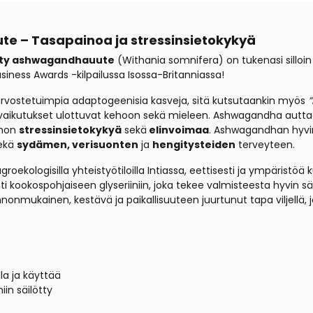
 – Tasapainoa ja stressinsietokykyä
jelty ashwagandhauute
(Withania somnifera) on tukenasi silloin
siness Awards -kilpailussa Isossa-Britanniassa!
arvostetuimpia adaptogeenisia kasveja, sitä kutsutaankin myös
”
jonka vaikutukset ulottuvat kehoon sekä mieleen. Ashwagandha au
ehon
stressinsietokykyä
sekä
elinvoimaa
. Ashwagandhan hyvin
sekä
sydämen, verisuonten
ja
hengitysteiden
terveyteen.
ekologisilla yhteistyötiloilla Intiassa, eettisesti ja ympäristöä 
i kookospohjaiseen glyseriiniin, joka tekee valmisteesta hyvin s
nnonmukainen, kestävä ja paikallisuuteen juurtunut tapa viljellä
a ja käyttää
iin säilötty