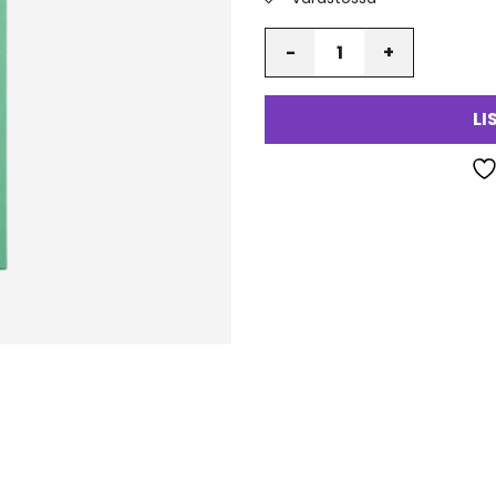
Määrä
LI