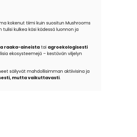
sama kokenut tiimi kuin suositun Mushrooms
tulisi kulkea käsi kädessä luonnon ja
ta raaka-aineista
tai
agroekologisesti
isia ekosysteemejä – kestävän viljelyn
ineet säilyvät mahdollisimman aktiivisina ja
sesti, mutta vaikuttavasti
.