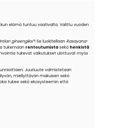
 kun elämä tuntuu vaativalta.
Valittu vuoden
Intian ginsengiksi”
! Se luokitellaan
Rasayana
-
ttaa tukemaan
rentoutumista
sekä
henkistä
vointia tukevat vaikutukset ulottuvat myös
kunnioittaen.
Juuriuute valmistetaan
äilyvän, miellyttävän makuisen sekä
, joka tukee sekä ekosysteemin että