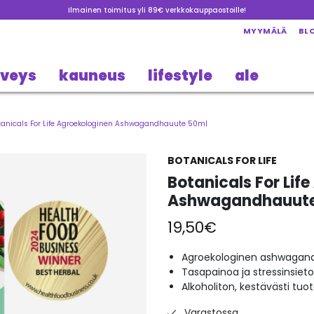
Ilmainen toimitus yli 89€ verkkokauppaostoille!
MYYMÄLÄ
BL
rveys
kauneus
lifestyle
ale
tanicals For Life Agroekologinen Ashwagandhauute 50ml
BOTANICALS FOR LIFE
Botanicals For Lif
Ashwagandhauute
19,50
€
Agroekologinen ashwagan
Tasapainoa ja stressinsiet
Alkoholiton, kestävästi tuo
Varastossa