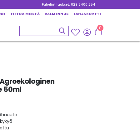
Puhelintilaukset: 029 3400 254
OGI
TIETOA MEISTÄ
VALMENNUS
LAHJAKORTTI
0
e Agroekologinen
 50ml
dhauute
okykyä
tettu