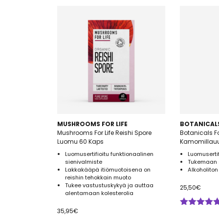
MUSHROOMS FOR LIFE
BOTANICALS
Mushrooms For Life Reishi Spore
Botanicals F
Luomu 60 Kaps
Kamomillauu
Luomusertifioitu funktionaalinen
Luomuserti
sienivalmiste
Tukemaan 
Lakkakääpä itiömuotoisena on
Alkoholiton
reishin tehokkain muoto
Tukee vastustuskykyä ja auttaa
25,50
€
alentamaan kolesterolia
35,95
€
Arvostelu