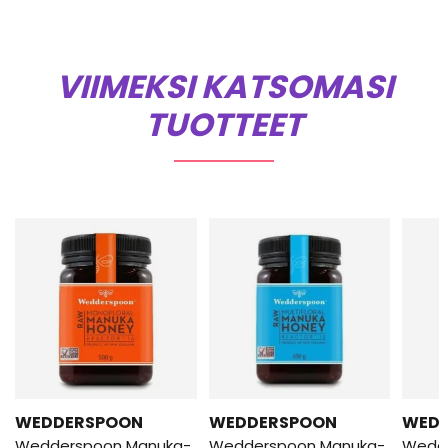
VIIMEKSI KATSOMASI
TUOTTEET
WEDDERSPOON
WEDDERSPOON
WED
Wedderspoon Manuka-
Wedderspoon Manuka-
Wedd