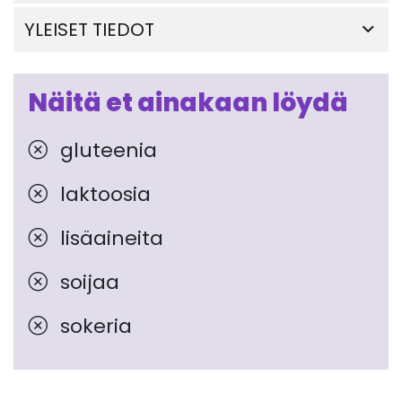
YLEISET TIEDOT
Näitä et ainakaan löydä
gluteenia
laktoosia
lisäaineita
soijaa
sokeria