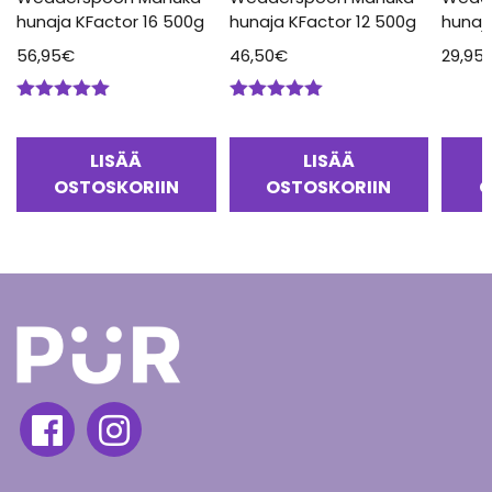
hunaja KFactor 16 500g
hunaja KFactor 12 500g
hunaj
56,95
€
46,50
€
29,95
Arvostelu
Arvostelu
tuotteesta:
tuotteesta:
5.00
/ 5
5.00
/ 5
LISÄÄ
LISÄÄ
OSTOSKORIIN
OSTOSKORIIN
O