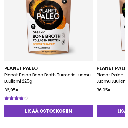
PLANET PALEO
PLANET PALE
Planet Paleo Bone Broth Turmeric Luomu
Planet Paleo B
Luuliemi 225g
Luomu Luuliem
36,95
€
36,95
€
Arvostelu
tuotteesta:
LISÄÄ OSTOSKORIIN
LIS
4.00
/ 5