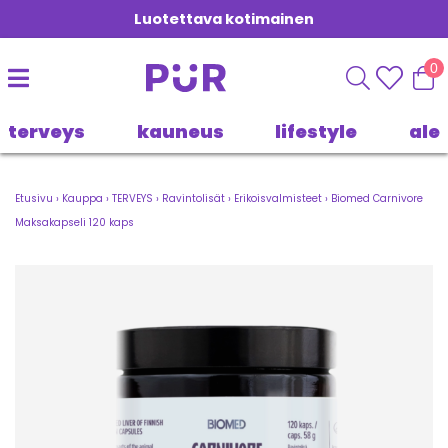
Luotettava kotimainen
0
terveys
kauneus
lifestyle
ale
Etusivu
›
Kauppa
›
TERVEYS
›
Ravintolisät
›
Erikoisvalmisteet
›
Biomed Carnivore
Maksakapseli 120 kaps