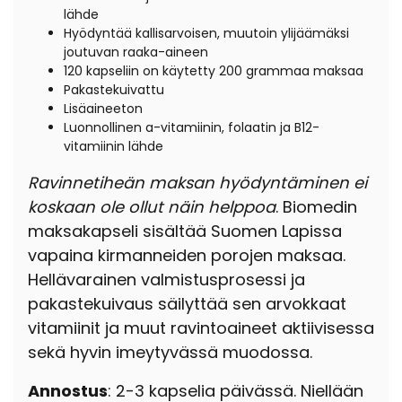
lähde
Hyödyntää kallisarvoisen, muutoin ylijäämäksi
joutuvan raaka-aineen
120 kapseliin on käytetty 200 grammaa maksaa
Pakastekuivattu
Lisäaineeton
Luonnollinen a-vitamiinin, folaatin ja B12-
vitamiinin lähde
Ravinnetiheän maksan hyödyntäminen ei
koskaan ole ollut näin helppoa
. Biomedin
maksakapseli sisältää Suomen Lapissa
vapaina kirmanneiden porojen maksaa.
Hellävarainen valmistusprosessi ja
pakastekuivaus säilyttää sen arvokkaat
vitamiinit ja muut ravintoaineet aktiivisessa
sekä hyvin imeytyvässä muodossa.
Annostus
: 2-3 kapselia päivässä. Niellään