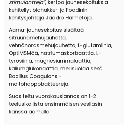
stimulantteja”
, kertoo jauhesekoituksia
kehitellyt biohakkeri ja Foodinin
kehitysjohtaja Jaakko Halmetoja.
Aamu-jauhesekoitus sisältää
sitruunamehujauhetta,
vehnänorasmehujauhetta, L-glutamiinia,
OptiMSMää, natriumaskorbaattia, L-
tyrosiinia, magnesiummalaattia,
kaliumglukonaattia, merisuolaa sekä
Bacillus Coagulans -
maitohappobakteereja.
Suositeltu vuorokausiannos on 1-2
teelusikallista ensimmäisen vesilasin
kanssa aamulla.