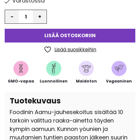
Varastossa
Määrä
LISÄÄ OSTOSKORIIN
Lisää suosikkeihin
GMO-vapaa
Luonnollinen
Maidoton
Vegaaninen
Tuotekuvaus
Foodinin Aamu-jauhesekoitus sisältää 10
tarkoin valittua raaka-ainetta täyden
kympin aamuun. Kunnon yöunien ja
muutamien tuntien paaston jälkeen suurin