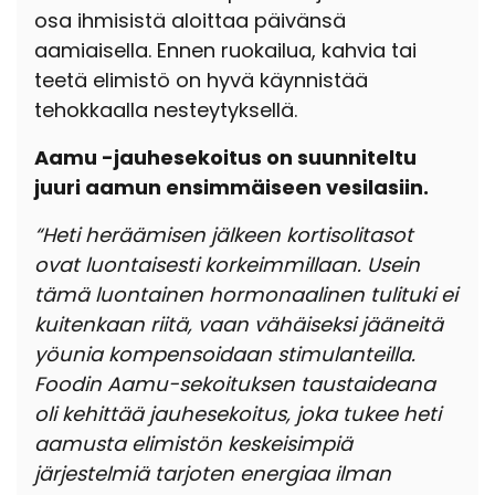
osa ihmisistä aloittaa päivänsä
aamiaisella. Ennen ruokailua, kahvia tai
teetä elimistö on hyvä käynnistää
tehokkaalla nesteytyksellä.
Aamu -jauhesekoitus on suunniteltu
juuri aamun ensimmäiseen vesilasiin.
“Heti heräämisen jälkeen kortisolitasot
ovat luontaisesti korkeimmillaan. Usein
tämä luontainen hormonaalinen tulituki ei
kuitenkaan riitä, vaan vähäiseksi jääneitä
yöunia kompensoidaan stimulanteilla.
Foodin Aamu-sekoituksen taustaideana
oli kehittää jauhesekoitus, joka tukee heti
aamusta elimistön keskeisimpiä
järjestelmiä tarjoten energiaa ilman