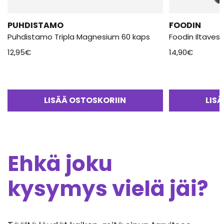
PUHDISTAMO
FOODIN
Puhdistamo Tripla Magnesium 60 kaps
Foodin Iltavesi
12,95
€
14,90
€
LISÄÄ OSTOSKORIIN
LIS
Ehkä joku
kysymys vielä jäi?