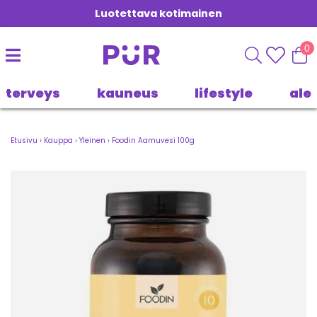
Luotettava kotimainen
0
terveys
kauneus
lifestyle
ale
Etusivu
›
Kauppa
›
Yleinen
›
Foodin Aamuvesi 100g