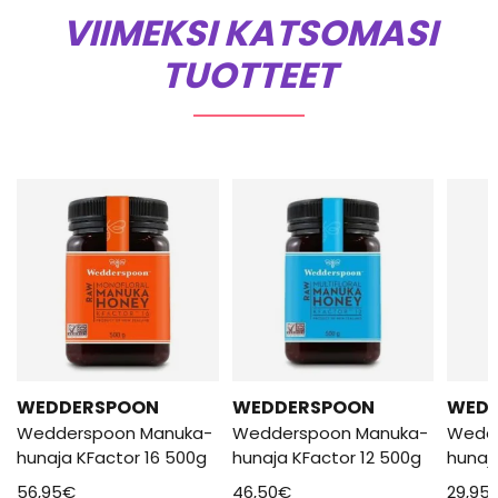
VIIMEKSI KATSOMASI
TUOTTEET
WEDDERSPOON
WEDDERSPOON
WED
Wedderspoon Manuka-
Wedderspoon Manuka-
Wedd
hunaja KFactor 16 500g
hunaja KFactor 12 500g
hunaj
56,95
€
46,50
€
29,95