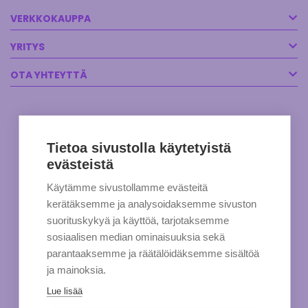
VERKKOKAUPPA
YRITYS
OTA YHTEYTTÄ
Tietoa sivustolla käytetyistä
evästeistä
Käytämme sivustollamme evästeitä
kerätäksemme ja analysoidaksemme sivuston
suorituskykyä ja käyttöä, tarjotaksemme
sosiaalisen median ominaisuuksia sekä
parantaaksemme ja räätälöidäksemme sisältöä
ja mainoksia.
Lue lisää