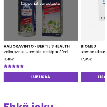
Loppunut varastosta
VALIORAVINTO - BERTIL'S HEALTH
BIOMED
Valioravinto Carmolis Yrttitipat 80ml
Biomed Silicum
11,40
€
17,95
€
Arvostelu
tuotteesta:
LUE LISÄÄ
LIS
5.00
/ 5