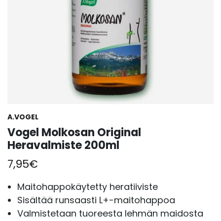
A.VOGEL
Vogel Molkosan Original
Heravalmiste 200ml
7,95
€
Maitohappokäytetty heratiiviste
Sisältää runsaasti L+-maitohappoa
Valmistetaan tuoreesta lehmän maidosta