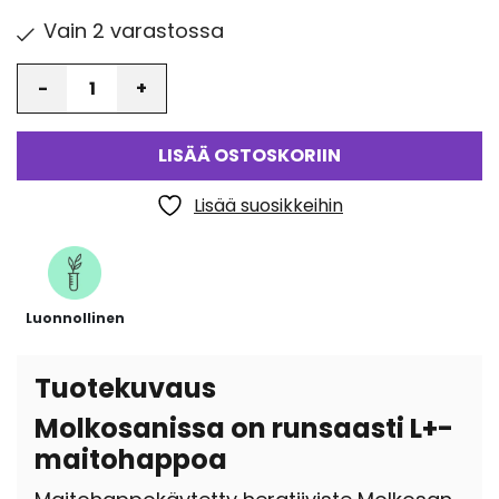
Vain 2 varastossa
Määrä
LISÄÄ OSTOSKORIIN
Lisää suosikkeihin
Luonnollinen
Tuotekuvaus
Molkosanissa on runsaasti L+-
maitohappoa