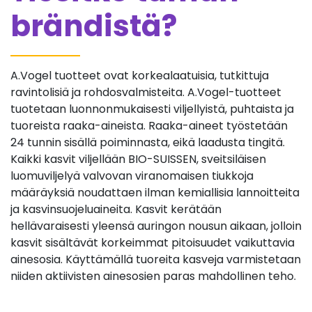
brändistä?
A.Vogel tuotteet ovat korkealaatuisia, tutkittuja
ravintolisiä ja rohdosvalmisteita. A.Vogel-tuotteet
tuotetaan luonnonmukaisesti viljellyistä, puhtaista ja
tuoreista raaka-aineista. Raaka-aineet työstetään
24 tunnin sisällä poiminnasta, eikä laadusta tingitä.
Kaikki kasvit viljellään BIO-SUISSEN, sveitsiläisen
luomuviljelyä valvovan viranomaisen tiukkoja
määräyksiä noudattaen ilman kemiallisia lannoitteita
ja kasvinsuojeluaineita. Kasvit kerätään
hellävaraisesti yleensä auringon nousun aikaan, jolloin
kasvit sisältävät korkeimmat pitoisuudet vaikuttavia
ainesosia. Käyttämällä tuoreita kasveja varmistetaan
niiden aktiivisten ainesosien paras mahdollinen teho.