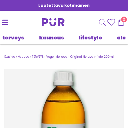
Luotettava kotimainen
0
terveys
kauneus
lifestyle
ale
Etusivu
›
Kauppa
›
TERVEYS
›
Vogel Molkosan Original Heravalmiste 200ml