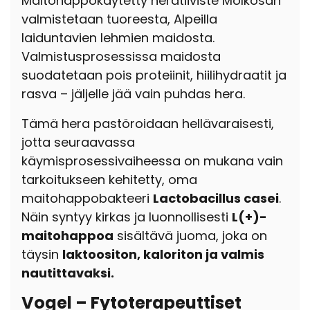
Maitohappokäytetty heratiiviste
Molkosan
valmistetaan tuoreesta, Alpeilla
laiduntavien lehmien maidosta.
Valmistusprosessissa maidosta
suodatetaan pois proteiinit, hiilihydraatit ja
rasva – jäljelle jää vain puhdas hera.
Tämä hera pastöroidaan hellävaraisesti,
jotta seuraavassa
käymisprosessivaiheessa on mukana vain
tarkoitukseen kehitetty,
oma
maitohappobakteeri
Lactobacillus casei
.
Näin syntyy kirkas ja luonnollisesti
L(+)-
maitohappoa
sisältävä juoma, joka on
täysin
laktoositon, kaloriton ja valmis
nautittavaksi.
Vogel – Fytoterapeuttiset