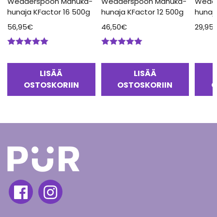
Wedderspoon Manuka-
Wedderspoon Manuka-
Wedd
hunaja KFactor 16 500g
hunaja KFactor 12 500g
hunaj
56,95
€
46,50
€
29,95
Arvostelu
Arvostelu
tuotteesta:
tuotteesta:
5.00
/ 5
5.00
/ 5
LISÄÄ
LISÄÄ
OSTOSKORIIN
OSTOSKORIIN
O