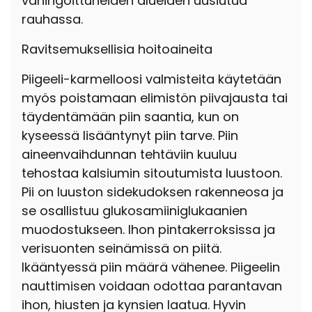
vahingoittuneiden alueiden uusiutua
rauhassa.
Ravitsemuksellisia hoitoaineita
Piigeeli-karmelloosi valmisteita käytetään
myös poistamaan elimistön piivajausta tai
täydentämään piin saantia, kun on
kyseessä lisääntynyt piin tarve. Piin
aineenvaihdunnan tehtäviin kuuluu
tehostaa kalsiumin sitoutumista luustoon.
Pii on luuston sidekudoksen rakenneosa ja
se osallistuu glukosamiiniglukaanien
muodostukseen. Ihon pintakerroksissa ja
verisuonten seinämissä on piitä.
Ikääntyessä piin määrä vähenee. Piigeelin
nauttimisen voidaan odottaa parantavan
ihon, hiusten ja kynsien laatua. Hyvin