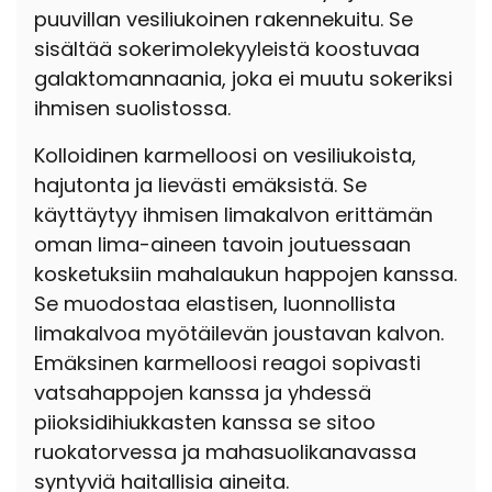
puuvillan vesiliukoinen rakennekuitu. Se
sisältää sokerimolekyyleistä koostuvaa
galaktomannaania, joka ei muutu sokeriksi
ihmisen suolistossa.
Kolloidinen karmelloosi on vesiliukoista,
hajutonta ja lievästi emäksistä. Se
käyttäytyy ihmisen limakalvon erittämän
oman lima-aineen tavoin joutuessaan
kosketuksiin mahalaukun happojen kanssa.
Se muodostaa elastisen, luonnollista
limakalvoa myötäilevän joustavan kalvon.
Emäksinen karmelloosi reagoi sopivasti
vatsahappojen kanssa ja yhdessä
piioksidihiukkasten kanssa se sitoo
ruokatorvessa ja mahasuolikanavassa
syntyviä haitallisia aineita.