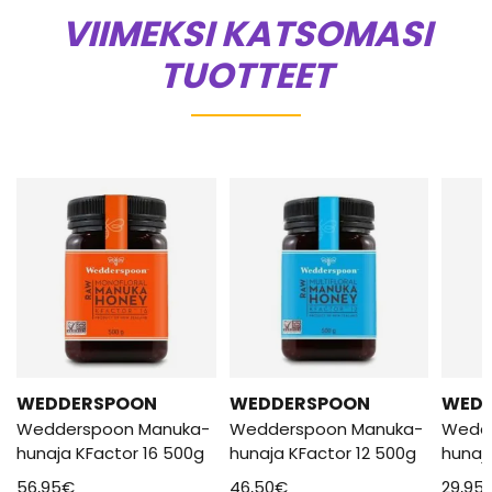
VIIMEKSI KATSOMASI
TUOTTEET
WEDDERSPOON
WEDDERSPOON
WED
Wedderspoon Manuka-
Wedderspoon Manuka-
Wedd
hunaja KFactor 16 500g
hunaja KFactor 12 500g
hunaj
56,95
€
46,50
€
29,95