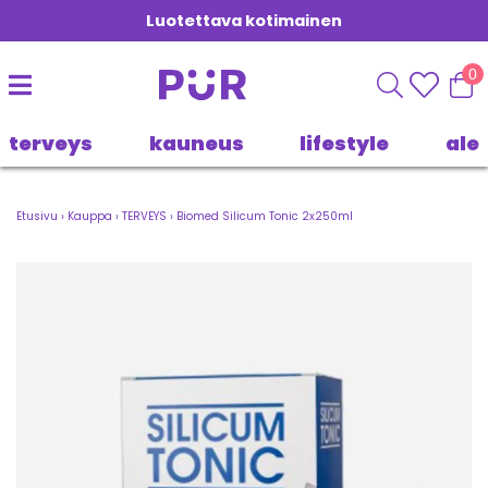
Luotettava kotimainen
0
terveys
kauneus
lifestyle
ale
Etusivu
›
Kauppa
›
TERVEYS
›
Biomed Silicum Tonic 2x250ml