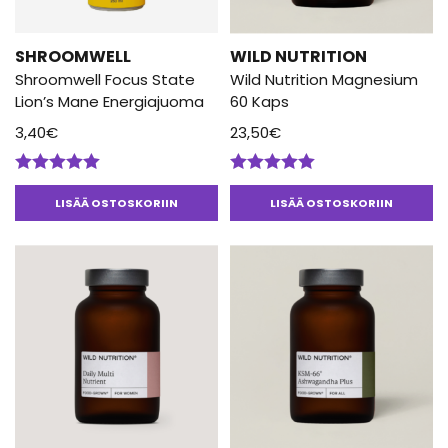
SHROOMWELL
WILD NUTRITION
Shroomwell Focus State
Wild Nutrition Magnesium
Lion’s Mane Energiajuoma
60 Kaps
3,40
€
23,50
€
Arvostelu
Arvostelu
tuotteesta:
tuotteesta:
LISÄÄ OSTOSKORIIN
LISÄÄ OSTOSKORIIN
5.00
/ 5
5.00
/ 5