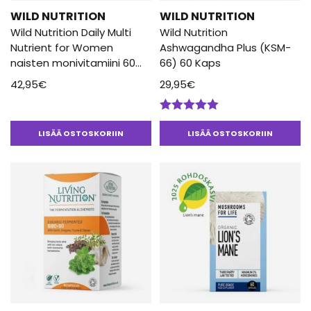
WILD NUTRITION
WILD NUTRITION
Wild Nutrition Daily Multi
Wild Nutrition
Nutrient for Women
Ashwagandha Plus (KSM-
naisten monivitamiini 60
66) 60 Kaps
Kaps
42,95
€
29,95
€
Arvostelu
tuotteesta:
LISÄÄ OSTOSKORIIN
LISÄÄ OSTOSKORIIN
5.00
/ 5