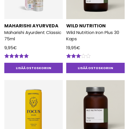
MAHARISHI AYURVEDA
WILD NUTRITION
Maharishi Ayurdent Classic
Wild Nutrition Iron Plus 30
75ml
Kaps
9,95
€
19,95
€
Arvostelu
Arvostelu
tuotteesta:
tuotteesta:
LISÄÄ OSTOSKORIIN
LISÄÄ OSTOSKORIIN
5.00
/ 5
3.00
/ 5