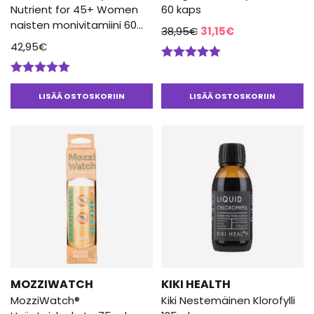
Nutrient for 45+ Women
60 kaps
naisten monivitamiini 60
Alkuperäinen
Nykyinen
38,95
€
31,15
€
Kaps
42,95
€
hinta
hinta
oli:
on:
Arvostelu
38,95€.
31,15€.
tuotteesta:
Arvostelu
5.00
/ 5
tuotteesta:
LISÄÄ OSTOSKORIIN
LISÄÄ OSTOSKORIIN
5.00
/ 5
MOZZIWATCH
KIKI HEALTH
MozziWatch®
Kiki Nestemäinen Klorofylli