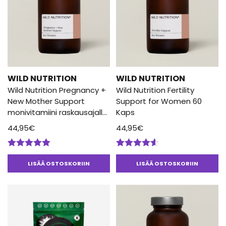
WILD NUTRITION
WILD NUTRITION
Wild Nutrition Pregnancy +
Wild Nutrition Fertility
New Mother Support
Support for Women 60
monivitamiini raskausajalle
Kaps
90 Kaps
44,95
€
44,95
€
Arvostelu
Arvostelu
tuotteesta:
tuotteesta:
LISÄÄ OSTOSKORIIN
LISÄÄ OSTOSKORIIN
5.00
/ 5
4.50
/ 5