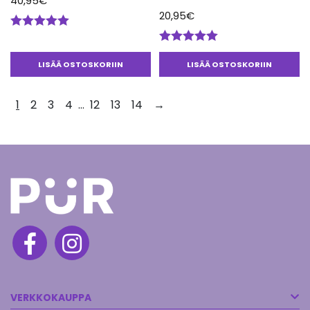
40,95
€
20,95
€
Arvostelu
tuotteesta:
Arvostelu
5.00
/ 5
tuotteesta:
LISÄÄ OSTOSKORIIN
LISÄÄ OSTOSKORIIN
5.00
/ 5
1
2
3
4
…
12
13
14
→
VERKKOKAUPPA