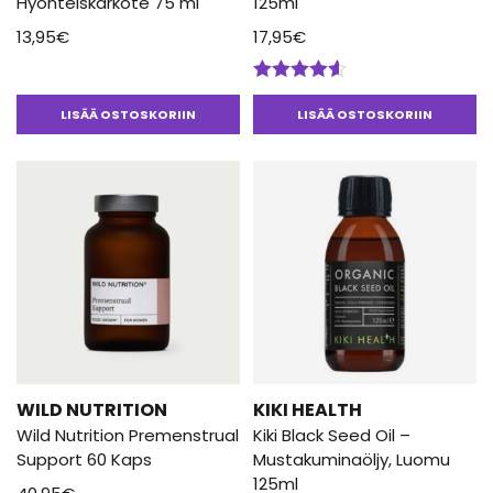
Hyönteiskarkote 75 ml
125ml
13,95
€
17,95
€
Arvostelu
tuotteesta:
LISÄÄ OSTOSKORIIN
LISÄÄ OSTOSKORIIN
4.50
/ 5
WILD NUTRITION
KIKI HEALTH
Wild Nutrition Premenstrual
Kiki Black Seed Oil –
Support 60 Kaps
Mustakuminaöljy, Luomu
125ml