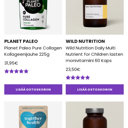
PLANET PALEO
WILD NUTRITION
Planet Paleo Pure Collagen
Wild Nutrition Daily Multi
Kollageenijauhe 225g
Nutrient for Children lasten
monivitamiini 60 Kaps
31,95
€
23,50
€
Arvostelu
tuotteesta:
Arvostelu
5.00
/ 5
tuotteesta:
LISÄÄ OSTOSKORIIN
LISÄÄ OSTOSKORIIN
5.00
/ 5