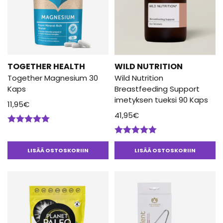
TOGETHER HEALTH
WILD NUTRITION
Together Magnesium 30
Wild Nutrition
Kaps
Breastfeeding Support
imetyksen tueksi 90 Kaps
11,95
€
41,95
€
Arvostelu
tuotteesta:
Arvostelu
5.00
/ 5
tuotteesta:
LISÄÄ OSTOSKORIIN
LISÄÄ OSTOSKORIIN
5.00
/ 5