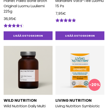
Planet Paleo Bone Broth
Maharishi Vata-Tee Luomu
Original Luomu Luuliemi
15 Ps
225g
7,95
€
36,95
€
Arvostelu
tuotteesta:
Arvostelu
5.00
/ 5
tuotteesta:
LISÄÄ OSTOSKORIIN
LISÄÄ OSTOSKORIIN
4.33
/ 5
-20%
WILD NUTRITION
LIVING NUTRITION
Wild Nutrition Daily Multi
Living Nutrition Symbiotic