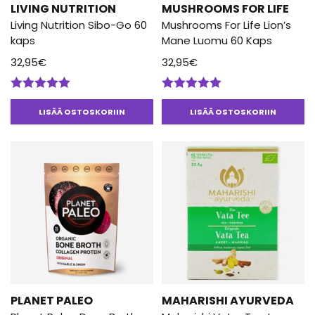
LIVING NUTRITION
MUSHROOMS FOR LIFE
Living Nutrition Sibo-Go 60
Mushrooms For Life Lion’s
kaps
Mane Luomu 60 Kaps
32,95
€
32,95
€
Arvostelu
Arvostelu
tuotteesta:
tuotteesta:
LISÄÄ OSTOSKORIIN
LISÄÄ OSTOSKORIIN
5.00
/ 5
5.00
/ 5
PLANET PALEO
MAHARISHI AYURVEDA