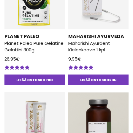
PLANET PALEO
MAHARISHI AYURVEDA
Planet Paleo Pure Gelatine
Maharishi Ayurdent
Gelatiini 300g
Kielenkaavin 1 kpl
26,95
€
9,95
€
Arvostelu
Arvostelu
tuotteesta:
tuotteesta:
LISÄÄ OSTOSKORIIN
LISÄÄ OSTOSKORIIN
5.00
/ 5
5.00
/ 5