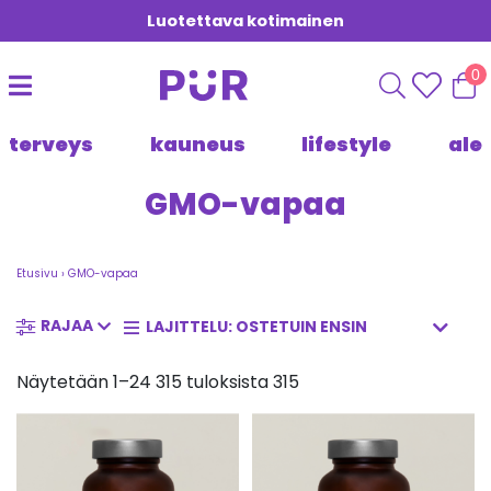
Luotettava kotimainen
0
terveys
kauneus
lifestyle
ale
GMO-vapaa
Etusivu
›
GMO-vapaa
RAJAA
Näytetään 1–24 315 tuloksista 315