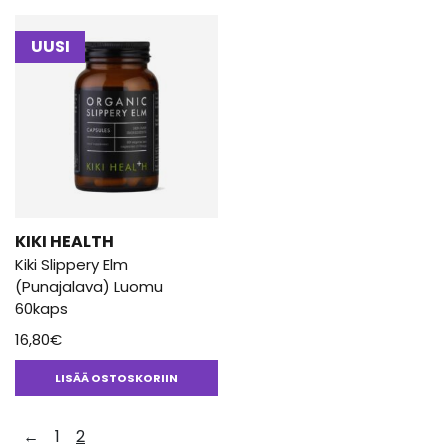
UUSI
KIKI HEALTH
Kiki Slippery Elm
(Punajalava) Luomu
60kaps
16,80
€
LISÄÄ OSTOSKORIIN
←
1
2