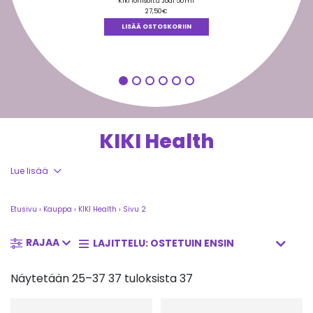
tuotteesta:
Kiki Ionisoitu Jodi 50ml
5.00
/ 5
27,50
€
LISÄÄ OSTOSKORIIN
KIKI Health
Lue lisää
Etusivu
›
Kauppa
›
KIKI Health
›
Sivu 2
RAJAA
Näytetään 25–37 37 tuloksista 37