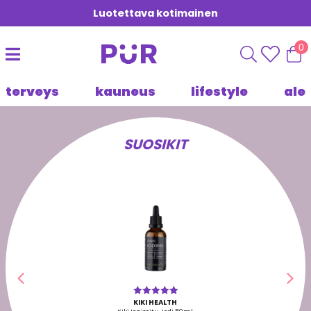
Luotettava kotimainen
0
terveys
kauneus
lifestyle
ale
SUOSIKIT
Edellinen
Seu
KIKI HEALTH
Arvostelu