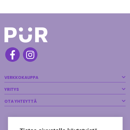
VERKKOKAUPPA
YRITYS
OTA YHTEYTTÄ