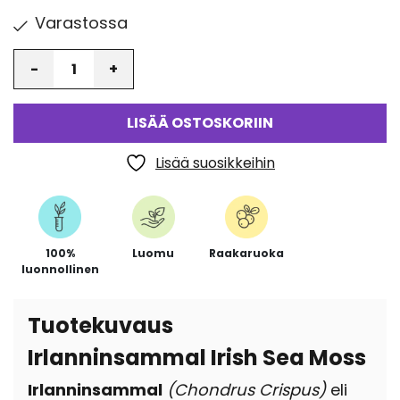
Varastossa
Määrä
LISÄÄ OSTOSKORIIN
Lisää suosikkeihin
100%
Luomu
Raakaruoka
luonnollinen
Tuotekuvaus
Irlanninsammal Irish Sea Moss
Irlanninsammal
(Chondrus Crispus)
eli