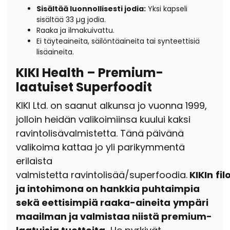
Sisältää luonnollisesti jodia:
Yksi kapseli
sisältää 33 µg jodia.
Raaka ja ilmakuivattu.
Ei täyteaineita, säilöntäaineita tai synteettisiä
lisäaineita.
KIKI Health – Premium-
laatuiset Superfoodit
KIKI Ltd. on saanut alkunsa jo
vuonna 1999,
jolloin heidän valikoimiinsa kuului kaksi
ravintolisävalmistetta.
Tänä päivänä
valikoima kattaa jo yli parikymmentä
erilaista
valmistetta
ravintolisää/superfoodia.
KIKIn
fi
ja intohimona on hankkia puhtaimpia
sekä eettisimpiä raaka-aineita
ympäri
maailman ja valmistaa niistä premium-