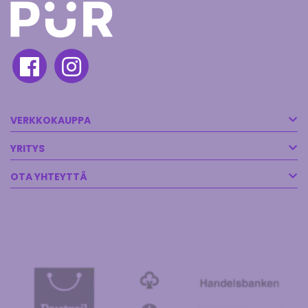
VERKKOKAUPPA
YRITYS
OTA YHTEYTTÄ