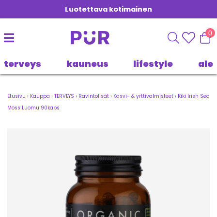
Luotettava kotimainen
0
terveys
kauneus
lifestyle
ale
Etusivu
›
Kauppa
›
TERVEYS
›
Ravintolisät
›
Kasvi- & yrttivalmisteet
›
Kiki Irish Sea
Moss Luomu 90kaps