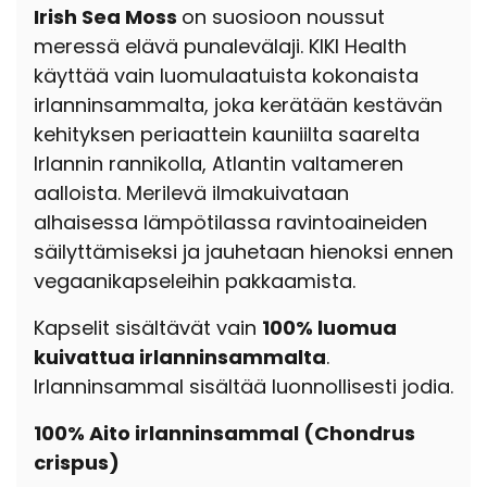
Irish Sea Moss
on suosioon noussut
meressä elävä punalevälaji. KIKI Health
käyttää vain luomulaatuista kokonaista
irlanninsammalta, joka kerätään kestävän
kehityksen periaattein kauniilta saarelta
Irlannin rannikolla, Atlantin valtameren
aalloista. Merilevä ilmakuivataan
alhaisessa lämpötilassa ravintoaineiden
säilyttämiseksi ja jauhetaan hienoksi ennen
vegaanikapseleihin pakkaamista.
Kapselit sisältävät vain
100% luomua
kuivattua irlanninsammalta
.
Irlanninsammal sisältää luonnollisesti jodia.
100% Aito irlanninsammal (Chondrus
crispus)