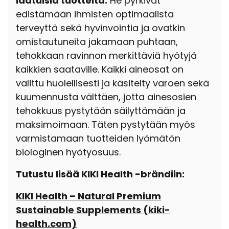
laatuisia tuotteita.
He pyrkivät
edistämään ihmisten optimaalista
terveyttä sekä hyvinvointia ja ovatkin
omistautuneita jakamaan puhtaan,
tehokkaan ravinnon merkittäviä hyötyjä
kaikkien saataville. Kaikki aineosat on
valittu
huolellisesti ja käsitelty varoen sekä
kuumennusta välttäen, jotta ainesosien
tehokkuus pystytään säilyttämään ja
maksimoimaan. Täten pystytään myös
varmistamaan tuotteiden lyömätön
biologinen hyötyosuus.
Tutustu lisää KIKI Health -brändiin:
KIKI Health – Natural Premium
Sustainable Supplements (kiki-
health.com)