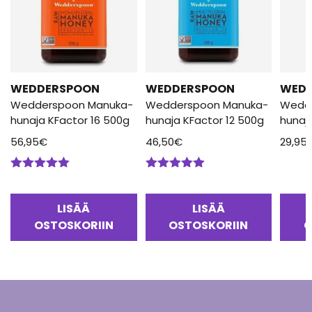
WEDDERSPOON
WEDDERSPOON
WED
Wedderspoon Manuka-
Wedderspoon Manuka-
Wedd
hunaja KFactor 16 500g
hunaja KFactor 12 500g
hunaj
56,95
€
46,50
€
29,95
Arvostelu
Arvostelu
tuotteesta:
tuotteesta:
5.00
/ 5
5.00
/ 5
LISÄÄ
LISÄÄ
OSTOSKORIIN
OSTOSKORIIN
O