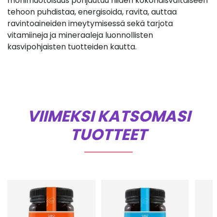
monimuotoisuus pohjautuu niiden kokonaisvaltaiseen
tehoon puhdistaa, energisoida, ravita, auttaa
ravintoaineiden imeytymisessä sekä tarjota
vitamiineja ja mineraaleja luonnollisten
kasvipohjaisten tuotteiden kautta.
VIIMEKSI KATSOMASI
TUOTTEET