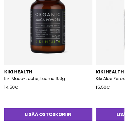
KIKI HEALTH
KIKI HEALTH
Kiki Maca-Jauhe, Luomu 100g
Kiki Aloe Fero
14,50
€
15,50
€
LISÄÄ OSTOSKORIIN
LIS