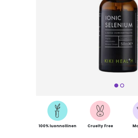
Seuraa
100% luonnollinen
Cruelty Free
Ma