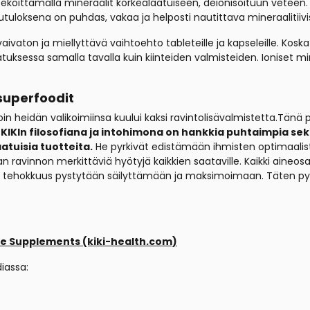
 sekoittamalla mineraalit korkealaatuiseen, deionisoituun veteen
utuloksena on puhdas, vakaa ja helposti nautittava mineraalitiivi
vaton ja miellyttävä vaihtoehto tableteille ja kapseleille. Kosk
atuksessa samalla tavalla kuin kiinteiden valmisteiden. Ioniset 
superfoodit
oin heidän valikoimiinsa kuului kaksi ravintolisävalmistetta.
Tänä p
KIKIn
filosofiana ja intohimona on hankkia puhtaimpia sek
atuisia tuotteita.
He pyrkivät edistämään ihmisten optimaalista
avinnon merkittäviä hyötyjä kaikkien saataville. Kaikki aineosat
en tehokkuus pystytään säilyttämään ja maksimoimaan. Täten 
le Supplements (kiki-health.com)
iassa: