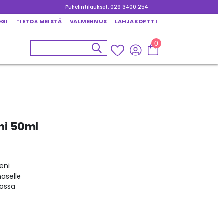
Puhelintilaukset: 029 3400 254
OGI
TIETOA MEISTÄ
VALMENNUS
LAHJAKORTTI
0
eni 50ml
eni
haselle
ossa