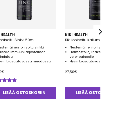
I HEALTH
KIKI HEALTH
 Ionisoitu Sinkki 50ml
Kiki Ionisoitu Kalium 50ml
estemäinen ionisoitu sinkki
Nestemäinen ionisoitu kalium
distää immuunijärjestelmän
Hermostolle, lihaksille ja
oimintaa
verenpaineelle
yvin biosaatavassa muodossa
Hyvin biosaatavassa muodossa
0
€
27,50
€
ostelu
tteesta:
LISÄÄ OSTOSKORIIN
LISÄÄ OSTOSKORIIN
0
/ 5