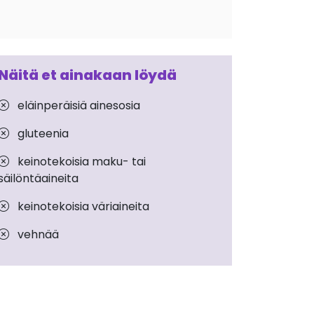
Näitä et ainakaan löydä
eläinperäisiä ainesosia
gluteenia
keinotekoisia maku- tai
säilöntäaineita
keinotekoisia väriaineita
vehnää