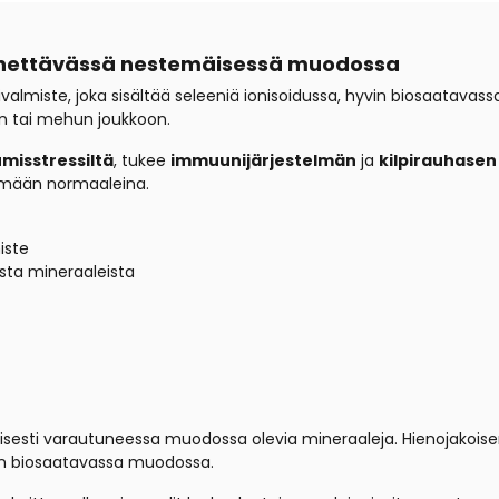
dynnettävässä nestemäisessä muodossa
almiste, joka sisältää seleeniä ionisoidussa, hyvin biosaatav
n tai mehun joukkoon.
misstressiltä
, tukee
immuunijärjestelmän
ja
kilpirauhasen
mään normaaleina.
iste
ista mineraaleista
öisesti varautuneessa muodossa olevia mineraaleja. Hienojakoi
vin biosaatavassa muodossa.