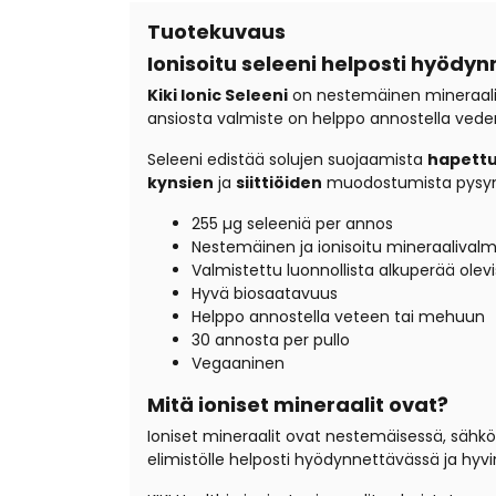
Tuotekuvaus
Ionisoitu seleeni helposti hyö
Kiki Ionic Seleeni
on nestemäinen mineraaliv
ansiosta valmiste on helppo annostella vede
Seleeni edistää solujen suojaamista
hapettu
kynsien
ja
siittiöiden
muodostumista pysy
255
µg
seleeniä
per annos
Nestemäinen ja ionisoitu mineraalivalm
Valmistettu luonnollista alkuperää olev
Hyvä biosaatavuus
Helppo annostella veteen tai mehuun
30 annosta per pullo
Vegaaninen
Mitä ioniset mineraalit ovat?
Ioniset mineraalit ovat nestemäisessä, sähk
elimistölle helposti hyödynnettävässä ja hy