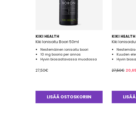
KIKI HEALTH
KIKI HEALTH
Kiki Ionisoitu Boori 50ml
Nestemäinen ionisoitu boori
Nestemäiset
10 mg booria per annos
Kuuden elek
Hyvin biosaatavassa muodossa
Hyvin bio
Alku
27,50
€
27,50
€
20,6
hint
oli:
27,5
LISÄÄ OSTOSKORIIN
LISÄÄ