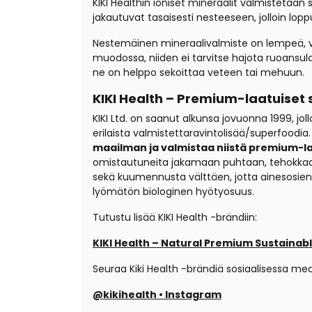
KIKI Healthin ioniset mineraalit valmistetaan
jakautuvat tasaisesti nesteeseen, jolloin lopp
Nestemäinen mineraalivalmiste on lempeä, vai
muodossa, niiden ei tarvitse hajota ruoansul
ne on helppo sekoittaa veteen tai mehuun.
KIKI Health – Premium-laatuiset 
KIKI Ltd. on saanut alkunsa jo
vuonna 1999, joll
erilaista valmistetta
ravintolisää/superfoodia.
maailman ja valmistaa niistä premium-la
omistautuneita jakamaan puhtaan, tehokkaan r
sekä kuumennusta välttäen, jotta ainesosi
lyömätön biologinen hyötyosuus.
Tutustu lisää KIKI Health -brändiin:
KIKI Health – Natural Premium Sustainab
Seuraa Kiki Health -brändiä sosiaalisessa med
@kikihealth • Instagram