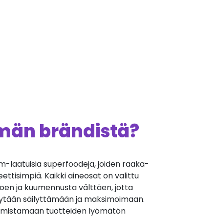
ämän brändistä?
m-laatuisia superfoodeja, joiden raaka-
ettisimpiä. Kaikki aineosat on valittu
varoen ja kuumennusta välttäen, jotta
tytään säilyttämään ja maksimoimaan.
rmistamaan tuotteiden lyömätön