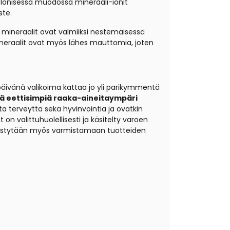
. Ionisessa muodossa mineraali-ionit
ste.
a mineraalit ovat valmiiksi nestemäisessä
mineraalit ovat myös lähes mauttomia, joten
äivänä valikoima kattaa jo yli parikymmentä
ä eettisimpiä raaka-aineita
ympäri
 terveyttä sekä hyvinvointia ja ovatkin
 on valittu
huolellisesti ja käsitelty varoen
pystytään myös varmistamaan tuotteiden