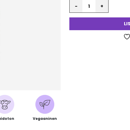
Määrä
va
LI
idoton
Vegaaninen