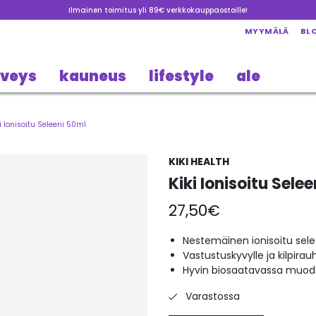
Ilmainen toimitus yli 89€ verkkokauppaostoille!
MYYMÄLÄ
BL
rveys
kauneus
lifestyle
ale
ki Ionisoitu Seleeni 50ml
KIKI HEALTH
Kiki Ionisoitu Sele
27,50
€
Nestemäinen ionisoitu sele
Vastustuskyvylle ja kilpirau
Hyvin biosaatavassa muod
Varastossa