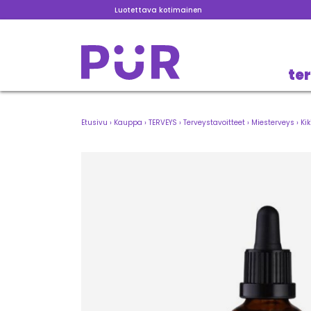
Luotettava kotimainen
te
Etusivu
›
Kauppa
›
TERVEYS
›
Terveystavoitteet
›
Miesterveys
›
Ki