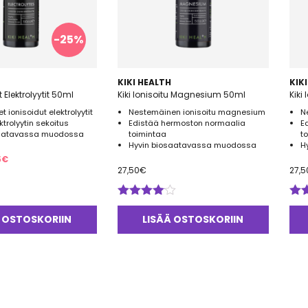
-25%
KIKI HEALTH
KIK
Kiki Ionisoidut Elektrolyytit 50ml
Kiki Ionisoitu Magnesium 50ml
Kiki
 ionisoidut elektrolyytit
Nestemäinen ionisoitu magnesium
N
trolyytin sekoitus
Edistää hermoston normaalia
E
saatavassa muodossa
toimintaa
t
Hyvin biosaatavassa muodossa
H
peräinen
Nykyinen
5
€
27,50
€
27,5
a
hinta
on:
0€.
20,65€.
Arvostelu
Arv
tuotteesta:
tuo
 OSTOSKORIIN
LISÄÄ OSTOSKORIIN
4.00
/ 5
5.0