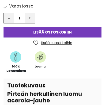
Varastossa
Määrä
LISÄÄ OSTOSKORIIN
Lisää suosikkeihin
100%
Luomu
luonnollinen
Tuotekuvaus
Pirteän herkullinen luomu
acerola-jauhe