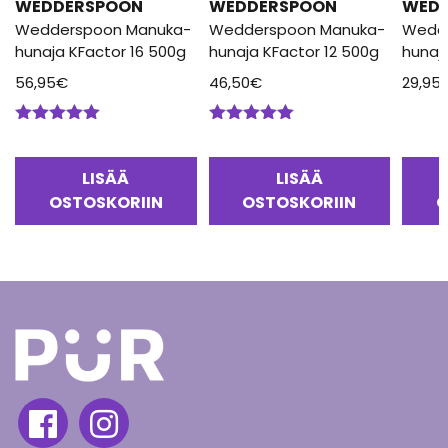
WEDDERSPOON
WEDDERSPOON
WED
Wedderspoon Manuka-
Wedderspoon Manuka-
Wedd
hunaja KFactor 16 500g
hunaja KFactor 12 500g
hunaj
56,95
€
46,50
€
29,95
Arvostelu
Arvostelu
tuotteesta:
tuotteesta:
5.00
/ 5
5.00
/ 5
LISÄÄ
LISÄÄ
OSTOSKORIIN
OSTOSKORIIN
O