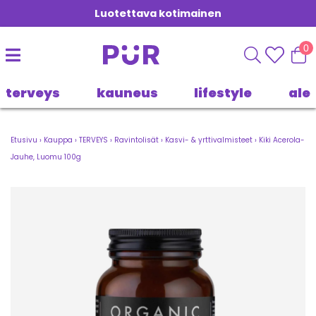
Luotettava kotimainen
0
terveys
kauneus
lifestyle
ale
Etusivu
›
Kauppa
›
TERVEYS
›
Ravintolisät
›
Kasvi- & yrttivalmisteet
›
Kiki Acerola-
Jauhe, Luomu 100g