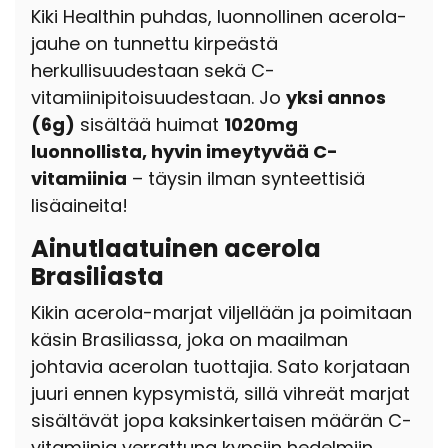
Kiki Healthin puhdas, luonnollinen acerola-
jauhe on tunnettu kirpeästä
herkullisuudestaan sekä C-
vitamiinipitoisuudestaan. Jo
yksi annos
(6g)
sisältää huimat
1020mg
luonnollista, hyvin imeytyvää C-
vitamiinia
– täysin ilman synteettisiä
lisäaineita!
Ainutlaatuinen acerola
Brasiliasta
Kikin acerola-marjat viljellään ja poimitaan
käsin Brasiliassa, joka on maailman
johtavia acerolan tuottajia. Sato korjataan
juuri ennen kypsymistä, sillä vihreät marjat
sisältävät jopa kaksinkertaisen määrän C-
vitamiinia verrattuna kypsiin hedelmiin.