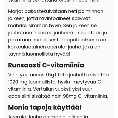
Marjat pakastekuivataan heti poiminnan
jälkeen, jotta ravintoaineet säilyvät
mahdollisimman hyvin. Sen jälkeen ne
jauhetaan hienoksi jauheeksi, seulotaan ja
pakataan huolellisesti. Lopputuloksena on
korkealaatuinen acerola-jauhe, joka on
täynnä luonnollista hyvää!
Runsaasti C-vitamiinia
Vain yksi annos (6g) tätä jauhetta sisältää
1020 mg luonnollista, hyvin imeytyvää C-
vitamiinia. Vertailun vuoksi: yksi suuri
appelsiini sisältää noin 98mg C-vitamiinia.
Monia tapoja käyttää!
Acerola-jauhe on monipuolinen ja