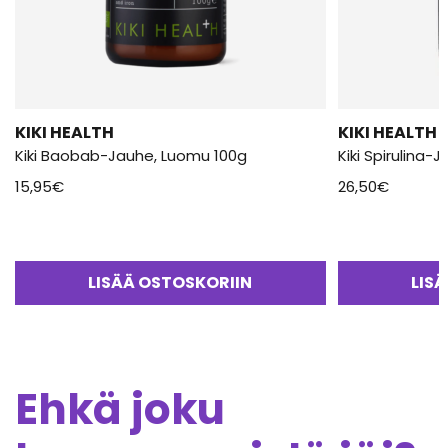
KIKI HEALTH
KIKI HEALTH
Kiki Baobab-Jauhe, Luomu 100g
Kiki Spirulina
15,95
€
26,50
€
LISÄÄ OSTOSKORIIN
LIS
Ehkä joku