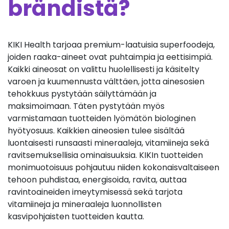
brändistä?
KIKI Health tarjoaa premium-laatuisia superfoodeja,
joiden raaka-aineet ovat puhtaimpia ja eettisimpiä.
Kaikki aineosat on valittu huolellisesti ja käsitelty
varoen ja kuumennusta välttäen, jotta ainesosien
tehokkuus pystytään säilyttämään ja
maksimoimaan. Täten pystytään myös
varmistamaan tuotteiden lyömätön biologinen
hyötyosuus. Kaikkien aineosien tulee sisältää
luontaisesti runsaasti mineraaleja, vitamiineja sekä
ravitsemuksellisia ominaisuuksia. KIKIn tuotteiden
monimuotoisuus pohjautuu niiden kokonaisvaltaiseen
tehoon puhdistaa, energisoida, ravita, auttaa
ravintoaineiden imeytymisessä sekä tarjota
vitamiineja ja mineraaleja luonnollisten
kasvipohjaisten tuotteiden kautta.