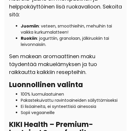
helppokäyttöinen lisä ruokavalioon. Sekoita
sitä:
Juomiin
: veteen, smoothieihin, mehuihin tai
vaikka kurkumalatteen!
Ruokiin
: jogurttiin, granolaan, jälkiruokiin tai
leivonnaisiin.
Sen makean aromaattinen maku
täydentää makuelämyksen ja tuo
raikkautta kaikkiin resepteihin.
Luonnollinen valinta
100% luomulaatuinen
Pakastekuivattu ravintoaineiden säilyttämiseksi
Ei lisäaineita, ei synteettisiä ainesosia
Sopii vegaaneille
KIKI Health – Premium-