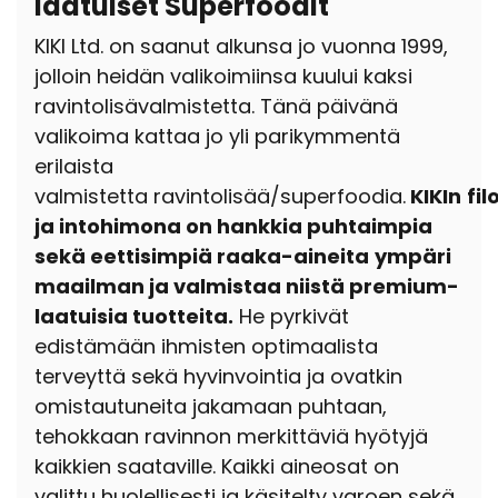
laatuiset Superfoodit
KIKI Ltd. on saanut alkunsa jo
vuonna 1999,
jolloin heidän valikoimiinsa kuului kaksi
ravintolisävalmistetta.
Tänä päivänä
valikoima kattaa jo yli parikymmentä
erilaista
valmistetta
ravintolisää/superfoodia.
KIKIn
fi
ja intohimona on hankkia puhtaimpia
sekä eettisimpiä raaka-aineita
ympäri
maailman ja valmistaa niistä premium-
laatuisia tuotteita.
He pyrkivät
edistämään ihmisten optimaalista
terveyttä sekä hyvinvointia ja ovatkin
omistautuneita jakamaan puhtaan,
tehokkaan ravinnon merkittäviä hyötyjä
kaikkien saataville. Kaikki aineosat on
valittu
huolellisesti ja käsitelty varoen sekä