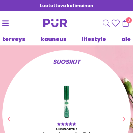
Luotettava kotimainen
0
terveys
kauneus
lifestyle
ale
SUOSIKIT
Edellinen
Seu
AINSWORTHS
Arvostelu