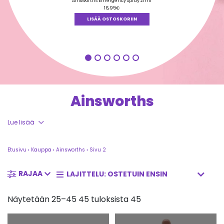
tuotteesta:
Ainsworths Emergency Spray 21ml
5.00
/ 5
16,95
€
LISÄÄ OSTOSKORIIN
Ainsworths
Lue lisää
Etusivu
›
Kauppa
›
Ainsworths
›
Sivu 2
RAJAA
Näytetään 25–45 45 tuloksista 45