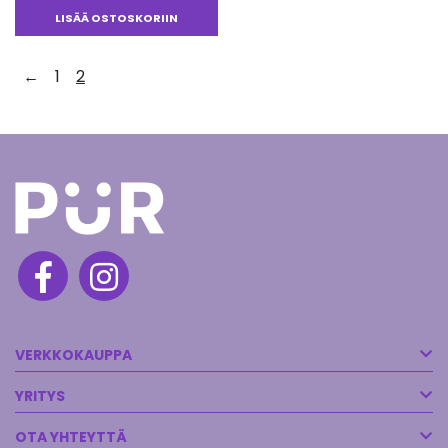
LISÄÄ OSTOSKORIIN
←
1
2
VERKKOKAUPPA
YRITYS
OTA YHTEYTTÄ