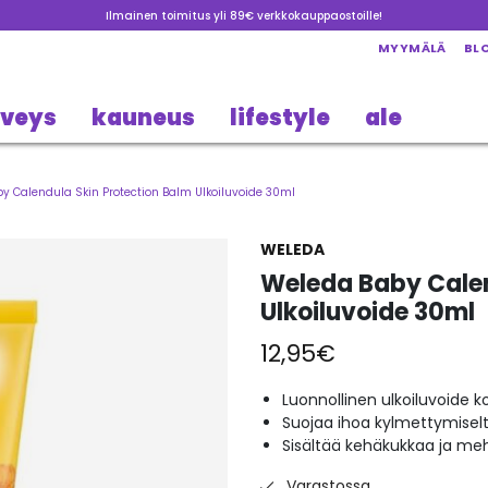
Ilmainen toimitus yli 89€ verkkokauppaostoille!
MYYMÄLÄ
BL
rveys
kauneus
lifestyle
ale
y Calendula Skin Protection Balm Ulkoiluvoide 30ml
WELEDA
Weleda Baby Calen
Ulkoiluvoide 30ml
12,95
€
Luonnollinen ulkoiluvoide k
Suojaa ihoa kylmettymiseltä
Sisältää kehäkukkaa ja me
Varastossa