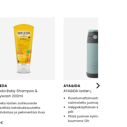
EDA
AYA&IDA
eda Baby Shampoo &
AYA&IDA lasten juomapullo, 350 ml
ywash 200ml
Ruostumattomasta teräksestä
valmistettu juomapullo
ieto lasten suihkuvoide
Helppokäyttöinen korkki ja pehmeä
isältää kehäkukkauutetta
pilli
uhdistaa ja pehmentää ihoa
Pitää juoman kylmänä 24h ja
kuumana 12h
5
€