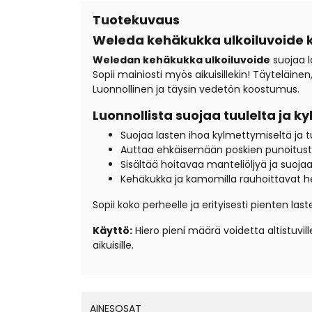
Tuotekuvaus
Weleda kehäkukka ulkoiluvoide 
Weledan kehäkukka ulkoiluvoide
suojaa l
Sopii mainiosti myös aikuisillekin! Täyteläi
Luonnollinen ja täysin vedetön koostumus.
Luonnollista suojaa tuulelta ja k
Suojaa lasten ihoa kylmettymiseltä ja t
Auttaa ehkäisemään poskien punoitus
Sisältää hoitavaa manteliöljyä ja suoja
Kehäkukka ja kamomilla rauhoittavat h
Sopii koko perheelle ja erityisesti pienten laste
Käyttö:
Hiero pieni määrä voidetta altistuvil
aikuisille.
AINESOSAT