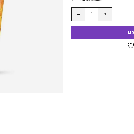
Määrä
LI