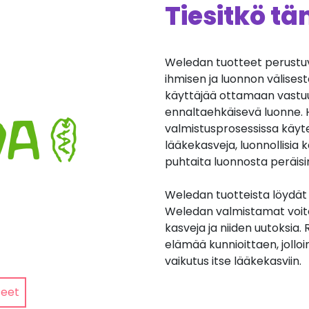
Tiesitkö t
Weledan tuotteet perustu
ihmisen ja luonnon välises
käyttäjää ottamaan vastuun
ennaltaehkäisevä luonne. H
valmistusprosessissa käyte
lääkekasveja, luonnollisia 
puhtaita luonnosta peräisi
Weledan tuotteista löydät 
Weledan valmistamat voitee
kasveja ja niiden uutoksia
elämää kunnioittaen, joll
vaikutus itse lääkekasviin.
teet