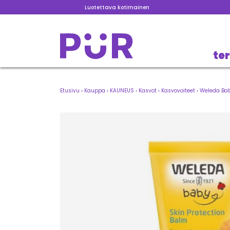
Luotettava kotimainen
te
Etusivu
›
Kauppa
›
KAUNEUS
›
Kasvot
›
Kasvovoiteet
›
Weleda Bab