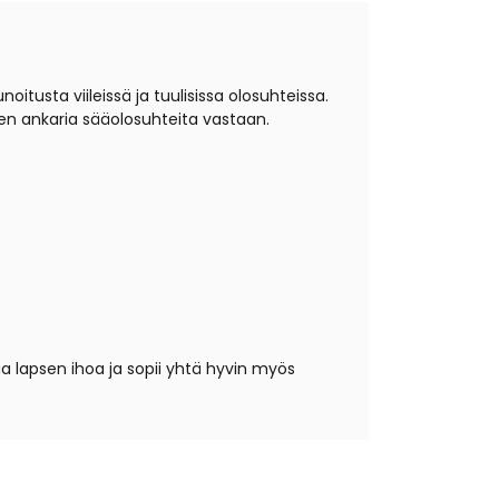
tusta viileissä ja tuulisissa olosuhteissa.
sen
ankaria sääolosuhteita vastaan
.
aa lapsen ihoa ja sopii yhtä hyvin myös