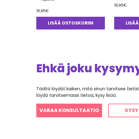
16,95
€
16,95
€
LISÄÄ OSTOSKORIIN
LISÄÄ
Ehkä joku kysymys
Täältä löydät kaiken, mitä sinun tarvitsee tiet
löydä tarvitsemaasi tietoa, kysy lisää.
VARAA KONSULTAATIO
KYSY