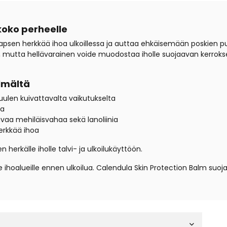
koko perheelle
apsen herkkää ihoa ulkoillessa ja auttaa ehkäisemään poskien punoi
nen, mutta hellävarainen voide muodostaa iholle suojaavan kerrok
ylmältä
uulen kuivattavalta vaikutukselta
ta
avaa mehiläisvahaa sekä lanoliinia
erkkää ihoa
n herkälle iholle talvi- ja ulkoilukäyttöön.
le ihoalueille ennen ulkoilua. Calendula Skin Protection Balm suoj