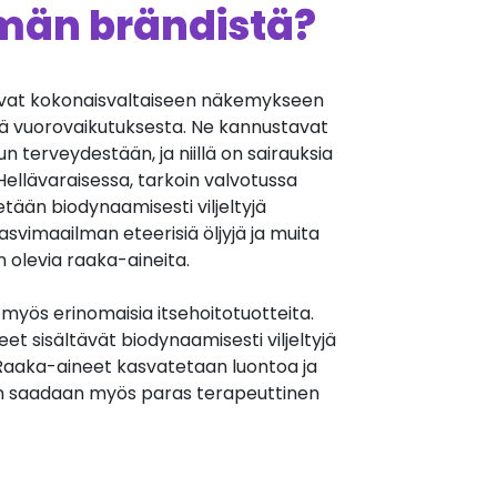
ämän brändistä?
vat kokonaisvaltaiseen näkemykseen
tä vuorovaikutuksesta. Ne kannustavat
 terveydestään, ja niillä on sairauksia
ellävaraisessa, tarkoin valvotussa
tään biodynaamisesti viljeltyjä
kasvimaailman eteerisiä öljyjä ja muita
n olevia raaka-aineita.
myös erinomaisia itsehoitotuotteita.
t sisältävät biodynaamisesti viljeltyjä
. Raaka-aineet kasvatetaan luontoa ja
oin saadaan myös paras terapeuttinen