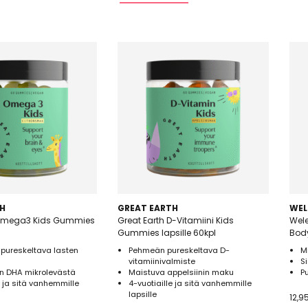
H
GREAT EARTH
WEL
 Omega3 Kids Gummies
Great Earth D-Vitamiini Kids
Wel
Gummies lapsille 60kpl
Bod
 pureskeltava lasten
Pehmeän pureskeltava D-
M
vitamiinivalmiste
S
n DHA mikrolevästä
Maistuva appelsiinin maku
P
e ja sitä vanhemmille
4-vuotiaille ja sitä vanhemmille
lapsille
12,9