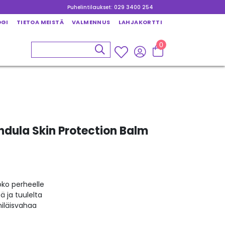
Puhelintilaukset: 029 3400 254
OGI
TIETOA MEISTÄ
VALMENNUS
LAHJAKORTTI
0
dula Skin Protection Balm
oko perheelle
 ja tuulelta
hiläisvahaa