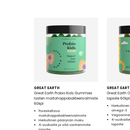
GREAT EARTH
GREAT EART
Great Earth Probio Kids Gummies
Great Earth
lasten maitohappobakteerivalmiste
lapsille 60kpl
60kpl
Herkullinen
omega-3
Pureskeltava
Vegaanine
maitohappobakteerivalmiste
4-vuotiaill
Herkullinen päärynän maku
lapsille
4-vuotiaille ja sitä vanhemmille
lapsille