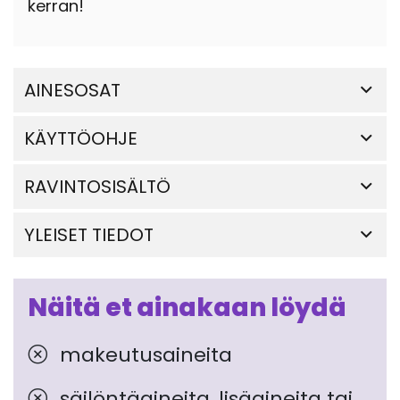
kerran!
AINESOSAT
KÄYTTÖOHJE
RAVINTOSISÄLTÖ
YLEISET TIEDOT
Näitä et ainakaan löydä
makeutusaineita
säilöntäaineita, lisäaineita tai