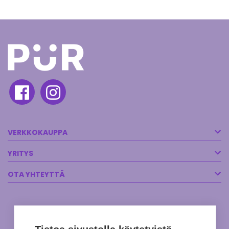
VERKKOKAUPPA
YRITYS
OTA YHTEYTTÄ