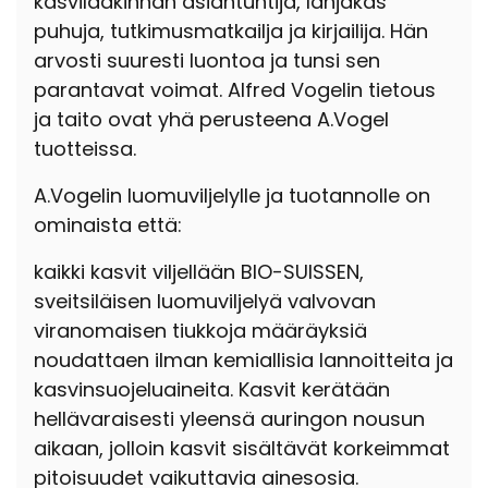
kasvilääkinnän asiantuntija, lahjakas
puhuja, tutkimusmatkailja ja kirjailija. Hän
arvosti suuresti luontoa ja tunsi sen
parantavat voimat. Alfred Vogelin tietous
ja taito ovat yhä perusteena A.Vogel
tuotteissa.
A.Vogelin luomuviljelylle ja tuotannolle on
ominaista että:
kaikki kasvit viljellään BIO-SUISSEN,
sveitsiläisen luomuviljelyä valvovan
viranomaisen tiukkoja määräyksiä
noudattaen ilman kemiallisia lannoitteita ja
kasvinsuojeluaineita. Kasvit kerätään
hellävaraisesti yleensä auringon nousun
aikaan, jolloin kasvit sisältävät korkeimmat
pitoisuudet vaikuttavia ainesosia.