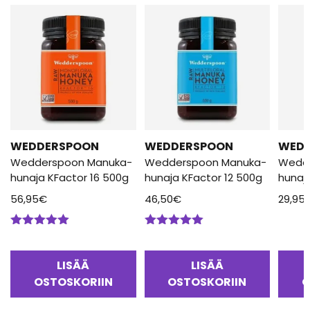
WEDDERSPOON
WEDDERSPOON
WED
Wedderspoon Manuka-
Wedderspoon Manuka-
Wedd
hunaja KFactor 16 500g
hunaja KFactor 12 500g
hunaj
56,95
€
46,50
€
29,95
Arvostelu
Arvostelu
tuotteesta:
tuotteesta:
5.00
/ 5
5.00
/ 5
LISÄÄ
LISÄÄ
OSTOSKORIIN
OSTOSKORIIN
O