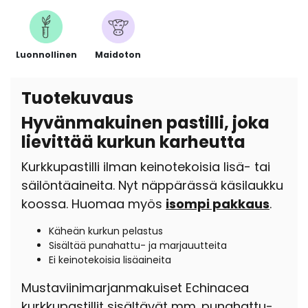
Luonnollinen
Maidoton
Tuotekuvaus
Hyvänmakuinen pastilli, joka
lievittää kurkun karheutta
Kurkkupastilli ilman keinotekoisia lisä- tai
säilöntäaineita. Nyt näppärässä käsilaukku
koossa. Huomaa myös
isompi pakkaus
.
Käheän kurkun pelastus
Sisältää punahattu- ja marjauutteita
Ei keinotekoisia lisäaineita
Mustaviinimarjanmakuiset Echinacea
kurkkupastillit sisältävät mm. punahattu-