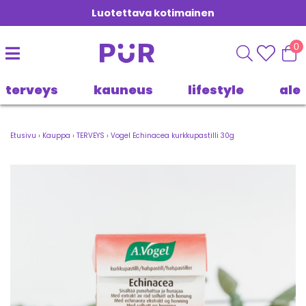
Luotettava kotimainen
0
terveys
kauneus
lifestyle
ale
Etusivu
›
Kauppa
›
TERVEYS
›
Vogel Echinacea kurkkupastilli 30g