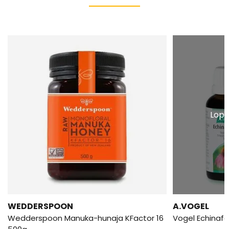
Lopp
WEDDERSPOON
A.VOGEL
Wedderspoon Manuka-hunaja KFactor 16
Vogel Echinaf