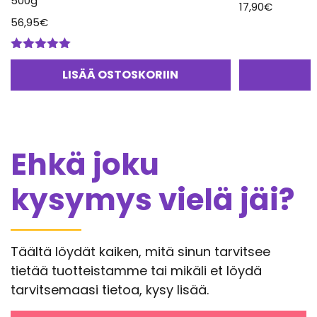
500g
17,90
€
56,95
€
Arvostelu
tuotteesta:
LISÄÄ OSTOSKORIIN
5.00
/ 5
Ehkä joku
kysymys vielä jäi?
Täältä löydät kaiken, mitä sinun tarvitsee
tietää tuotteistamme tai mikäli et löydä
tarvitsemaasi tietoa, kysy lisää.