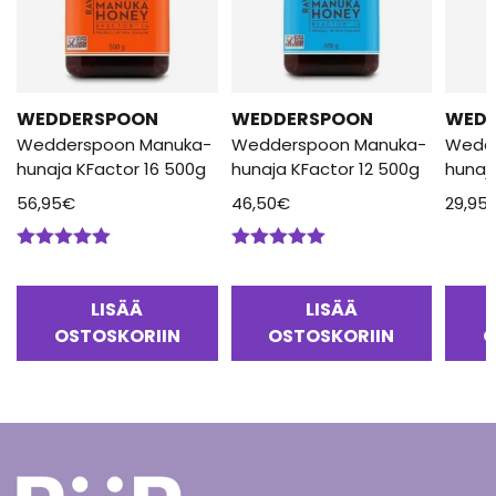
WEDDERSPOON
WEDDERSPOON
WED
Wedderspoon Manuka-
Wedderspoon Manuka-
Wedd
hunaja KFactor 16 500g
hunaja KFactor 12 500g
hunaj
56,95
€
46,50
€
29,95
Arvostelu
Arvostelu
tuotteesta:
tuotteesta:
5.00
/ 5
5.00
/ 5
LISÄÄ
LISÄÄ
OSTOSKORIIN
OSTOSKORIIN
O