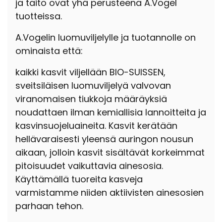
ja taito ovat yhä perusteena A.Vogel
tuotteissa.
A.Vogelin luomuviljelylle ja tuotannolle on
ominaista että:
kaikki kasvit viljellään BIO-SUISSEN,
sveitsiläisen luomuviljelyä valvovan
viranomaisen tiukkoja määräyksiä
noudattaen ilman kemiallisia lannoitteita ja
kasvinsuojeluaineita. Kasvit kerätään
hellävaraisesti yleensä auringon nousun
aikaan, jolloin kasvit sisältävät korkeimmat
pitoisuudet vaikuttavia ainesosia.
Käyttämällä tuoreita kasveja
varmistamme niiden aktiivisten ainesosien
parhaan tehon.