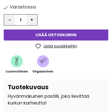
Varastossa
Määrä
LISÄÄ OSTOSKORIIN
Lisää suosikkeihin
Luonnollinen
Vegaaninen
Tuotekuvaus
Hyvänmakuinen pastilli, joka lievittää
kurkun karheutta!