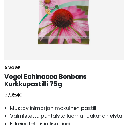
A.VOGEL
Vogel Echinacea Bonbons
Kurkkupastilli 75g
3,95
€
Mustaviinimarjan makuinen pastilli
Valmistettu puhtaista luomu raaka-aineista
Ei keinotekoisia lisäaineita