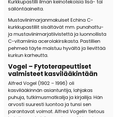
Kurkkupastilli ilman keinotekoisia lisä- tai
säilöntäaineita.
Mustaviinimarjanmakuiset Echina C-
kurkkupastillit sisältävät mm. punahattu-
ja mustaviinimarjatiivistettä ja luonnollista
C-vitamiinia acerolakirsikasta. Pastillien
pehmeä täyte maistuu hyvältä ja lievittää
kurkun karheutta.
Vogel – Fytoterapeuttiset
valmisteet kasvilääkintään
Alfred Vogel (1902 – 1996) oli
kasvilääkinnän asiantuntija, lahjakas
puhuja, tutkimusmatkailja ja kirjailija. Hän
arvosti suuresti luontoa ja tunsi sen
parantavat voimat. Alfred Vogelin tietous