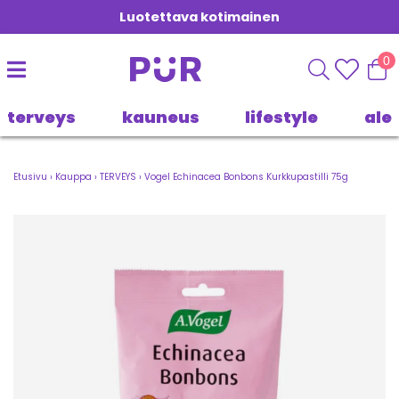
Luotettava kotimainen
0
terveys
kauneus
lifestyle
ale
Etusivu
›
Kauppa
›
TERVEYS
›
Vogel Echinacea Bonbons Kurkkupastilli 75g