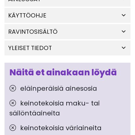
KÄYTTÖOHJE
RAVINTOSISÄLTÖ
YLEISET TIEDOT
Näitä et ainakaan löydä
eläinperäisiä ainesosia
keinotekoisia maku- tai
säilöntäaineita
keinotekoisia väriaineita