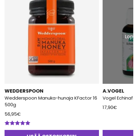
Lopp
WEDDERSPOON
A.VOGEL
Wedderspoon Manuka-hunaja KFactor 16
Vogel Echinaf
500g
17,90
€
56,95
€
Arvostelu
tuotteesta: