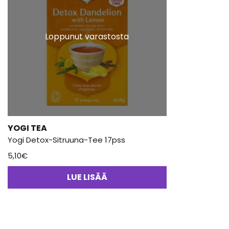
Loppunut varastosta
YOGI TEA
Yogi Detox-Sitruuna-Tee 17pss
5,10
€
LUE LISÄÄ