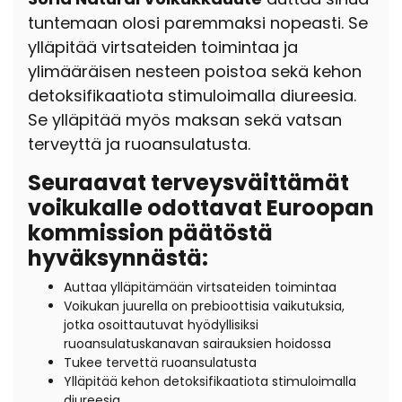
tuntemaan olosi paremmaksi nopeasti. Se
ylläpitää virtsateiden toimintaa ja
ylimääräisen nesteen poistoa sekä kehon
detoksifikaatiota stimuloimalla diureesia.
Se ylläpitää myös maksan sekä vatsan
terveyttä ja ruoansulatusta.
Seuraavat terveysväittämät
voikukalle odottavat Euroopan
kommission päätöstä
hyväksynnästä:
Auttaa ylläpitämään virtsateiden toimintaa
Voikukan juurella on prebioottisia vaikutuksia,
jotka osoittautuvat hyödyllisiksi
ruoansulatuskanavan sairauksien hoidossa
Tukee tervettä ruoansulatusta
Ylläpitää kehon detoksifikaatiota stimuloimalla
diureesia