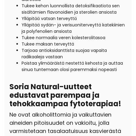
Tukee kehon luonnollista detoksifikaatiota sen
sisältämien flavonoidien ja sterolien ansiosta
Ylläpitää vatsan terveyttä
Ylläpitää sydän- ja verisuoniterveyttä katekiinien
ja polyfenolien ansiosta
Tukee normaalia veren kolesterolitasoa
Tukee maksan terveyttä
Tarjoaa antioksidanttista suojaa vapaita
radikaaleja vastaan
Poistaa ylimääräistä nestettä kehosta ja auttaa
sinua tuntemaan olosi paremmaksi nopeasti
Soria Natural-uutteet
edustavat parempaa ja
tehokkaampaa fytoterapiaa!
Ne ovat alkoholittomia ja vaikuttavien
aineiden pitoisuudet on vakioitu, jolla
varmistetaan tasalaatuisuus kasvierästä