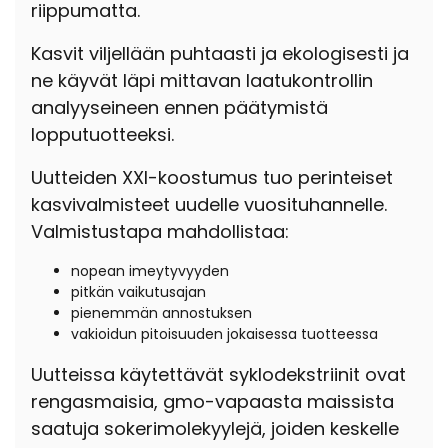
riippumatta.
Kasvit viljellään puhtaasti ja ekologisesti ja
ne käyvät läpi mittavan laatukontrollin
analyyseineen ennen päätymistä
lopputuotteeksi.
Uutteiden XXI-koostumus tuo perinteiset
kasvivalmisteet uudelle vuosituhannelle.
Valmistustapa mahdollistaa:
nopean imeytyvyyden
pitkän vaikutusajan
pienemmän annostuksen
vakioidun pitoisuuden jokaisessa tuotteessa
Uutteissa käytettävät syklodekstriinit ovat
rengasmaisia, gmo-vapaasta maissista
saatuja sokerimolekyylejä, joiden keskelle