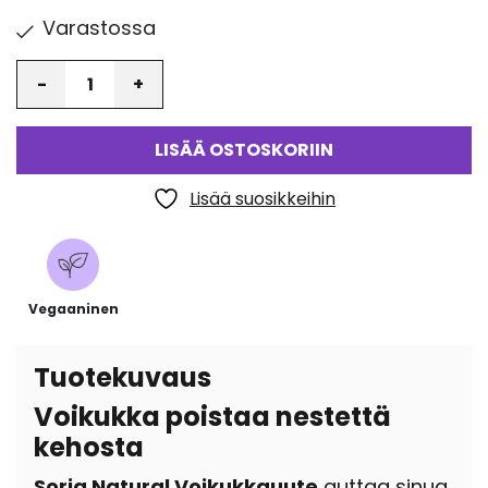
Varastossa
Määrä
LISÄÄ OSTOSKORIIN
Lisää suosikkeihin
Vegaaninen
Tuotekuvaus
Voikukka poistaa nestettä
kehosta
Soria Natural Voikukkauute
auttaa sinua