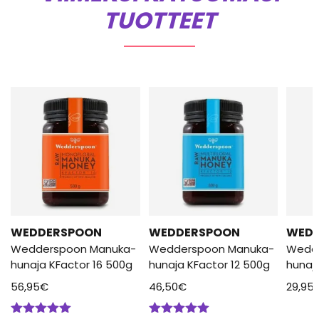
TUOTTEET
WEDDERSPOON
WEDDERSPOON
WED
Wedderspoon Manuka-
Wedderspoon Manuka-
Wedd
hunaja KFactor 16 500g
hunaja KFactor 12 500g
hunaj
56,95
€
46,50
€
29,95