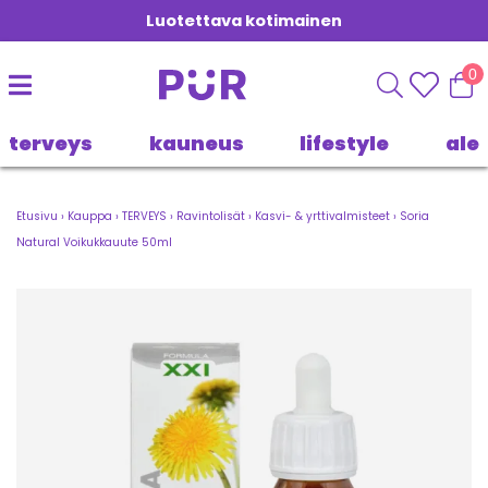
Luotettava kotimainen
0
terveys
kauneus
lifestyle
ale
Etusivu
›
Kauppa
›
TERVEYS
›
Ravintolisät
›
Kasvi- & yrttivalmisteet
›
Soria
Natural Voikukkauute 50ml