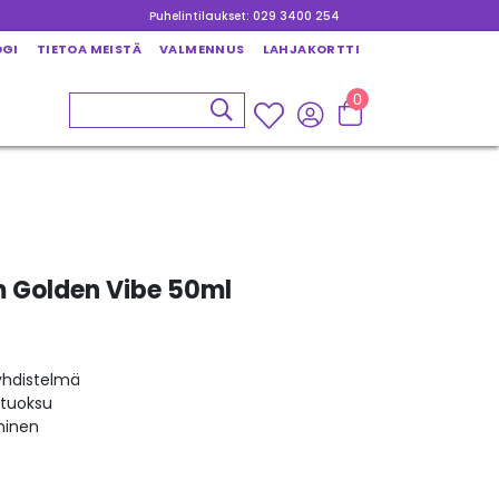
Puhelintilaukset: 029 3400 254
OGI
TIETOA MEISTÄ
VALMENNUS
LAHJAKORTTI
0
 Golden Vibe 50ml
yhdistelmä
-tuoksu
ninen