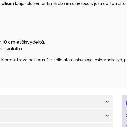
nollisen laaja-alaisen antimikrobisen ainesosan, joka auttaa pit
n 10 cm etäisyydeltä.
a valolta.
.
Kierrätettävä pakkaus.
Ei sisällä alumiinisuoloja, mineraaliöljyä, 