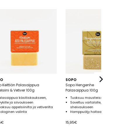
PO
SOPO
 Keittiön Palasaippua
Sopo Hengenheimolaisten
lsiini & Vetiver 100g
Palasaippua 100g
alasaippua käsitiskaukseen,
Tuoksuu mausteisen yrttiseltä
yykille ja siivoukseen
Soveltuu vartalolle, hiuksille sekä
uoksuu appelsiinilta ja vetiverilta
sheivaukseen
kologinen valinta
Hamppuöljy hoitaa ihoa
5
€
15,95
€