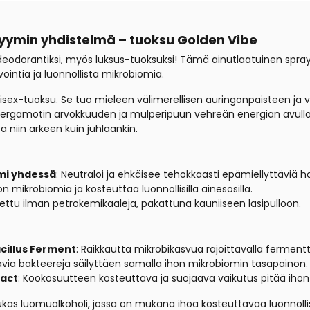
fyymin yhdistelmä – tuoksu Golden Vibe
deodorantiksi, myös luksus-tuoksuksi! Tämä ainutlaatuinen spray 
ointia ja luonnollista mikrobiomia.
isex-tuoksu. Se tuo mieleen välimerellisen auringonpaisteen ja 
, bergamotin arvokkuuden ja mulperipuun vehreän energian avull
a niin arkeen kuin juhlaankin.
ymi yhdessä
: Neutraloi ja ehkäisee tehokkaasti epämiellyttäviä ha
on mikrobiomia ja kosteuttaa luonnollisilla ainesosilla.
tettu ilman petrokemikaaleja, pakattuna kauniiseen lasipulloon.
illus Ferment
: Raikkautta mikrobikasvua rajoittavalla fermen
tavia bakteereja säilyttäen samalla ihon mikrobiomin tasapainon.
ract
: Kookosuutteen kosteuttava ja suojaava vaikutus pitää ih
kas luomualkoholi, jossa on mukana ihoa kosteuttavaa luonnolli