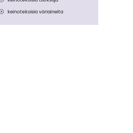
keinotekoisia väriaineita