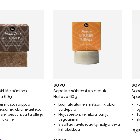
SOPO
SO
irt Metsäbiomi
Sopo Metsäbiomi Voidepala
Sopo
ua 60g
Hoitava 60g
Appe
nen mustasaippua
Luomulaatuinen metsämikrobiomi
P
etsämikrobiomi-uutetta
voidepala
p
sienpesuun, vartalolle ja
Hajusteeton, kemikaaliton ja
T
hiuksille
vegaaninen
E
Sisältää ravitsevaa tyrniöljyä sekä
kehäkukkaa
15,9