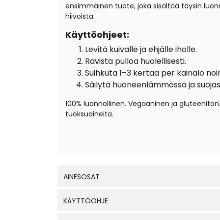
ensimmäinen tuote, joka sisältää täysin luon
hiivoista.
Käyttöohjeet:
Levitä kuivalle ja ehjälle iholle.
Ravista pulloa huolellisesti.
Suihkuta 1–3 kertaa per kainalo noi
Säilytä huoneenlämmössä ja suojass
100% luonnollinen.
Vegaaninen ja gluteeniton
tuoksuaineita.
AINESOSAT
KÄYTTÖOHJE