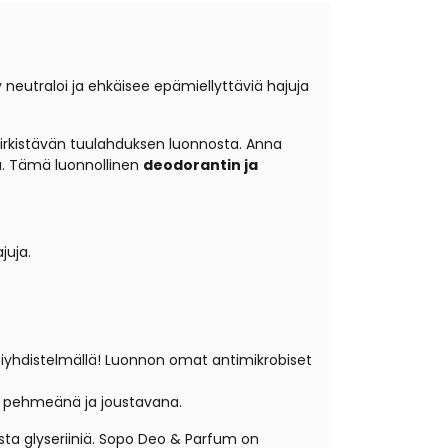
neutraloi ja ehkäisee epämiellyttäviä hajuja
virkistävän tuulahduksen luonnosta.
Anna
a. Tämä luonnollinen
deodorantin ja
juja.
ttiyhdistelmällä! Luonnon omat antimikrobiset
on pehmeänä ja joustavana.
sta glyseriiniä. Sopo Deo & Parfum on