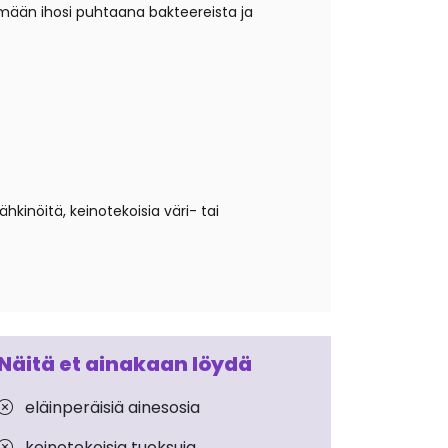
ämään ihosi puhtaana bakteereista ja
pähkinöitä, keinotekoisia väri- tai
Näitä et ainakaan löydä
eläinperäisiä ainesosia
keinotekoisia tuoksuja