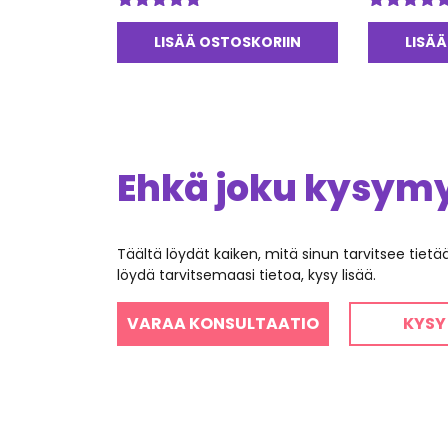
Arvostelu
Arvostelu
tuotteesta:
tuotteesta:
LISÄÄ OSTOSKORIIN
LISÄÄ
5.00
/ 5
5.00
/ 5
Ehkä joku kysymys
Täältä löydät kaiken, mitä sinun tarvitsee tiet
löydä tarvitsemaasi tietoa, kysy lisää.
VARAA KONSULTAATIO
KYSY