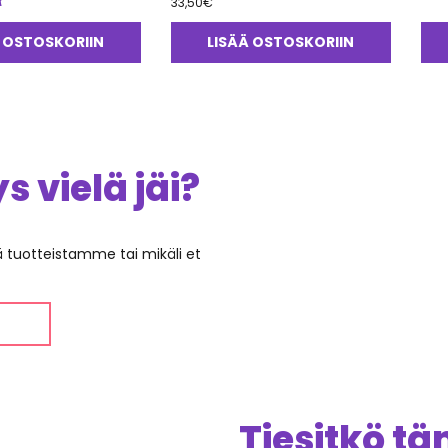
33,50
€
 OSTOSKORIIN
LISÄÄ OSTOSKORIIN
 vielä jäi?
ää tuotteistamme tai mikäli et
Tiesitkö t