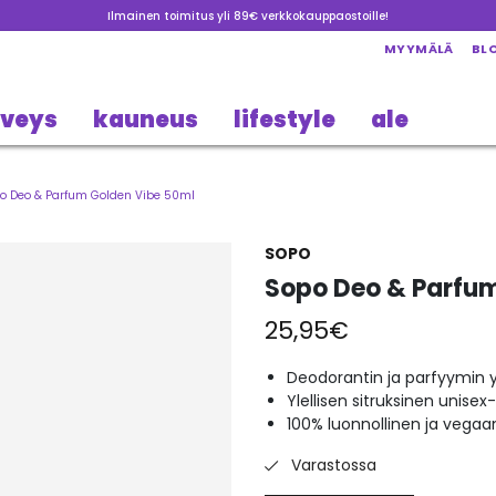
Ilmainen toimitus yli 89€ verkkokauppaostoille!
MYYMÄLÄ
BL
rveys
kauneus
lifestyle
ale
o Deo & Parfum Golden Vibe 50ml
SOPO
Sopo Deo & Parfum
25,95
€
Deodorantin ja parfyymin 
Ylellisen sitruksinen unisex
100% luonnollinen ja vegaa
Varastossa