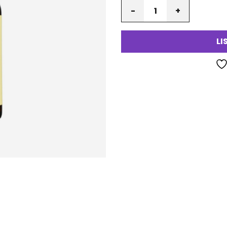
Määrä
LI