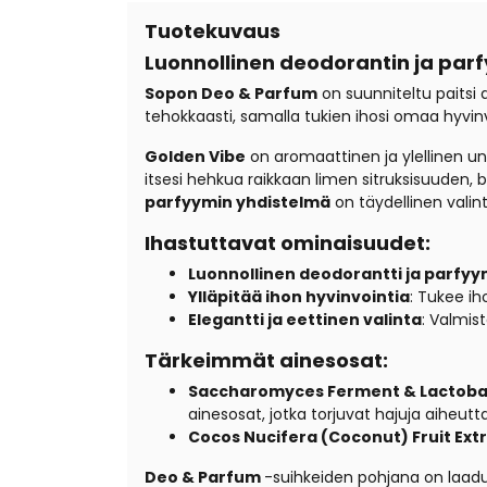
Tuotekuvaus
Luonnollinen deodorantin ja par
Sopon Deo & Parfum
on suunniteltu paitsi 
tehokkaasti, samalla tukien ihosi omaa hyvinv
Golden Vibe
on aromaattinen ja ylellinen un
itsesi hehkua raikkaan limen sitruksisuuden
parfyymin yhdistelmä
on täydellinen valint
Ihastuttavat ominaisuudet:
Luonnollinen deodorantti ja parfy
Ylläpitää ihon hyvinvointia
: Tukee ih
Elegantti ja eettinen valinta
: Valmis
Tärkeimmät ainesosat:
Saccharomyces Ferment & Lactobac
ainesosat, jotka torjuvat hajuja aiheut
Cocos Nucifera (Coconut) Fruit Ext
Deo & Parfum
-suihkeiden pohjana on laadu