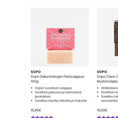
SOPO
SOPO
Sopo Sielunsiskojen Palasaippua
Sopo Clean D
100g
Mustasaipp
Sopon suosituin saippua
Afrikkalai
Sisältää patsulia ja kotimaista
Sisältää m
puolukkaa
Soveltuu kä
Soveltuu käsille, keholle ja hiuksille
rasvaisille 
15,95
€
16,50
€