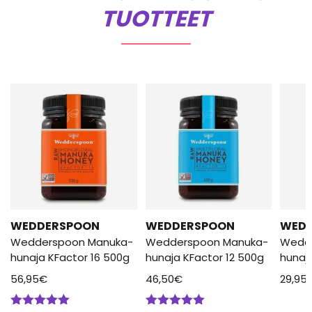
TUOTTEET
WEDDERSPOON
WEDDERSPOON
WED
Wedderspoon Manuka-
Wedderspoon Manuka-
Wedd
hunaja KFactor 16 500g
hunaja KFactor 12 500g
hunaj
56,95
€
46,50
€
29,95