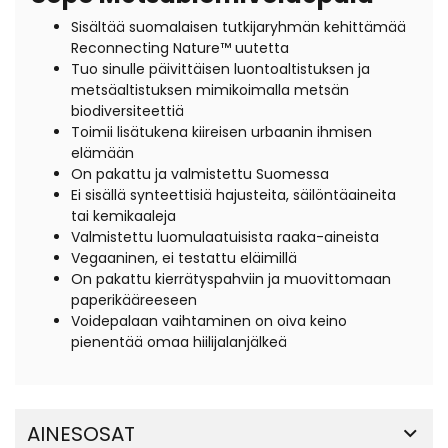
Sisältää suomalaisen tutkijaryhmän kehittämää
Reconnecting Nature™ uutetta
Tuo sinulle päivittäisen luontoaltistuksen ja
metsäaltistuksen mimikoimalla metsän
biodiversiteettiä
Toimii lisätukena kiireisen urbaanin ihmisen
elämään
On pakattu ja valmistettu Suomessa
Ei sisällä synteettisiä hajusteita, säilöntäaineita
tai kemikaaleja
Valmistettu luomulaatuisista raaka-aineista
Vegaaninen, ei testattu eläimillä
On pakattu kierrätyspahviin ja muovittomaan
paperikääreeseen
Voidepalaan vaihtaminen on oiva keino
pienentää omaa hiilijalanjälkeä
AINESOSAT