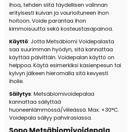
ihoa,
tehden siitä täydellisen valinnan
erityisesti
kuivan ja vaurioituneen ihon
hoitoon. Voide parantaa ihon
kimmoisuutta sekä kosteustasapainoa.
Käyttö
: Jotta Metsäbiomi Voidepalasta
saa suurimman hyödyn, sitä kannattaa
käyttää päivittäin. Voidepalan käyttö on
helppoa. Käytä esimerkiksi käsienpesun tai
kylvyn jälkeen hieromalla sitä kevyesti
iholle.
Säilytys
: Metsäbiomivoidepalaa
kannattaa säilyttää
huoneenlämmössä/viileässä. Max. +30°C.
Voidepala säilyy pahvirasiassa.
Sopo Metsäbiomivoidepala