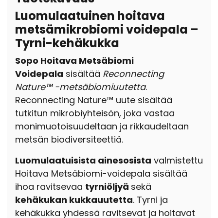
Luomulaatuinen hoitava
metsämikrobiomi voidepala –
Tyrni-kehäkukka
Sopo Hoitava Metsäbiomi
Voidepala
sisältää
Reconnecting
Nature™ -metsäbiomiuutetta
.
Reconnecting Nature™ uute sisältää
tutkitun mikrobiyhteisön, joka vastaa
monimuotoisuudeltaan ja rikkaudeltaan
metsän biodiversiteettiä.
Luomulaatuisista ainesosista
valmistettu
Hoitava Metsäbiomi-voidepala sisältää
ihoa ravitsevaa
tyrniöljyä
sekä
kehäkukan kukkauutetta
.
Tyrni ja
kehäkukka yhdessä ravitsevat ja hoitavat