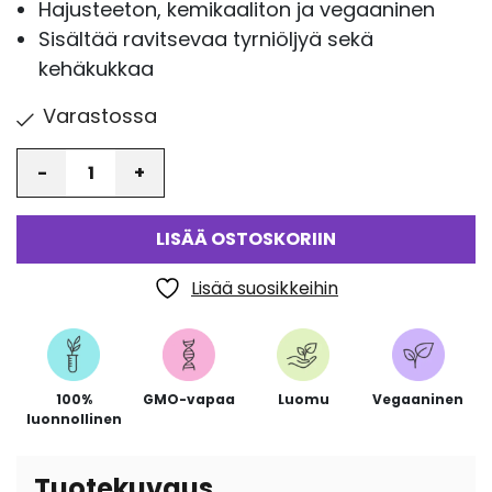
Hajusteeton, kemikaaliton ja vegaaninen
Sisältää ravitsevaa tyrniöljyä sekä
kehäkukkaa
Varastossa
Määrä
LISÄÄ OSTOSKORIIN
Lisää suosikkeihin
100%
GMO-vapaa
Luomu
Vegaaninen
luonnollinen
Tuotekuvaus