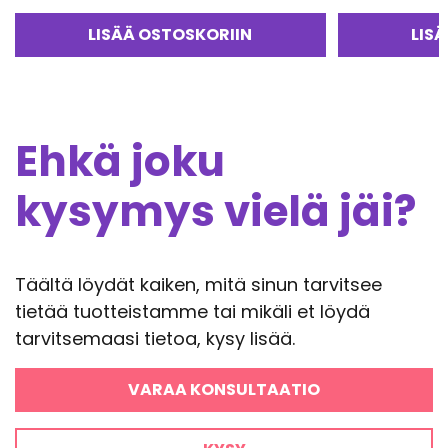
Arvostelu
tuotteesta:
LISÄÄ OSTOSKORIIN
LIS
5.00
/ 5
Ehkä joku
kysymys vielä jäi?
Täältä löydät kaiken, mitä sinun tarvitsee
tietää tuotteistamme tai mikäli et löydä
tarvitsemaasi tietoa, kysy lisää.
VARAA KONSULTAATIO