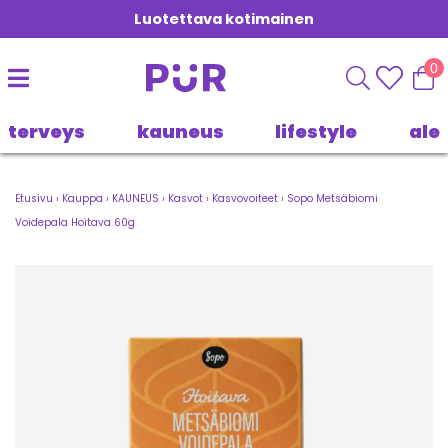
Luotettava kotimainen
0
terveys
kauneus
lifestyle
ale
Etusivu
›
Kauppa
›
KAUNEUS
›
Kasvot
›
Kasvovoiteet
›
Sopo Metsäbiomi
Voidepala Hoitava 60g