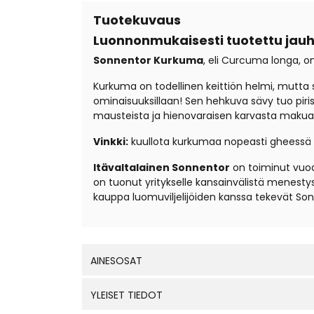
Tuotekuvaus
Luonnonmukaisesti tuotettu jau
Sonnentor Kurkuma
, eli Curcuma longa, on
Kurkuma on todellinen keittiön helmi, mutta 
ominaisuuksillaan! Sen hehkuva sävy tuo piris
mausteista ja hienovaraisen karvasta makua
Vinkki:
kuullota kurkumaa nopeasti gheessä ta
Itävaltalainen Sonnentor
on toiminut vuode
on tuonut yritykselle kansainvälistä menesty
kauppa luomuviljelijöiden kanssa tekevät Sonne
AINESOSAT
YLEISET TIEDOT