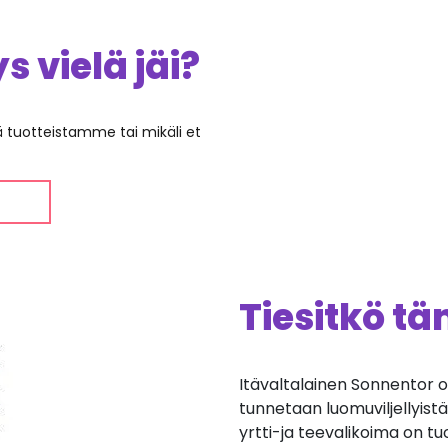
 vielä jäi?
ää tuotteistamme tai mikäli et
Tiesitkö t
Itävaltalainen Sonnentor o
tunnetaan luomuviljellyistä
yrtti-ja teevalikoima on tu