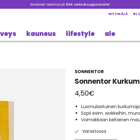
Ilmainen toimitus yli 89€ verkkokauppaostoille!
MYYMÄLÄ
BL
rveys
kauneus
lifestyle
ale
SONNENTOR
Sonnentor Kurkum
4,50
€
Luomulaatuinen kurkumaj
Sopii esim. wokkeihin, munak
Voimakkaan keltainen maus
Varastossa