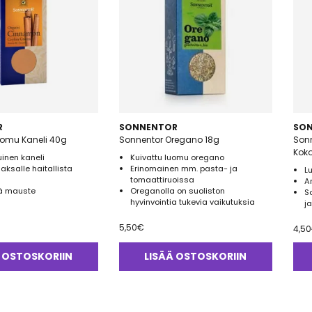
R
SONNENTOR
SO
uomu Kaneli 40g
Sonnentor Oregano 18g
Sonn
Kok
inen kaneli
Kuivattu luomu oregano
maksalle haitallista
Erinomainen mm. pasta- ja
L
tomaattiruoissa
A
ä mauste
Oreganolla on suoliston
S
hyvinvointia tukevia vaikutuksia
j
5,50
€
4,50
 OSTOSKORIIN
LISÄÄ OSTOSKORIIN