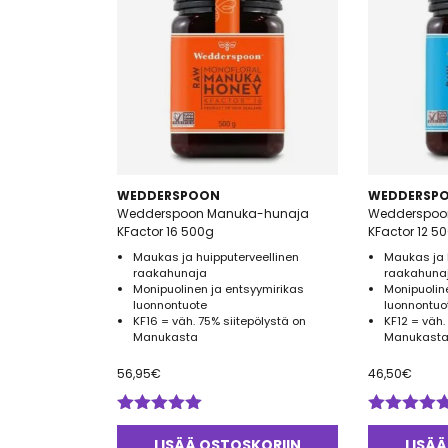
WEDDERSPOON
WEDDERSP
Wedderspoon Manuka-hunaja
Wedderspoo
KFactor 16 500g
KFactor 12 5
Maukas ja huipputerveellinen
Maukas ja 
raakahunaja
raakahuna
Monipuolinen ja entsyymirikas
Monipuolin
luonnontuote
luonnontuo
KF16 = väh. 75% siitepölystä on
KF12 = väh.
Manukasta
Manukasta
56,95
€
46,50
€
Arvostelu
Arvostelu
tuotteesta:
tuotteesta:
LISÄÄ OSTOSKORIIN
LISÄÄ