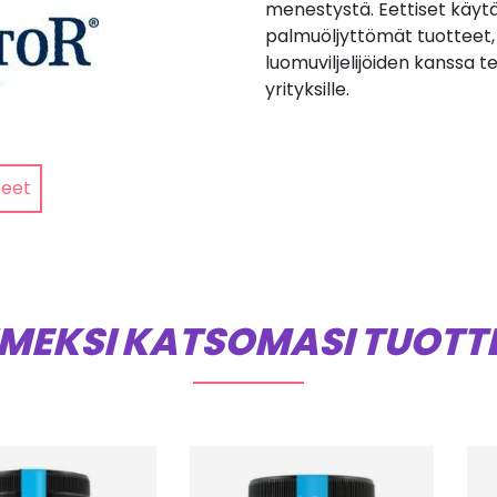
menestystä. Eettiset käyt
palmuöljyttömät tuotteet, 
luomuviljelijöiden kanssa t
yrityksille.
teet
IMEKSI KATSOMASI TUOTT