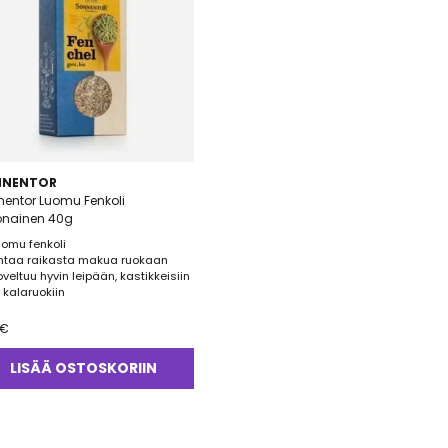
NNENTOR
entor Luomu Fenkoli
onainen 40g
uomu fenkoli
ntaa raikasta makua ruokaan
oveltuu hyvin leipään, kastikkeisiin
a kalaruokiin
€
LISÄÄ OSTOSKORIIN