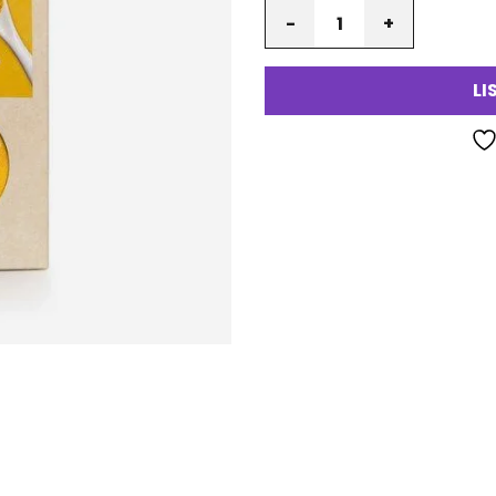
Määrä
LI