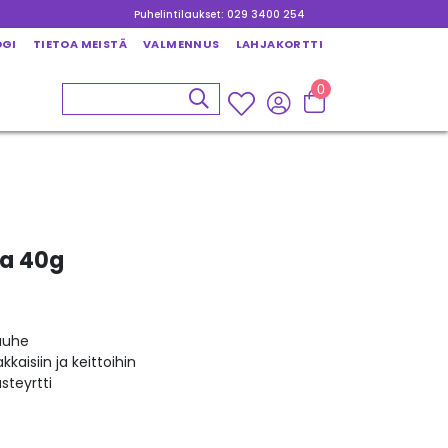
Puhelintilaukset: 029 3400 254
OGI
TIETOA MEISTÄ
VALMENNUS
LAHJAKORTTI
0
a 40g
auhe
kaisiin ja keittoihin
teyrtti