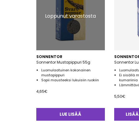
Loppunut varastosta
SONNENTOR
SONNENTO
Sonnentor Mustapippuri 55g
Sonnentor L
Luomulaatuinen kokonainen
Luomulaatu
mustapippuri
Ei sisällä 
Sopii mausteeksi lukuisiin ruokiin
kumariinia
Lämmittäv
4,65
€
5,50
€
LUE LISÄÄ
LISÄÄ