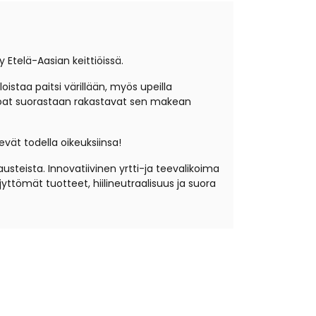
 Etelä-Aasian keittiöissä.
staa paitsi värillään, myös upeilla
toruoat suorastaan rakastavat sen makean
vät todella oikeuksiinsa!
usteista. Innovatiivinen yrtti-ja teevalikoima
ttömät tuotteet, hiilineutraalisuus ja suora