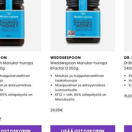
OON
WEDDERSPOON
DR.
n Manuka-hunaja
Wedderspoon Manuka-hunaja
Dr.B
00g
KFactor 12 250g
240
huipputerveellinen
Maukas ja huipputerveellinen
E
ja
raakahunaja
H
en ja entsyymirikas
Monipuolinen ja entsyymirikas
Er
te
luonnontuote
 65% siitepölystä on
KF12 = väh. 65% siitepölystä on
15,9
.
Manukasta.
29,95
€
 OSTOSKORIIN
LISÄÄ OSTOSKORIIN