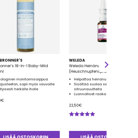
 BRONNER'S
WELEDA
ronner’s 18-In-1 Baby-Mild
Weleda Heinänuhaspray
ml
(Heuschnupfenspray) 20ml
kologinen monitoimisaippua
Helpottaa heinänuhan oireita
ajusteeton, sopii myös vauvoille
Sisältää suolaa sekä kvitteni- ja
ityisesti herkälle iholle
sitruunauutteita
Luonnolliset raaka-aineet
0
€
22,50
€
Arvostelu
tuotteesta:
5.00
/ 5
LISÄÄ OSTOSKORIIN
LISÄÄ OSTOSKORIIN