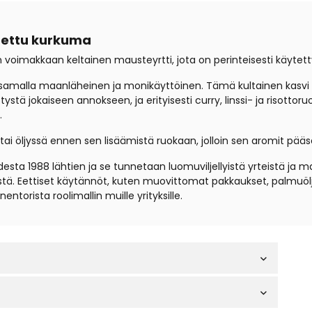
hettu kurkuma
 voimakkaan keltainen mausteyrtti, jota on perinteisesti käytetty
samalla maanläheinen ja monikäyttöinen. Tämä kultainen kasvi loi
tystä jokaiseen annokseen, ja erityisesti curry, linssi- ja risot
.
i öljyssä ennen sen lisäämistä ruokaan, jolloin sen aromit pääse
sta 1988 lähtien ja se tunnetaan luomuviljellyistä yrteistä ja ma
stä. Eettiset käytännöt, kuten muovittomat pakkaukset, palmuöljy
ntorista roolimallin muille yrityksille.