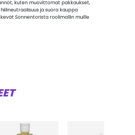
ännöt, kuten muovittomat pakkaukset,
hiilineutraalisuus ja suora kauppa
ekevät Sonnentorista roolimallin muille
EET