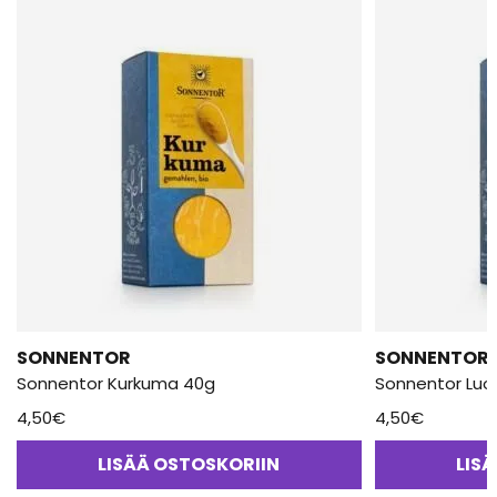
SONNENTOR
SONNENTOR
Sonnentor Kurkuma 40g
Sonnentor Luo
4,50
€
4,50
€
LISÄÄ OSTOSKORIIN
LIS