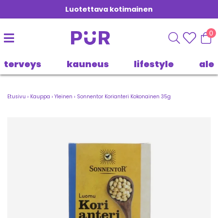
Luotettava kotimainen
0
terveys
kauneus
lifestyle
ale
Etusivu
›
Kauppa
›
Yleinen
›
Sonnentor Korianteri Kokonainen 35g