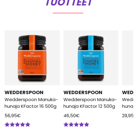
TUOTTEET
WEDDERSPOON
WEDDERSPOON
WED
Wedderspoon Manuka-
Wedderspoon Manuka-
Wedd
hunaja KFactor 16 500g
hunaja KFactor 12 500g
hunaj
56,95
€
46,50
€
29,95
Arvostelu
Arvostelu