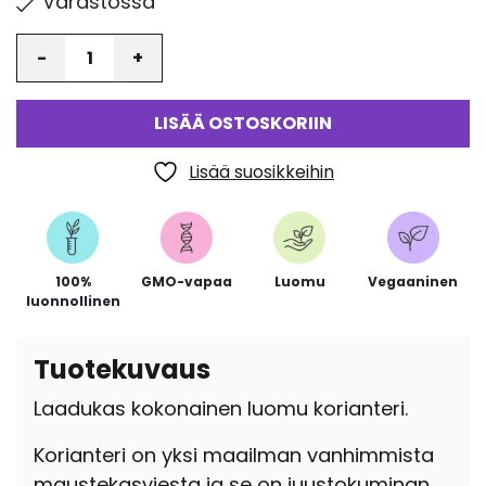
Varastossa
Määrä
LISÄÄ OSTOSKORIIN
Lisää suosikkeihin
100%
GMO-vapaa
Luomu
Vegaaninen
luonnollinen
Tuotekuvaus
Laadukas kokonainen luomu korianteri.
Korianteri on yksi maailman vanhimmista
maustekasviesta ja se on juustokuminan