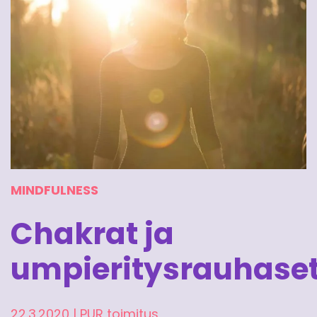
MINDFULNESS
Chakrat ja
umpieritysrauhase
22.3.2020
|
PUR toimitus