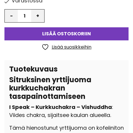
Varastossa
Määrä
LISÄÄ OSTOSKORIIN
Lisää suosikkeihin
Tuotekuvaus
Sitruksinen yrttijuoma
kurkkuchakran
tasapainottamiseen
I Speak – Kurkkuchakra – Vishuddha
:
Viides chakra, sijaitsee kaulan alueella.
Tämä hienostunut yrttijuoma on kofeiiniton