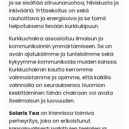
ja se sisältää sitruunaruohoa, hibiskusta ja
inkivääriä. Yrttisekoitus on sekä
rauhoittava ja energisoiva ja se toimii
helpotuksena lievään kurkkukipuun.
Kurkkuchakra assosioituu ilmaisun ja
kommunikoinnin ymmärtämiseen. Se on
avain ajatuksiimme ja tunteisiimme sekä
kykyymme kommunikoida muiden kanssa.
Kurkkuchakran kautta kerromme
valinnoistamme ja opimme, että kaikilla
valinnoilla on seurauksensa. Huomion
keskittäminen tähän chakraan voi avata
itseilmaisun ja luovuuden.
Solaris Tea
on Irlannissa toimiva
perheyritys, joka on erikoistunut
kansainvälisesti palkittujen teelajien ja