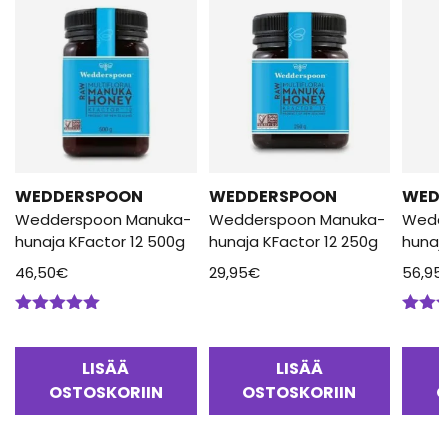
WEDDERSPOON
WEDDERSPOON
WED
Wedderspoon Manuka-
Wedderspoon Manuka-
Wedd
hunaja KFactor 12 500g
hunaja KFactor 12 250g
hunaj
46,50
€
29,95
€
56,95
Arvostelu
Arvos
tuotteesta:
tuotte
5.00
/ 5
5.00
/
LISÄÄ
LISÄÄ
OSTOSKORIIN
OSTOSKORIIN
O