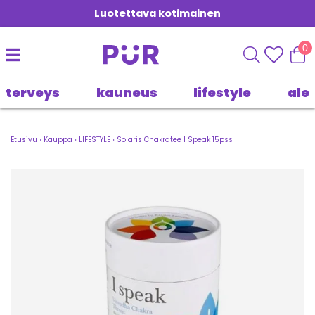
Luotettava kotimainen
0
terveys
kauneus
lifestyle
ale
Etusivu
›
Kauppa
›
LIFESTYLE
›
Solaris Chakratee I Speak 15pss