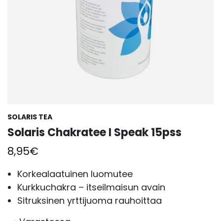
SOLARIS TEA
Solaris Chakratee I Speak 15pss
8,95
€
Korkealaatuinen luomutee
Kurkkuchakra – itseilmaisun avain
Sitruksinen yrttijuoma rauhoittaa