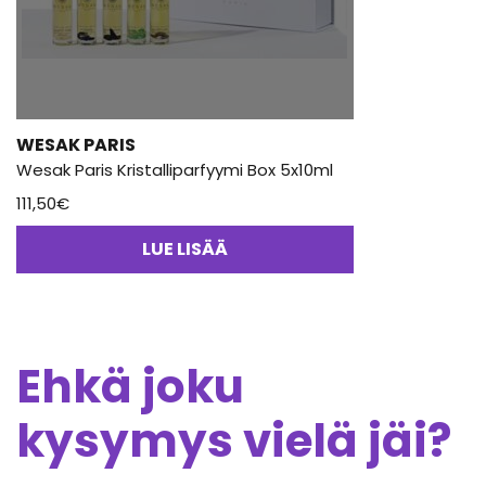
WESAK PARIS
Wesak Paris Kristalliparfyymi Box 5x10ml
111,50
€
LUE LISÄÄ
Ehkä joku
kysymys vielä jäi?