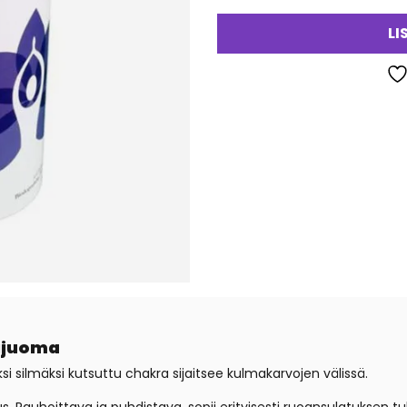
LI
tijuoma
i silmäksi kutsuttu chakra sijaitsee kulmakarvojen välissä.