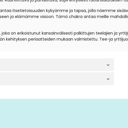
us. Rauhoittava ja puhdistava, sopii erityisesti ruoansulatuksen t
taa itsetietoisuuden kykyämme ja tapaa, jolla näemme sisäise
kseen ja elämämme visioon. Tämä chakra antaa meille mahdollisuud
 joka on erikoistunut kansainvälisesti palkittujen teelajien ja yr
ävän kehityksen periaatteiden mukaan valmistettu. Tee-ja yrttijuo