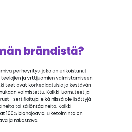
ämän brändistä?
oimiva perheyritys, joka on erikoistunut
n teelajien ja yrttijuomien valmistamiseen.
kki teet ovat korkealaatuisia ja kestävän
ukaan valmistettu. Kaikki luomuteet ja
t –sertifioituja, eikä niissä ole lisättyjä
ineita tai säilöntäaineita. Kaikki
at 100% biohajoavia. Liiketoiminta on
ava ja rakastava.