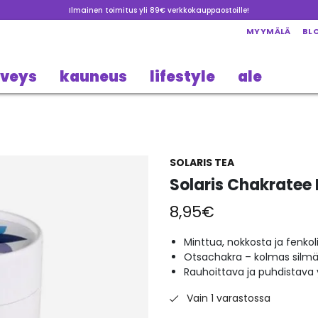
Ilmainen toimitus yli 89€ verkkokauppaostoille!
MYYMÄLÄ
BL
rveys
kauneus
lifestyle
ale
SOLARIS TEA
Solaris Chakratee I
8,95
€
Minttua, nokkosta ja fenkol
Otsachakra – kolmas silm
Rauhoittava ja puhdistava 
Vain 1 varastossa