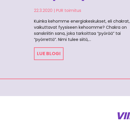
22.3.2020
|
PUR toimitus
Kuinka kehomme energiakeskukset, eli chakrat,
vaikuttavat fyysiseen kehoomme? Chakra on
sanskriitin sana, joka tarkoittaa “pyörää” tai
“pyörrettä”. Nimi tulee siitä,…
LUE BLOGI
VI