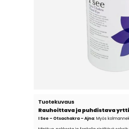
Tuotekuvaus
Rauhoittava ja puhdistava yrt
I See – Otsachakra – Ajna
: Myös kolmanneks