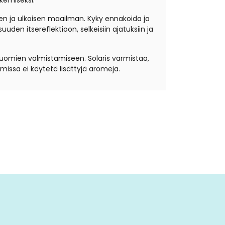
ukemiseksi.
n ja ulkoisen maailman. Kyky ennakoida ja
en itsereflektioon, selkeisiin ajatuksiin ja
ttijuomien valmistamiseen. Solaris varmistaa,
missa ei käytetä lisättyjä aromeja.