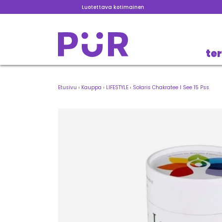
Luotettava kotimainen
te
Etusivu
›
Kauppa
›
LIFESTYLE
›
Solaris Chakratee I See 15 Pss