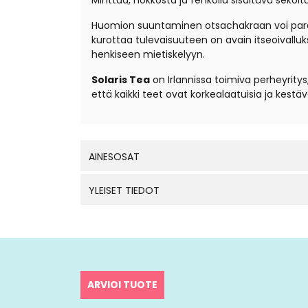
Minttua, nokkosta ja fenkolia sisältävä sekoit
Huomion suuntaminen otsachakraan voi paran
kurottaa tulevaisuuteen on avain itseoivallu
henkiseen mietiskelyyn.
Solaris Tea
on Irlannissa toimiva perheyritys,
että kaikki teet ovat korkealaatuisia ja kest
AINESOSAT
YLEISET TIEDOT
ARVIOI TUOTE