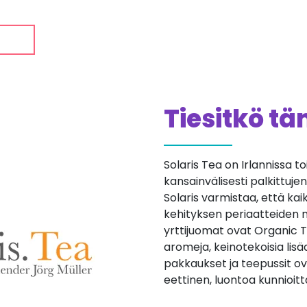
Tiesitkö t
Solaris Tea on Irlannissa t
kansainvälisesti palkittuje
Solaris varmistaa, että kai
kehityksen periaatteiden m
yrttijuomat ovat Organic Trus
aromeja, keinotekoisia lisäa
pakkaukset ja teepussit ov
eettinen, luontoa kunnioitt