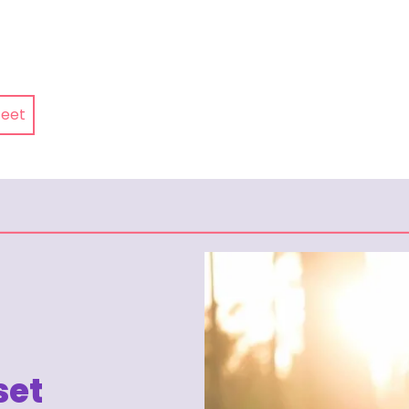
teet
set