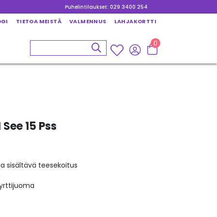
Puhelintilaukset: 029 3400 254
OGI
TIETOA MEISTÄ
VALMENNUS
LAHJAKORTTI
0
 See 15 Pss
ia sisältävä teesekoitus
ä
yrttijuoma