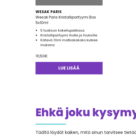
WESAK PARIS
Wesak Paris Kristalliparfyymi Box
5x10ml
5 tuoksun kokeilupakkaus
Kristalliparfyymi iholle ja hiuksille
Kätevä 10ml matkakakoko kulkee
mukana
111,50
€
LUE LISÄÄ
Ehkä joku kysymys
Täältä löydät kaiken, mitä sinun tarvitsee tiet