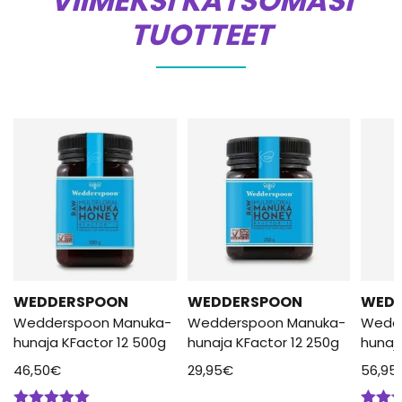
VIIMEKSI KATSOMASI
TUOTTEET
WEDDERSPOON
WEDDERSPOON
WED
Wedderspoon Manuka-
Wedderspoon Manuka-
Wedd
hunaja KFactor 12 500g
hunaja KFactor 12 250g
hunaj
46,50
€
29,95
€
56,95