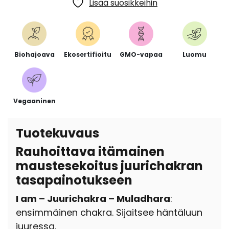
Lisää suosikkeihin
Biohajoava
Ekosertifioitu
GMO-vapaa
Luomu
Vegaaninen
Tuotekuvaus
Rauhoittava itämainen
maustesekoitus juurichakran
tasapainotukseen
I am – Juurichakra – Muladhara
:
ensimmäinen chakra. Sijaitsee häntäluun
juuressa.