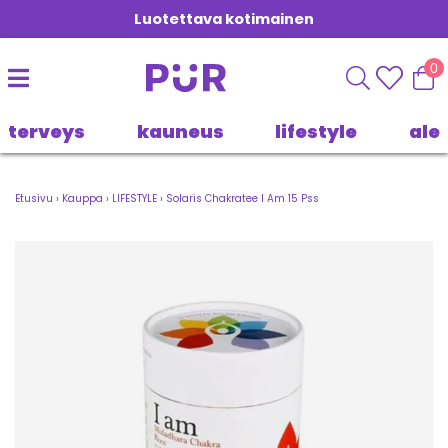
Luotettava kotimainen
0
terveys
kauneus
lifestyle
ale
Etusivu
›
Kauppa
›
LIFESTYLE
›
Solaris Chakratee I Am 15 Pss