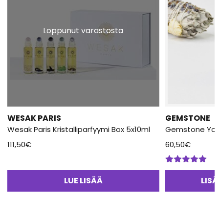
Loppunut varastosta
WESAK PARIS
GEMSTONE
Wesak Paris Kristalliparfyymi Box 5x10ml
Gemstone Yoni 
111,50
€
60,50
€
Arvostelu
tuotteesta:
LUE LISÄÄ
LIS
5.00
/ 5