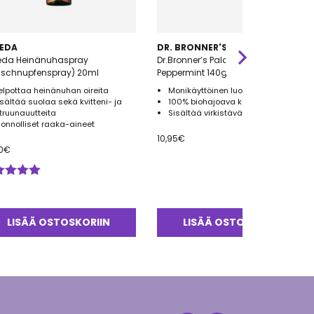
EDA
DR. BRONNER'S
eda Heinänuhaspray
Dr.Bronner’s Palasaippua
uschnupfenspray) 20ml
Peppermint 140g
elpottaa heinänuhan oireita
Monikäyttöinen luomu palasaippua
isältää suolaa sekä kvitteni- ja
100% biohajoava kääre
itruunauutteita
Sisältää virkistävää piparminttua
uonnolliset raaka-aineet
10,95
€
0
€
ostelu
tteesta:
0
/ 5
LISÄÄ OSTOSKORIIN
LISÄÄ OSTOSKORIIN