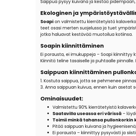
Saippua pysyy kuivana ja kestää pidempään, ku
Ekologinen ja ympäristöystäväll
Soapi
on valmistettu kierrätetyistä kalaverk
teet osasi merten suojelussa ja tuet ympäri
jotka haluavat kestävää muotoilua kotiinsa.
Soapin kiinnittäminen
Ei porausta, ei imukuppeja – Soapi kiinnittyy 
Kiinnitä teline tasaiselle ja puhtaalle pinnalle.
Saippuan kiinnittäminen pullonko
1. Kostuta saippua, jotta se pehmenee pinnas
3. Anna saippuan kuivua, ennen kuin asetat s
Ominaisuudet:
Valmistettu 90% kierrätetyistä kalaverk
Saatavilla useassa eri värissä
– löyd
Toimii minkä tahansa pullonkorkin
Pitää saippuan kuivana ja hygieenisenä,
Ei porausta – kiinnittyy pysyvästi ja siisti