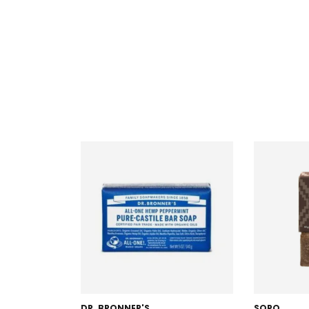
DR. BRONNER'S
SOPO