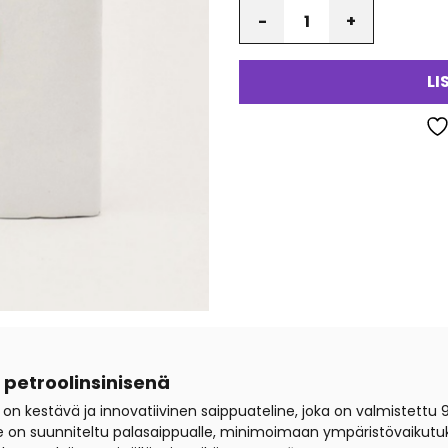
Määrä
va
LI
 petroolinsinisenä
on kestävä ja innovatiivinen saippuateline, joka on valmistettu 
e on suunniteltu palasaippualle, minimoimaan ympäristövaikutuk