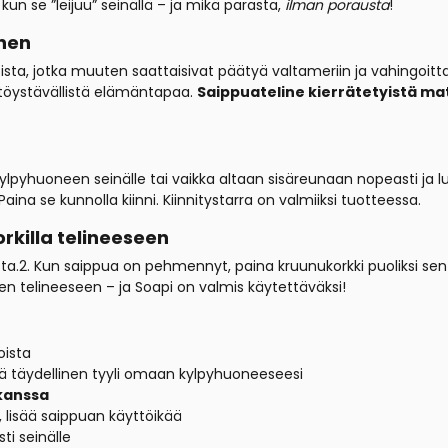
n se ”leijuu” seinällä – ja mikä parasta,
ilman porausta
!
inen
oista, jotka muuten saattaisivat päätyä valtameriin ja vahingoi
stöystävällistä elämäntapaa.
Saippuateline kierrätetyistä ma
kylpyhuoneen seinälle tai vaikka altaan sisäreunaan nopeasti ja luj
 Paina se kunnolla kiinni. Kiinnitystarra on valmiiksi tuotteessa.
rkilla telineeseen
ta.2. Kun saippua on pehmennyt, paina kruunukorkki puoliksi sen
en telineeseen – ja Soapi on valmis käytettäväksi!
oista
ä täydellinen tyyli omaan kylpyhuoneeseesi
 kanssa
 lisää saippuan käyttöikää
sti seinälle