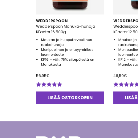
WEDDERSPOON
WEDDERSP
Wedderspoon Manuka-hunaja
Wedderspoo
KFactor 16 500g
KFactor 12 5
Maukas ja huipputerveellinen
Maukas ja 
raakahunaja
raakahuna
Monipuolinen ja entsyymirikas
Monipuolin
luonnontuote
luonnontuo
KF16 = väh. 75% siitepölystä on
KF12 = väh.
Manukasta
Manukasta
56,95
€
46,50
€
Arvostelu
Arvostelu
tuotteesta:
tuotteesta:
LISÄÄ OSTOSKORIIN
LISÄÄ
5.00
/ 5
5.00
/ 5