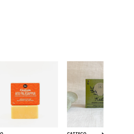
PO
CATTECO