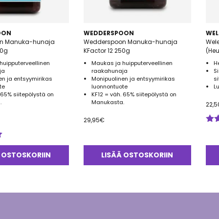
OON
WEDDERSPOON
WEL
n Manuka-hunaja
Wedderspoon Manuka-hunaja
Wel
00g
KFactor 12 250g
(He
huipputerveellinen
Maukas ja huipputerveellinen
H
ja
raakahunaja
S
en ja entsyymirikas
Monipuolinen ja entsyymirikas
s
te
luonnontuote
L
 65% siitepölystä on
KF12 = väh. 65% siitepölystä on
.
Manukasta.
22,5
29,95
€
Arv
tuo
5.0
 OSTOSKORIIN
LISÄÄ OSTOSKORIIN