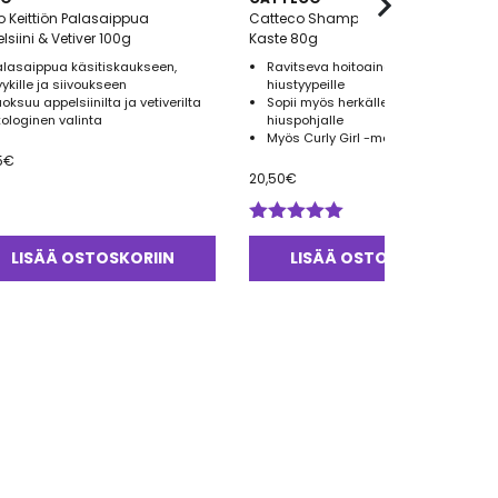
 Keittiön Palasaippua
Catteco Shampoo & Hoitoainepala
lsiini & Vetiver 100g
Kaste 80g
alasaippua käsitiskaukseen,
Ravitseva hoitoainepala kaikille
yykille ja siivoukseen
hiustyypeille
uoksuu appelsiinilta ja vetiverilta
Sopii myös herkälle ja kutisevalle
kologinen valinta
hiuspohjalle
Myös Curly Girl -metodiin soveltuva
5
€
20,50
€
Arvostelu
tuotteesta:
LISÄÄ OSTOSKORIIN
LISÄÄ OSTOSKORIIN
5.00
/ 5