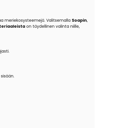
ttaa meriekosysteemejä. Valitsemalla
Soapin
,
teriaaleista
on täydellinen valinta niille,
asti.
 sisään.