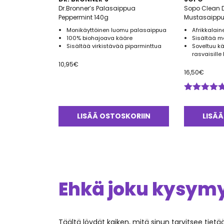
Dr.Bronner’s Palasaippua
Sopo Clean D
Peppermint 140g
Mustasaipp
Monikäyttöinen luomu palasaippua
Afrikkalai
100% biohajoava kääre
Sisältää m
Sisältää virkistävää piparminttua
Soveltuu kä
rasvaisille 
10,95
€
16,50
€
Arvostelu
tuotteesta:
5.00
/ 5
LISÄÄ OSTOSKORIIN
LISÄÄ
Ehkä joku kysymys
Täältä löydät kaiken, mitä sinun tarvitsee tiet