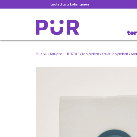
Luotettava kotimainen
te
Etusivu
›
Kauppa
›
LIFESTYLE
›
Lahjaideat
›
Kaikki lahjaideat
›
Soa