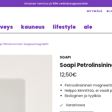
Ilmainen toimitus yli 89€ verkkokauppaostoille!
MYYMÄLÄ
BL
rveys
kauneus
lifestyle
ale
pi Petrolinsininen Saippuamagneetti
SOAPI
Soapi Petrolinsin
12,50
€
Petroolinsininen magneett
Helppo kiinnittää, ei vaadi
Ekologinen ja tyylikäs
Varastossa