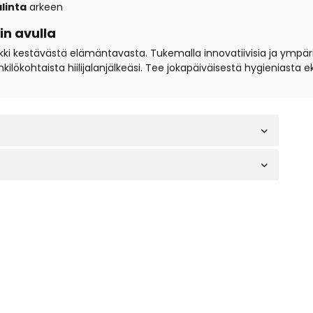
linta
arkeen
in avulla
kki kestävästä elämäntavasta. Tukemalla innovatiivisia ja ympäris
ökohtaista hiilijalanjälkeäsi. Tee jokapäiväisestä hygieniasta 