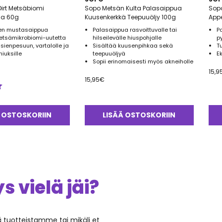
irt Metsäbiomi
Sopo Metsän Kulta Palasaippua
Sopo
ua 60g
Kuusenkerkkä Teepuuöljy 100g
Appe
nen mustasaippua
Palasaippua rasvoittuvalle tai
P
etsämikrobiomi-uutetta
hilseilevälle hiuspohjalle
p
sienpesuun, vartalolle ja
Sisältää kuusenpihkaa sekä
T
hiuksille
teepuuöljyä
E
Sopii erinomaisesti myös akneiholle
15,9
15,95
€
 OSTOSKORIIN
LISÄÄ OSTOSKORIIN
 vielä jäi?
ää tuotteistamme tai mikäli et