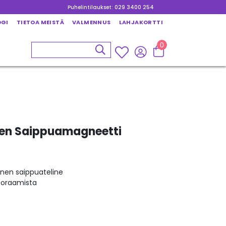
Puhelintilaukset: 029 3400 254
OGI
TIETOA MEISTÄ
VALMENNUS
LAHJAKORTTI
0
inen Saippuamagneetti
inen saippuateline
 poraamista