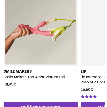
SMILE MAKERS
LIP
Smile Makers The Artist Vibraattori
Lip Intimate O
Prebiotic+Postb
131,95
€
25,50
€
Arvostelu
tuotteesta: