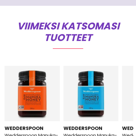
VIIMEKSI KATSOMASI
TUOTTEET
WEDDERSPOON
WEDDERSPOON
WED
Wedderspoon Manuka-
Wedderspoon Manuka-
Wedd