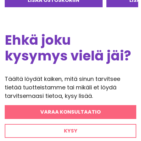
LISÄÄ OSTOSKORIIN
LIS
4.00
/ 5
Ehkä joku
kysymys vielä jäi?
Täältä löydät kaiken, mitä sinun tarvitsee
tietää tuotteistamme tai mikäli et löydä
tarvitsemaasi tietoa, kysy lisää.
VARAA KONSULTAATIO
KYSY