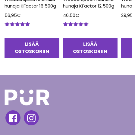
hunaja KFactor 16 500g
hunaja KFactor 12 500g
hunaj
56,95
€
46,50
€
29,95
Arvostelu
Arvostelu
tuotteesta:
tuotteesta:
5.00
/ 5
5.00
/ 5
LISÄÄ
LISÄÄ
OSTOSKORIIN
OSTOSKORIIN
O