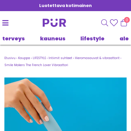
Luotettava kotimainen
0
terveys
kauneus
lifestyle
ale
Etusivu
›
Kauppa
›
LIFESTYLE
›
Intiimit suhteet
›
Hieromasauvat & vibraattorit
›
Smile Makers The French Lover Vibraattori