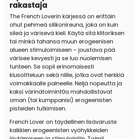
rakastaja
The French Loverin kärjessä on erittäin
ohut pehmeä silikonireuna, joka on kuin
sileä ja värisevä kieli. Käytä sitä klitoriksen
tai minkä tahansa muun erogeenisen
alueen stimuloimiseen – joustava pää
värisee kevyesti ja se luo nuolemisen
tunteen. Se sopii erinomaisesti
kiusoitteluun sekä niille, jotka ovat herkkiä
voimakkaalle paineelle. Neljä nopeutta ja
kaksi värinätoimint0a mahdollistavat
oman (tai kumppanisi) erogeenisten
pisteiden tutkimisen.
French Lover on täydellinen lisävaruste
kaikkien erogeenisten vyöhykkeiden
löytämiseen ja stimulointiin. Toimii