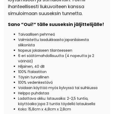
ihanteellisesti liukuvoiteen kanssa
simuloimaan suuseksin tunnetta.
Sano ”Oui!” tälle suuseksin jäljittelijälle!
Taivaallisen pehmeä
Valmistettu laadukkaasta japanilaisesta
silikonista
Nopeus jokaiseen tilanteeseen
6 eri säätömahdollisuutta (4 nopeutta ja 2
värinää)
Hiljainen, 40 dB
100% ftalaatiton
Täysin turvallinen
100% vedenkestävä
Voidaan käyttää myös kylvyssä tai suihkussa
Helppo puhdistaa
Ladattava akku: latausaika: 2-2,5 tuntia,
käyttöaika jopa 3 tuntia täydellä latauksella
Koko: 15,8cm x 4,8cm x 2,8cm