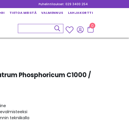
Puhelintilaukset: 029 3400 254
OGI
TIETOA MEISTÄ
VALMENNUS
LAHJAKORTTI
0
trum Phosphoricum C1000 /
ine
kevalmisteeksi
nin tekniikalla