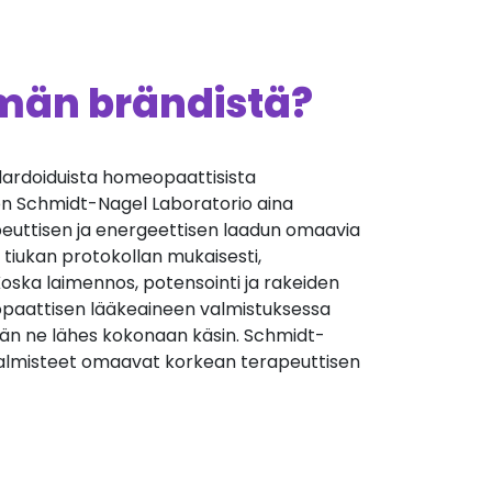
ämän brändistä?
andardoiduista homeopaattisista
 on Schmidt-Nagel Laboratorio aina
euttisen ja energeettisen laadun omaavia
 tiukan protokollan mukaisesti,
oska laimennos, potensointi ja rakeiden
aattisen lääkeaineen valmistuksessa
än ne lähes kokonaan käsin. Schmidt-
almisteet omaavat korkean terapeuttisen