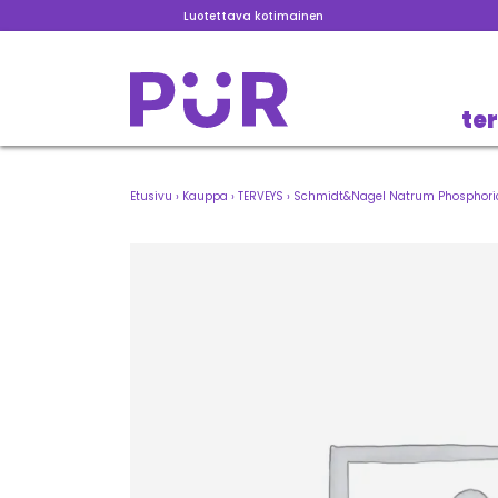
Luotettava kotimainen
te
Etusivu
›
Kauppa
›
TERVEYS
›
Schmidt&Nagel Natrum Phosphoric