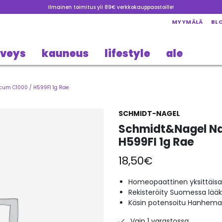
Ilmainen toimitus yli 89€ verkkokauppaostoille!
MYYMÄLÄ
BL
rveys
kauneus
lifestyle
ale
um C1000 / H599FI 1g Rae
SCHMIDT-NAGEL
Schmidt&Nagel Na
H599FI 1g Rae
18,50
€
Homeopaattinen yksittäisa
Rekisteröity Suomessa lää
Käsin potensoitu Hanheman
Vain 1 varastossa