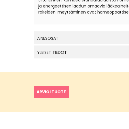
Siitä lähtien, kun idea standardoiduista hom
ja energeettisen laadun omaavia lääkeaineita
rakeiden imeyttäminen ovat homeopaattisen
AINESOSAT
YLEISET TIEDOT
ARVIOI TUOTE