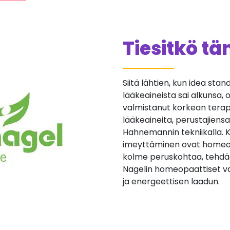
Tiesitkö t
Siitä lähtien, kun idea st
lääkeaineista sai alkunsa,
valmistanut korkean terap
lääkeaineita, perustajiensa
Hahnemannin tekniikalla. K
imeyttäminen ovat homeop
kolme peruskohtaa, tehdä
Nagelin homeopaattiset v
ja energeettisen laadun.