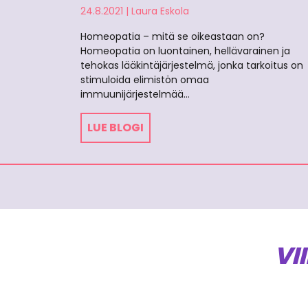
24.8.2021
|
Laura Eskola
Homeopatia – mitä se oikeastaan on?
Homeopatia on luontainen, hellävarainen ja
tehokas lääkintäjärjestelmä, jonka tarkoitus on
stimuloida elimistön omaa
immuunijärjestelmää…
LUE BLOGI
VI