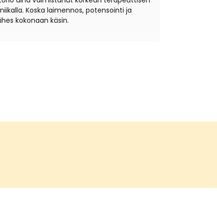
torio aina valmistanut korkean terapeuttisen
ikalla. Koska laimennos, potensointi ja
hes kokonaan käsin.