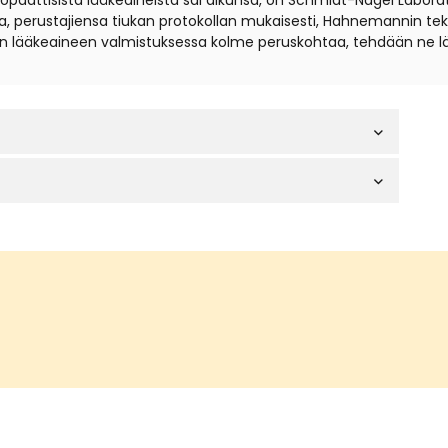
eopaattisista lääkeaineista sai alkunsa, on Schmidt-Nagel Labora
, perustajiensa tiukan protokollan mukaisesti, Hahnemannin tekni
 lääkeaineen valmistuksessa kolme peruskohtaa, tehdään ne lä