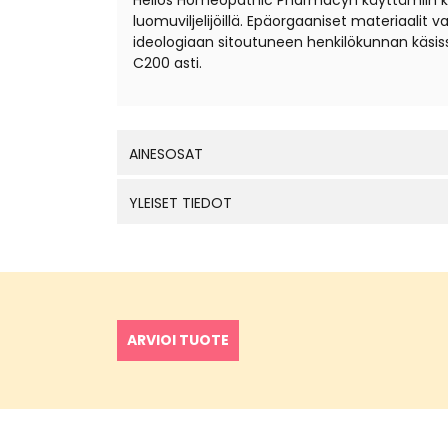
Helios Homeopathic Pharmacyn käyttämiin kantal
luomuviljelijöillä. Epäorgaaniset materiaali
ideologiaan sitoutuneen henkilökunnan käsis
C200 asti.
AINESOSAT
YLEISET TIEDOT
ARVIOI TUOTE