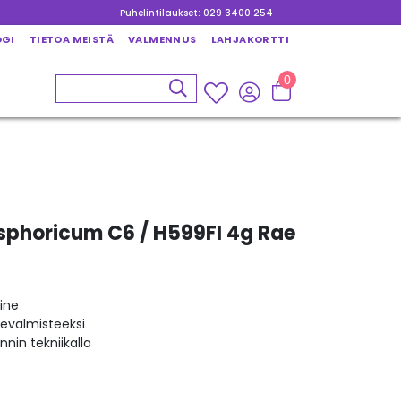
Puhelintilaukset: 029 3400 254
OGI
TIETOA MEISTÄ
VALMENNUS
LAHJAKORTTI
0
sphoricum C6 / H599FI 4g Rae
ine
kevalmisteeksi
nin tekniikalla