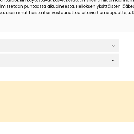
iuoksiin käytettävät kasvit kerätään villeinä niiden luonnollisil
t valmistetaan puhtaasta alkuaineesta. Helioksen yksittäisten lä
sä, useimmat heistä itse vastaanottoa pitäviä homeopaatteja. 