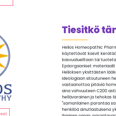
Tiesitkö t
Helios Homeopathic Pharma
käytettävät kasvit kerätään 
kasvualueiltaan tai tuotetaan
Epäorgaaniset materiaalit
Helioksen yksittäisten lä
ideologiaan sitoutuneen he
vastaanottoa pitäviä home
aina vahvuuteen C200 asti
hellävarainen ja tehokas lä
"samanlainen parantaa sa
henkilöä ainutlaatuisena yk
teet
ihmisen omaa, parantavaa