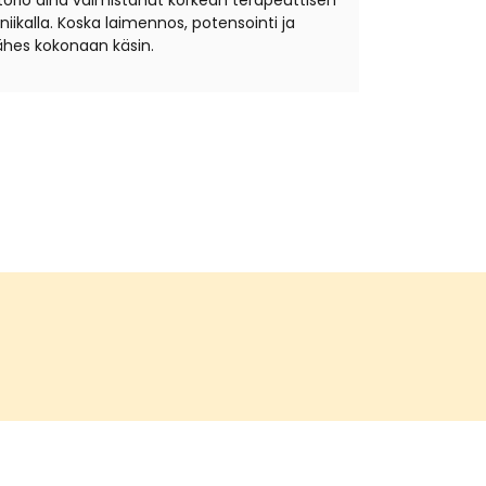
torio aina valmistanut korkean terapeuttisen
ikalla. Koska laimennos, potensointi ja
hes kokonaan käsin.