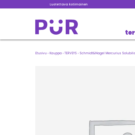
Luotettava kotimainen
te
Etusivu
›
Kauppa
›
TERVEYS
›
Schmidt&Nagel Mercurius Solubilis