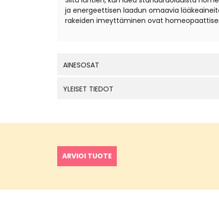
Siitä lähtien, kun idea standardoiduista hom
ja energeettisen laadun omaavia lääkeaineita
rakeiden imeyttäminen ovat homeopaattisen
AINESOSAT
YLEISET TIEDOT
ARVIOI TUOTE