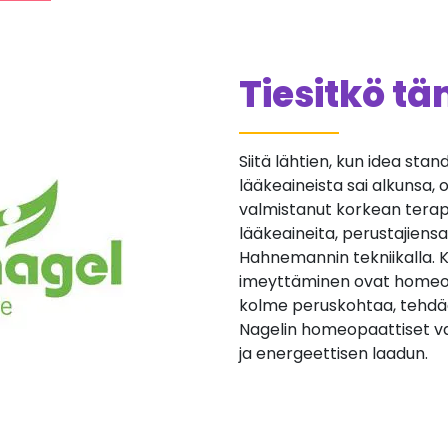
Tiesitkö t
Siitä lähtien, kun idea st
lääkeaineista sai alkunsa,
valmistanut korkean terap
lääkeaineita, perustajiensa
Hahnemannin tekniikalla. K
imeyttäminen ovat homeop
kolme peruskohtaa, tehdä
Nagelin homeopaattiset v
ja energeettisen laadun.