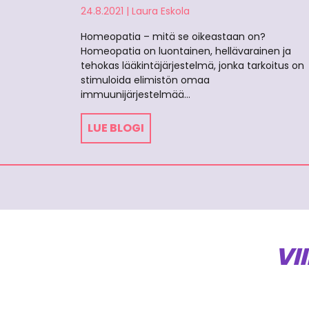
24.8.2021
|
Laura Eskola
Homeopatia – mitä se oikeastaan on?
Homeopatia on luontainen, hellävarainen ja
tehokas lääkintäjärjestelmä, jonka tarkoitus on
stimuloida elimistön omaa
immuunijärjestelmää…
LUE BLOGI
VI