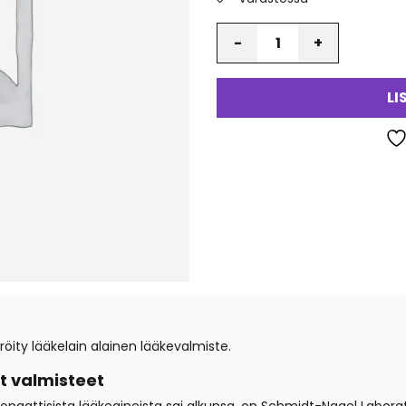
Määrä
LI
öity lääkelain alainen lääkevalmiste.
 valmisteet