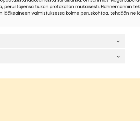
eopaattisista lääkeaineista sai alkunsa, on Schmidt-Nagel Labora
, perustajiensa tiukan protokollan mukaisesti, Hahnemannin tekni
 lääkeaineen valmistuksessa kolme peruskohtaa, tehdään ne lä