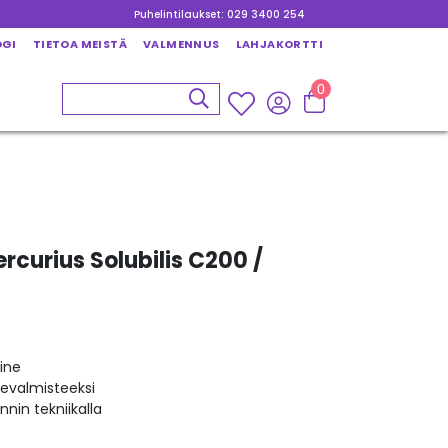
Puhelintilaukset: 029 3400 254
OGI
TIETOA MEISTÄ
VALMENNUS
LAHJAKORTTI
0
curius Solubilis C200 /
ine
kevalmisteeksi
nin tekniikalla