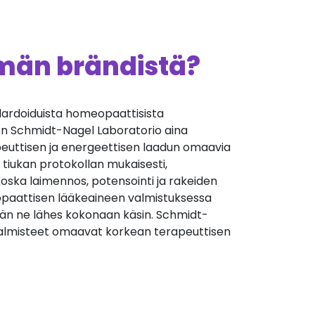
ämän brändistä?
andardoiduista homeopaattisista
 on Schmidt-Nagel Laboratorio aina
euttisen ja energeettisen laadun omaavia
 tiukan protokollan mukaisesti,
oska laimennos, potensointi ja rakeiden
aattisen lääkeaineen valmistuksessa
än ne lähes kokonaan käsin. Schmidt-
almisteet omaavat korkean terapeuttisen