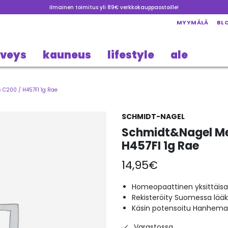
Ilmainen toimitus yli 89€ verkkokauppaostoille!
MYYMÄLÄ
BL
rveys
kauneus
lifestyle
ale
 C200 / H457FI 1g Rae
SCHMIDT-NAGEL
Schmidt&Nagel Mer
H457FI 1g Rae
14,95
€
Homeopaattinen yksittäisa
Rekisteröity Suomessa lää
Käsin potensoitu Hanheman
Varastossa