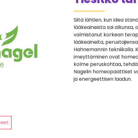
Siitä lähtien, kun idea st
lääkeaineista sai alkunsa,
valmistanut korkean terap
lääkeaineita, perustajiensa
Hahnemannin tekniikalla. K
imeyttäminen ovat homeop
kolme peruskohtaa, tehdä
Nagelin homeopaattiset v
ja energeettisen laadun.
teet