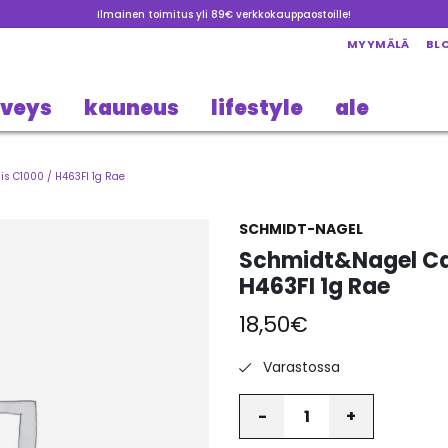
Ilmainen toimitus yli 89€ verkkokauppaostoille!
MYYMÄLÄ
BL
rveys
kauneus
lifestyle
ale
is C1000 / H463FI 1g Rae
SCHMIDT-NAGEL
Schmidt&Nagel Cal
H463FI 1g Rae
18,50
€
Varastossa
Määrä