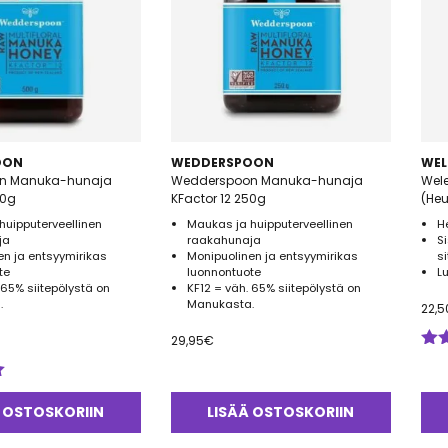
OON
WEDDERSPOON
WEL
n Manuka-hunaja
Wedderspoon Manuka-hunaja
Wel
00g
KFactor 12 250g
(He
huipputerveellinen
Maukas ja huipputerveellinen
H
ja
raakahunaja
S
en ja entsyymirikas
Monipuolinen ja entsyymirikas
s
te
luonnontuote
L
 65% siitepölystä on
KF12 = väh. 65% siitepölystä on
.
Manukasta.
22,5
29,95
€
Arv
tuo
5.0
 OSTOSKORIIN
LISÄÄ OSTOSKORIIN