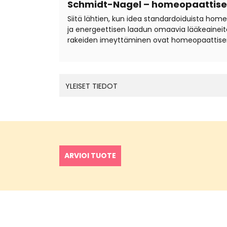
Schmidt-Nagel – homeopaattiset
Siitä lähtien, kun idea standardoiduista hom
ja energeettisen laadun omaavia lääkeaineita
rakeiden imeyttäminen ovat homeopaattisen
YLEISET TIEDOT
ARVIOI TUOTE