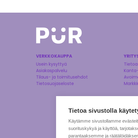
VERKKOKAUPPA
YRITY
Usein kysyttyä
Tietoa
Asiakaspalvelu
Kanta
Tilaus- ja toimitusehdot
Avoime
Tietosuojaseloste
Markki
Tietoa sivustolla käytet
Käytämme sivustollamme evästei
suorituskykyä ja käyttöä, tarjot
parantaaksemme ja räätälöidäksem