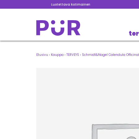
Luotettava kotimainen
te
Etusivu
›
Kauppa
›
TERVEYS
›
Schmidt&Nagel Calendula Officinal