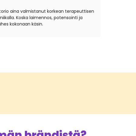
torio aina valmistanut korkean terapeuttisen
ikalla. Koska laimennos, potensointi ja
hes kokonaan käsin.
ämän brändistä?