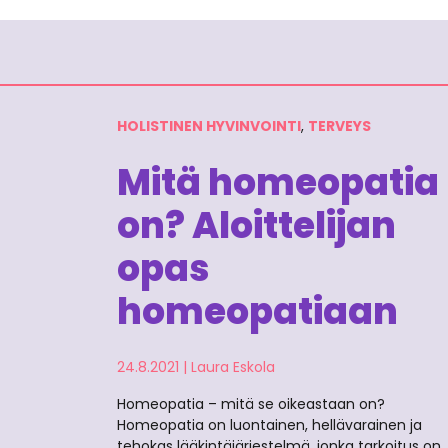
HOLISTINEN HYVINVOINTI
,
TERVEYS
Mitä homeopatia
on? Aloittelijan
opas
homeopatiaan
24.8.2021
|
Laura Eskola
Homeopatia – mitä se oikeastaan on?
Homeopatia on luontainen, hellävarainen ja
tehokas lääkintäjärjestelmä, jonka tarkoitus on