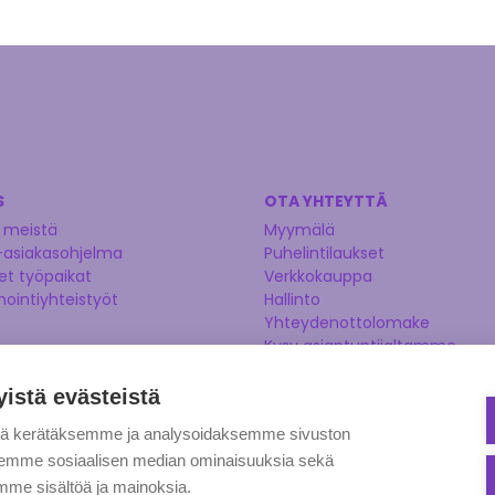
S
OTA YHTEYTTÄ
 meistä
Myymälä
-asiakasohjelma
Puhelintilaukset
t työpaikat
Verkkokauppa
nointiyhteistyöt
Hallinto
Yhteydenottolomake
Kysy asiantuntijaltamme
Ehdota tuotetta
yistä evästeistä
tä kerätäksemme ja analysoidaksemme sivuston
aksemme sosiaalisen median ominaisuuksia sekä
me sisältöä ja mainoksia.