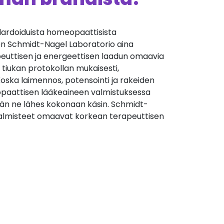
andardoiduista homeopaattisista
 on Schmidt-Nagel Laboratorio aina
euttisen ja energeettisen laadun omaavia
 tiukan protokollan mukaisesti,
oska laimennos, potensointi ja rakeiden
aattisen lääkeaineen valmistuksessa
än ne lähes kokonaan käsin. Schmidt-
almisteet omaavat korkean terapeuttisen