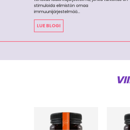
stimuloida elimistön omaa
immuunijärjestelmää…
LUE BLOGI
VI