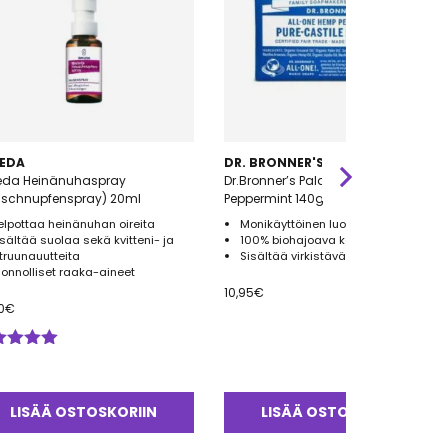
EDA
DR. BRONNER'S
eda Heinänuhaspray
Dr.Bronner’s Palasaippua
uschnupfenspray) 20ml
Peppermint 140g
elpottaa heinänuhan oireita
Monikäyttöinen luomu palasaippua
isältää suolaa sekä kvitteni- ja
100% biohajoava kääre
itruunauutteita
Sisältää virkistävää piparminttua
uonnolliset raaka-aineet
10,95
€
0
€
ostelu
tteesta:
0
/ 5
LISÄÄ OSTOSKORIIN
LISÄÄ OSTOSKORIIN