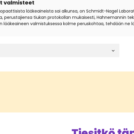
 valmisteet
eopaattisista lääkeaineista sai alkunsa, on Schmidt-Nagel Labora
, perustajiensa tiukan protokollan mukaisesti, Hahnemannin tekni
 lääkeaineen valmistuksessa kolme peruskohtaa, tehdään ne lä
Tiesitkö t