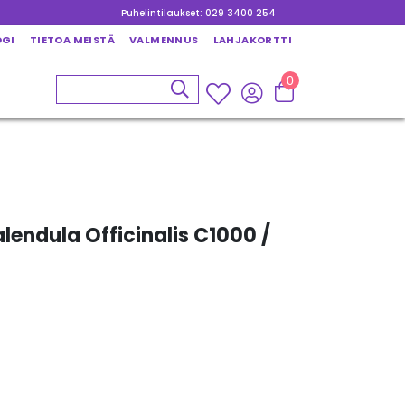
Puhelintilaukset: 029 3400 254
OGI
TIETOA MEISTÄ
VALMENNUS
LAHJAKORTTI
0
endula Officinalis C1000 /