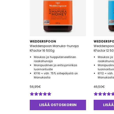
WEDDERSPOON
WEDDERSP
Wedderspoon Manuka-hunaja
Wedderspoo
KFactor 16 500g
KFactor 12 5
Maukas ja huipputerveellinen
Maukas ja 
raakahunaja
raakahuna
Monipuolinen ja entsyymirikas
Monipuolin
luonnontuote
luonnontuo
KF16 = väh. 75% siitepölystä on
KF12 = väh.
Manukasta
Manukasta
56,95
€
46,50
€
Arvostelu
Arvostelu
tuotteesta:
tuotteesta:
LISÄÄ OSTOSKORIIN
LISÄÄ
5.00
/ 5
5.00
/ 5