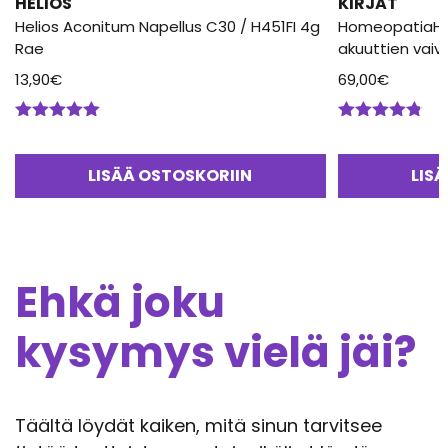
HELIOS
KIRJAT
Helios Aconitum Napellus C30 / H451FI 4g
HomeopatiaHel
Rae
akuuttien vaiv
13,90
€
69,00
€
Arvostelu
Arvostelu
tuotteesta:
tuotteesta:
5.00
/ 5
4.75
/ 5
LISÄÄ OSTOSKORIIN
LIS
Ehkä joku
kysymys vielä jäi?
Täältä löydät kaiken, mitä sinun tarvitsee