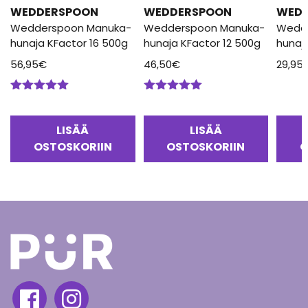
WEDDERSPOON
WEDDERSPOON
WED
Wedderspoon Manuka-
Wedderspoon Manuka-
Wedd
hunaja KFactor 16 500g
hunaja KFactor 12 500g
hunaj
56,95
€
46,50
€
29,95
Arvostelu
Arvostelu
tuotteesta:
tuotteesta:
5.00
/ 5
5.00
/ 5
LISÄÄ
LISÄÄ
OSTOSKORIIN
OSTOSKORIIN
O