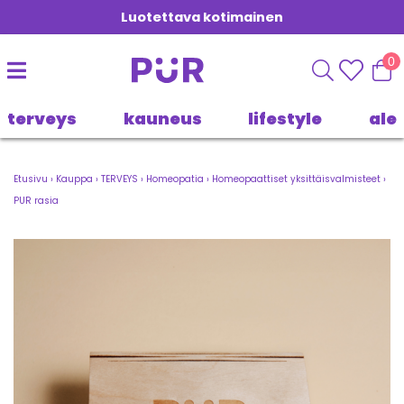
Luotettava kotimainen
0
terveys
kauneus
lifestyle
ale
Etusivu
›
Kauppa
›
TERVEYS
›
Homeopatia
›
Homeopaattiset yksittäisvalmisteet
›
PUR rasia