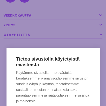
VERKKOKAUPPA
YRITYS
OTA YHTEYTTÄ
Tietoa sivustolla käytetyistä
evästeistä
Käytämme sivustollamme evästeitä
kerätäksemme ja analysoidaksemme sivuston
suorituskykyä ja käyttöä, tarjotaksemme
sosiaalisen median ominaisuuksia sekä
parantaaksemme ja räätälöidäksemme sisältöä
ja mainoksia.