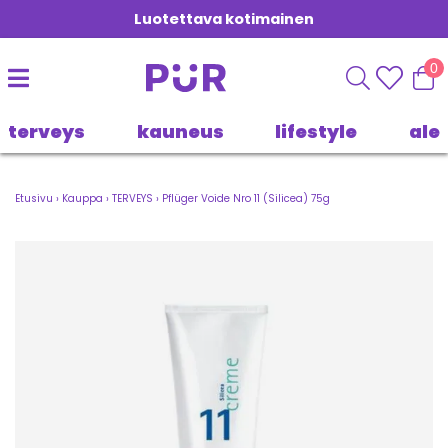
Luotettava kotimainen
0
terveys
kauneus
lifestyle
ale
Etusivu
›
Kauppa
›
TERVEYS
›
Pflüger Voide Nro 11 (Silicea) 75g