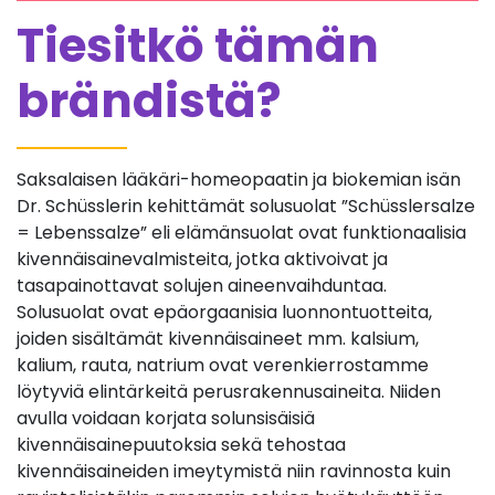
Tiesitkö tämän
brändistä?
Saksalaisen lääkäri-homeopaatin ja biokemian isän
Dr. Schüsslerin kehittämät solusuolat ”Schüsslersalze
= Lebenssalze” eli elämänsuolat ovat funktionaalisia
kivennäisainevalmisteita, jotka aktivoivat ja
tasapainottavat solujen aineenvaihduntaa.
Solusuolat ovat epäorgaanisia luonnontuotteita,
joiden sisältämät kivennäisaineet mm. kalsium,
kalium, rauta, natrium ovat verenkierrostamme
löytyviä elintärkeitä perusrakennusaineita. Niiden
avulla voidaan korjata solunsisäisiä
kivennäisainepuutoksia sekä tehostaa
kivennäisaineiden imeytymistä niin ravinnosta kuin