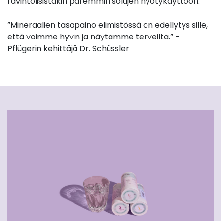
ravintolisistäkin paremmin solujen hyötykäyttöön.
”Mineraalien tasapaino elimistössä on edellytys sille,
että voimme hyvin ja näytämme terveiltä.” -
Pflügerin kehittäjä Dr. Schüssler