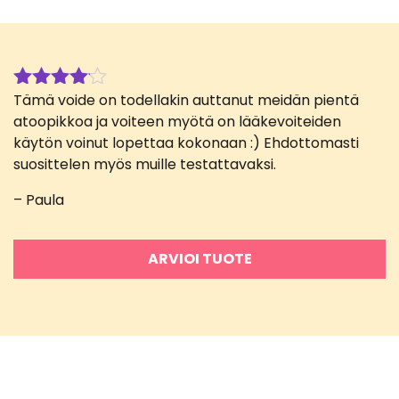
Tämä voide on todellakin auttanut meidän pientä
Arvostelu
tuotteesta:
atoopikkoa ja voiteen myötä on lääkevoiteiden
4
/ 5
käytön voinut lopettaa kokonaan :) Ehdottomasti
suosittelen myös muille testattavaksi.
– Paula
ARVIOI TUOTE