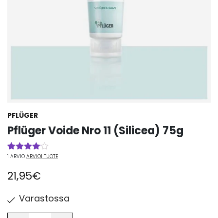
PFLÜGER
Pflüger Voide Nro 11 (Silicea) 75g
1
ARVIO
ARVIOI TUOTE
Arvio
1
4.00
21,95
€
5:stä
perustuen
asiakkaan
arvotukseen.
Varastossa
Määrä