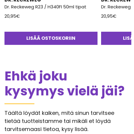
Dr. Reckeweg R23 / H340FI 50ml tipat
Dr. Reckeweg R
20,95
€
20,95
€
LISÄÄ OSTOSKORIIN
LIS
Ehkä joku
kysymys vielä jäi?
Täältä löydät kaiken, mitä sinun tarvitsee
tietää tuotteistamme tai mikäli et löydä
tarvitsemaasi tietoa, kysy lisää.