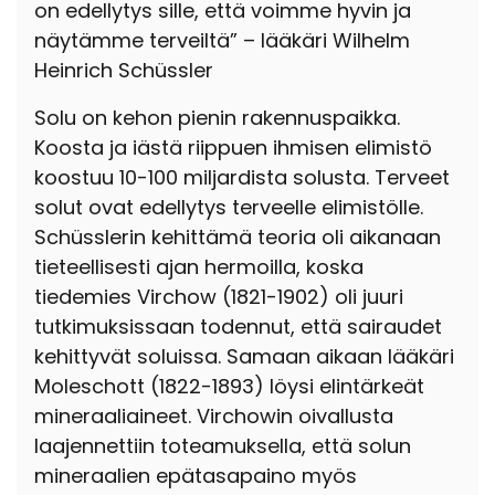
on edellytys sille, että voimme hyvin ja
näytämme terveiltä” – lääkäri Wilhelm
Heinrich Schüssler
Solu on kehon pienin rakennuspaikka.
Koosta ja iästä riippuen ihmisen elimistö
koostuu 10-100 miljardista solusta. Terveet
solut ovat edellytys terveelle elimistölle.
Schüsslerin kehittämä teoria oli aikanaan
tieteellisesti ajan hermoilla, koska
tiedemies Virchow (1821-1902) oli juuri
tutkimuksissaan todennut, että sairaudet
kehittyvät soluissa. Samaan aikaan lääkäri
Moleschott (1822-1893) löysi elintärkeät
mineraaliaineet. Virchowin oivallusta
laajennettiin toteamuksella, että solun
mineraalien epätasapaino myös