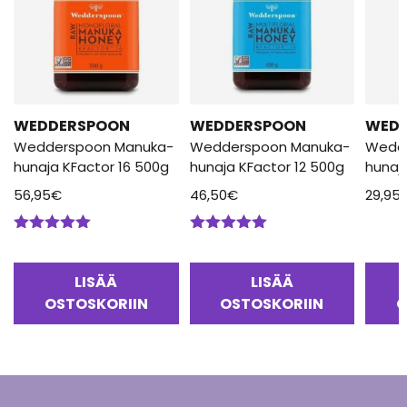
WEDDERSPOON
WEDDERSPOON
WED
Wedderspoon Manuka-
Wedderspoon Manuka-
Wedd
hunaja KFactor 16 500g
hunaja KFactor 12 500g
hunaj
56,95
€
46,50
€
29,95
Arvostelu
Arvostelu
tuotteesta:
tuotteesta:
5.00
/ 5
5.00
/ 5
LISÄÄ
LISÄÄ
OSTOSKORIIN
OSTOSKORIIN
O