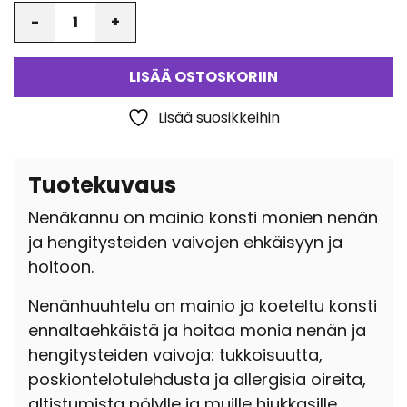
Määrä
LISÄÄ OSTOSKORIIN
Lisää suosikkeihin
Tuotekuvaus
Nenäkannu on mainio konsti monien nenän
ja hengitysteiden vaivojen ehkäisyyn ja
hoitoon.
Nenänhuuhtelu on mainio ja koeteltu konsti
ennaltaehkäistä ja hoitaa monia nenän ja
hengitysteiden vaivoja: tukkoisuutta,
poskiontelotulehdusta ja allergisia oireita,
altistumista pölylle ja muille hiukkasille,