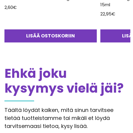
15ml
2,60
€
22,95
€
LISÄÄ OSTOSKORIIN
LIS
Ehkä joku
kysymys vielä jäi?
Täältä löydät kaiken, mitä sinun tarvitsee
tietää tuotteistamme tai mikäli et löydä
tarvitsemaasi tietoa, kysy lisää.