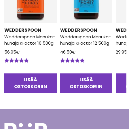
WEDDERSPOON
WEDDERSPOON
WED
Wedderspoon Manuka-
Wedderspoon Manuka-
Wedd
hunaja KFactor 16 500g
hunaja KFactor 12 500g
hunaj
56,95
€
46,50
€
29,95
Arvostelu
Arvostelu
tuotteesta:
tuotteesta:
5.00
/ 5
5.00
/ 5
LISÄÄ
LISÄÄ
OSTOSKORIIN
OSTOSKORIIN
O