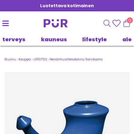
Luotettava kotimainen
0
terveys
kauneus
lifestyle
ale
Etusivu
›
Kauppa
›
LIFESTYLE
›
Nenänhuuhtelukannu Sarvikuono