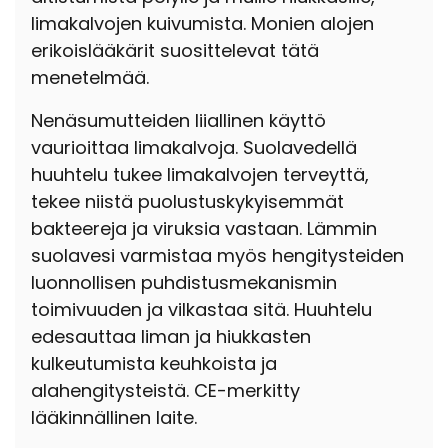
limakalvojen kuivumista. Monien alojen
erikoislääkärit suosittelevat tätä
menetelmää.
Nenäsumutteiden liiallinen käyttö
vaurioittaa limakalvoja. Suolavedellä
huuhtelu tukee limakalvojen terveyttä,
tekee niistä puolustuskykyisemmät
bakteereja ja viruksia vastaan. Lämmin
suolavesi varmistaa myös hengitysteiden
luonnollisen puhdistusmekanismin
toimivuuden ja vilkastaa sitä. Huuhtelu
edesauttaa liman ja hiukkasten
kulkeutumista keuhkoista ja
alahengitysteistä.
CE-merkitty
lääkinnällinen laite.