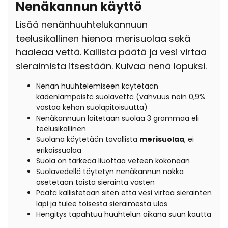
Nenäkannun käyttö
Lisää nenänhuuhtelukannuun
teelusikallinen hienoa merisuolaa sekä
haaleaa vettä. Kallista päätä ja vesi virtaa
sieraimista itsestään. Kuivaa nenä lopuksi.
Nenän huuhtelemiseen käytetään
kädenlämpöistä suolavettä (vahvuus noin 0,9%
vastaa kehon suolapitoisuutta)
Nenäkannuun laitetaan suolaa 3 grammaa eli
teelusikallinen
Suolana käytetään tavallista
merisuolaa
, ei
erikoissuolaa
Suola on tärkeää liuottaa veteen kokonaan
Suolavedellä täytetyn nenäkannun nokka
asetetaan toista sierainta vasten
Päätä kallistetaan siten että vesi virtaa sierainten
läpi ja tulee toisesta sieraimesta ulos
Hengitys tapahtuu huuhtelun aikana suun kautta