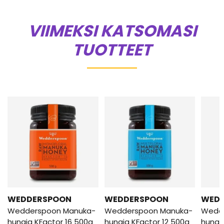
VIIMEKSI KATSOMASI
TUOTTEET
WEDDERSPOON
WEDDERSPOON
WED
Wedderspoon Manuka-
Wedderspoon Manuka-
Wedd
hunaja KFactor 16 500g
hunaja KFactor 12 500g
hunaj