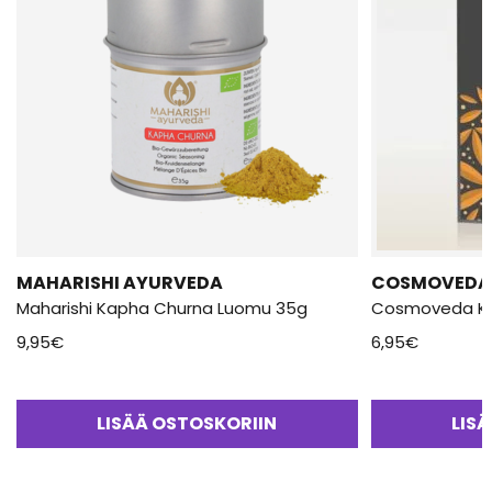
MAHARISHI AYURVEDA
COSMOVEDA
Maharishi Kapha Churna Luomu 35g
Cosmoveda Ka
9,95
€
6,95
€
LISÄÄ OSTOSKORIIN
LIS