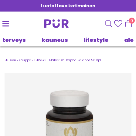
Luotettava kotimainen
0
terveys
kauneus
lifestyle
ale
Etusivu
›
Kauppa
›
TERVEYS
›
Maharishi Kapha Balance 50 Kpl