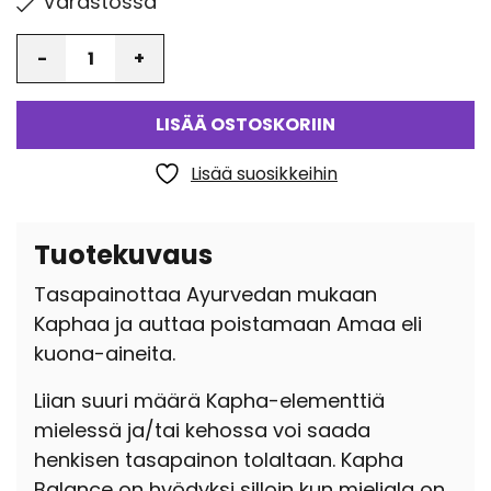
Varastossa
Määrä
LISÄÄ OSTOSKORIIN
Lisää suosikkeihin
Tuotekuvaus
Tasapainottaa Ayurvedan mukaan
Kaphaa ja auttaa poistamaan Amaa eli
kuona-aineita.
Liian suuri määrä Kapha-elementtiä
mielessä ja/tai kehossa voi saada
henkisen tasapainon tolaltaan. Kapha
Balance on hyödyksi silloin kun mieliala on