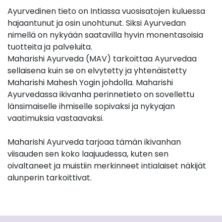
Ayurvedinen tieto on Intiassa vuosisatojen kuluessa
hajaantunut ja osin unohtunut. Siksi Ayurvedan
nimellä on nykyään saatavilla hyvin monentasoisia
tuotteita ja palveluita.
Maharishi Ayurveda (MAV) tarkoittaa Ayurvedaa
sellaisena kuin se on elvytetty ja yhtenäistetty
Maharishi Mahesh Yogin johdolla. Maharishi
Ayurvedassa ikivanha perinnetieto on sovellettu
länsimaiselle ihmiselle sopivaksi ja nykyajan
vaatimuksia vastaavaksi.
Maharishi Ayurveda tarjoaa tämän ikivanhan
viisauden sen koko laajuudessa, kuten sen
oivaltaneet ja muistiin merkinneet intialaiset näkijät
alunperin tarkoittivat.