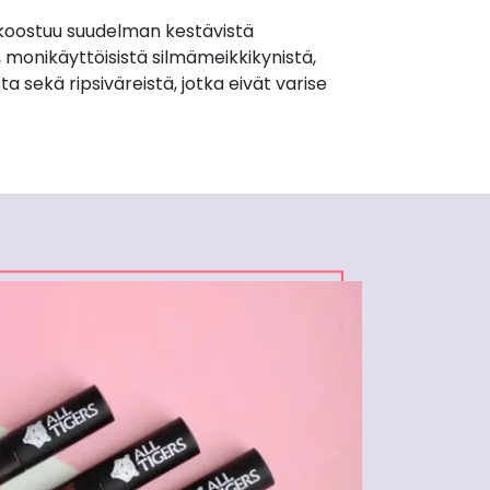
 koostuu suudelman kestävistä
, monikäyttöisistä silmämeikkikynistä,
ta sekä ripsiväreistä, jotka eivät varise