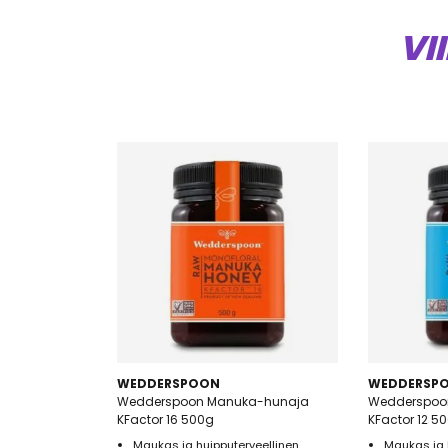
VI
WEDDERSPOON
WEDDERSP
Wedderspoon Manuka-hunaja
Wedderspoo
KFactor 16 500g
KFactor 12 5
Maukas ja huipputerveellinen
Maukas ja 