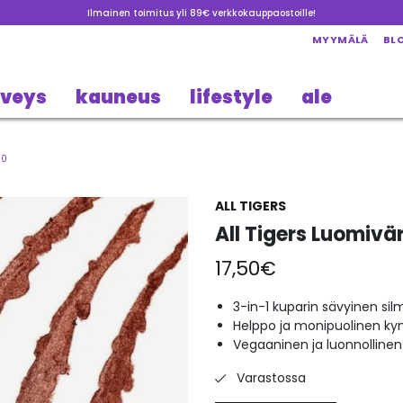
Ilmainen toimitus yli 89€ verkkokauppaostoille!
MYYMÄLÄ
BL
rveys
kauneus
lifestyle
ale
10
ALL TIGERS
All Tigers Luomivä
17,50
€
3-in-1 kuparin sävyinen si
Helppo ja monipuolinen kyn
Vegaaninen ja luonnollinen
Varastossa