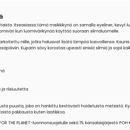
ä
taista. Itseasiassa tämä meikkikynä on samalla eyeliner, kevyt l
uomiväri kun luomivärikynää käyttää suoraan silmäluomelle.
rkoitettu niille, jotka haluavat lisätä lämpöä kasvoillensa. Kauni
säpäiviin. Kuparin sävy korostaa upeasti sinisiä silmiä ja sopii kaiki
ynä
ja riisiuutetta
sta puusta, joka on hankittu kestävästi hoidetuista metsistä. Kyn
ulkoista pakkausta kuten laatikkoa.
OR THE PLANET-luonnonsuojelulle sekä 1% kansalaisjärjestö POH KA