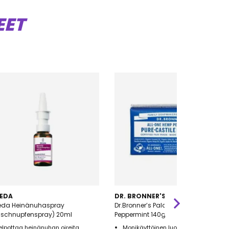
EET
EDA
DR. BRONNER'S
eda Heinänuhaspray
Dr.Bronner’s Palasaippua
uschnupfenspray) 20ml
Peppermint 140g
elpottaa heinänuhan oireita
Monikäyttöinen luomu palasaippua