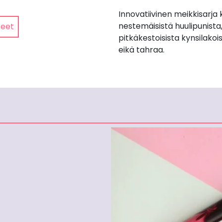
Innovatiivinen meikkisarja
nestemäisistä huulipunista
teet
pitkäkestoisista kynsilakois
eikä tahraa.