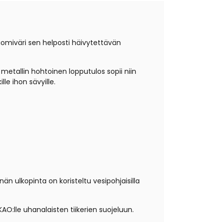
uomiväri sen helposti häivytettävän
s metallin hohtoinen lopputulos sopii niin
lle ihon sävyille.
än ulkopinta on koristeltu vesipohjaisilla
O:lle uhanalaisten tiikerien suojeluun.