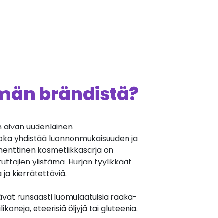
ämän brändistä?
n aivan uudenlainen
joka yhdistää luonnonmukaisuuden ja
enttinen kosmetiikkasarja on
ttajien ylistämä. Hurjan tyylikkäät
ja kierrätettäviä.
ävät runsaasti luomulaatuisia raaka-
likoneja, eteerisiä öljyjä tai gluteenia.