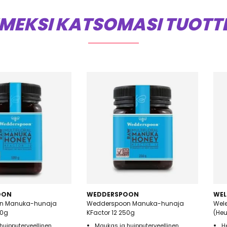
IMEKSI KATSOMASI TUOTT
OON
WEDDERSPOON
WEL
n Manuka-hunaja
Wedderspoon Manuka-hunaja
Wel
00g
KFactor 12 250g
(He
huipputerveellinen
Maukas ja huipputerveellinen
H