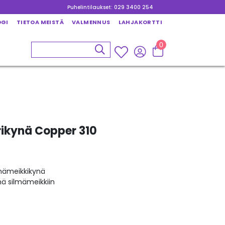
Puhelintilaukset: 029 3400 254
OGI
TIETOA MEISTÄ
VALMENNUS
LAHJAKORTTI
0
rikynä Copper 310
lmämeikkikynä
ä silmämeikkiin