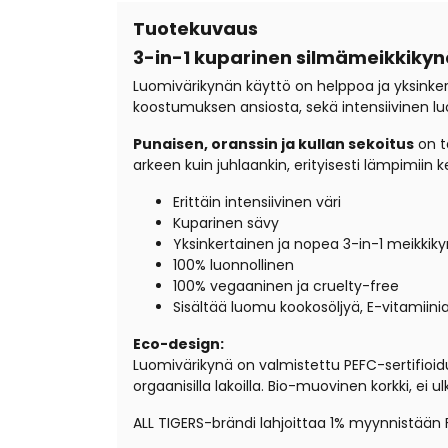
Tuotekuvaus
3-in-1 kuparinen silmämeikkikyn
Luomivärikynän käyttö on helppoa ja yksinker
koostumuksen ansiosta, sekä intensiivinen l
Punaisen, oranssin ja kullan sekoitus
on ta
arkeen kuin juhlaankin, erityisesti lämpimiin ke
Erittäin intensiivinen väri
Kuparinen sävy
Yksinkertainen ja nopea 3-in-1 meikkik
100%
luonnollinen
100% vegaaninen ja cruelty-free
Sisältää luomu kookosöljyä, E-vitamiinia 
Eco-design:
Luomivärikynä on valmistettu PEFC-sertifioidu
orgaanisilla lakoilla. Bio-muovinen korkki, ei 
ALL TIGERS-brändi lahjoittaa 1% myynnistään F