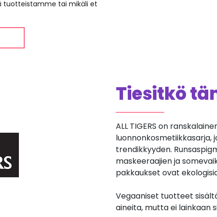
ää tuotteistamme tai mikäli et
Tiesitkö t
ALL TIGERS on ranskalaine
luonnonkosmetiikkasarja, 
trendikkyyden. Runsaspigm
maskeeraajien ja somevaiku
pakkaukset ovat ekologisia 
Vegaaniset tuotteet sisält
aineita, mutta ei lainkaan si