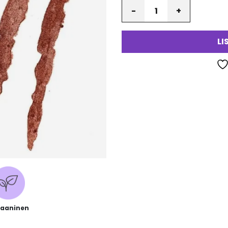
Määrä
LI
aaninen