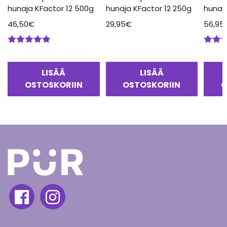
hunaja KFactor 12 500g
hunaja KFactor 12 250g
hunaj
46,50
€
29,95
€
56,95
Arvostelu
Arvos
tuotteesta:
tuotte
5.00
/ 5
5.00
/
LISÄÄ
LISÄÄ
OSTOSKORIIN
OSTOSKORIIN
O