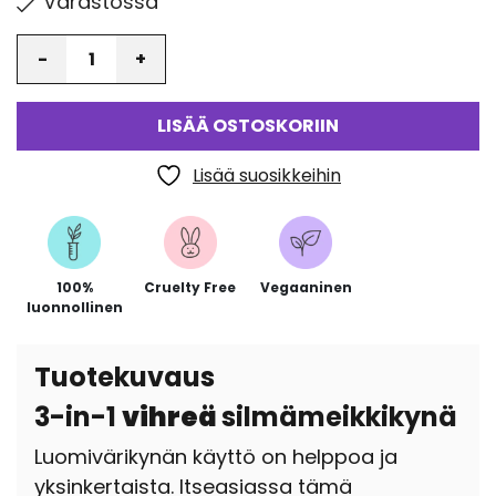
Varastossa
Määrä
LISÄÄ OSTOSKORIIN
Lisää suosikkeihin
100%
Cruelty Free
Vegaaninen
luonnollinen
Tuotekuvaus
3-in-1
vihreä
silmämeikkikynä
Luomivärikynän käyttö on helppoa ja
yksinkertaista. Itseasiassa tämä