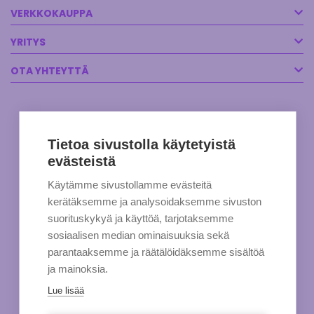
VERKKOKAUPPA
YRITYS
OTA YHTEYTTÄ
Tietoa sivustolla käytetyistä
evästeistä
Käytämme sivustollamme evästeitä
kerätäksemme ja analysoidaksemme sivuston
suorituskykyä ja käyttöä, tarjotaksemme
sosiaalisen median ominaisuuksia sekä
parantaaksemme ja räätälöidäksemme sisältöä
ja mainoksia.
Lue lisää