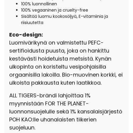
100%
luonnollinen
100% vegaaninen ja cruelty-free
Sisältää luomu kookosöljyä, E-vitamiinia ja
riisiuutetta
Eco-design:
Luomivärikynä on valmistettu PEFC-
sertifioidusta puusta, joka on hankittu
kestävästi hoidetuista metsistä. Kynän
ulkopinta on koristeltu vesipohjaisilla
orgaanisilla lakoilla. Bio-muovinen korkki, ei
ulkoista pakkausta kuten laatikkoa.
ALL TIGERS-brändi lahjoittaa 1%
myynnistään FOR THE PLANET-
luonnonsuojelulle sekä 1% kansalaisjärjestö
POH KAO:lle uhanalaisten tiikerien
suojeluun.