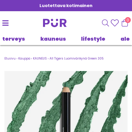
Luotettava kotimainen
0
terveys
kauneus
lifestyle
ale
Etusivu
›
Kauppa
›
KAUNEUS
›
All Tigers Luomivärikynä Green 305