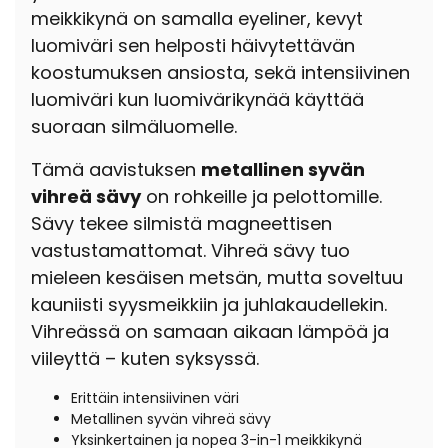
meikkikynä on samalla eyeliner, kevyt
luomiväri sen helposti häivytettävän
koostumuksen ansiosta, sekä intensiivinen
luomiväri kun luomivärikynää käyttää
suoraan silmäluomelle.
Tämä aavistuksen
metallinen syvän
vihreä sävy
on rohkeille ja pelottomille.
Sävy tekee silmistä magneettisen
vastustamattomat. Vihreä sävy tuo
mieleen kesäisen metsän, mutta soveltuu
kauniisti syysmeikkiin ja juhlakaudellekin.
Vihreässä on samaan aikaan lämpöä ja
viileyttä – kuten syksyssä.
Erittäin intensiivinen väri
Metallinen syvän vihreä sävy
Yksinkertainen ja nopea 3-in-1 meikkikynä