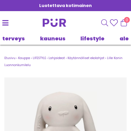
Luotettava kotimainen
0
terveys
kauneus
lifestyle
ale
Etusivu
›
Kauppa
›
LIFESTYLE
›
Lahjaideat
›
Käytännölliset ekolahjat
›
Lille Kanin
Luonnonkumilelu