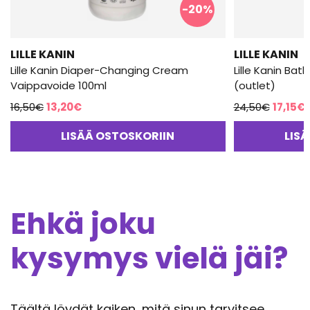
-20%
LILLE KANIN
LILLE KANIN
Lille Kanin Diaper-Changing Cream
Lille Kanin Bat
Vaippavoide 100ml
(outlet)
Alkuperäinen
Nykyinen
Alkupe
16,50
€
13,20
€
24,50
€
17,15
€
hinta
hinta
hinta
h
LISÄÄ OSTOSKORIIN
LIS
oli:
on:
oli:
o
16,50€.
13,20€.
24,50€
1
Ehkä joku
kysymys vielä jäi?
Täältä löydät kaiken, mitä sinun tarvitsee