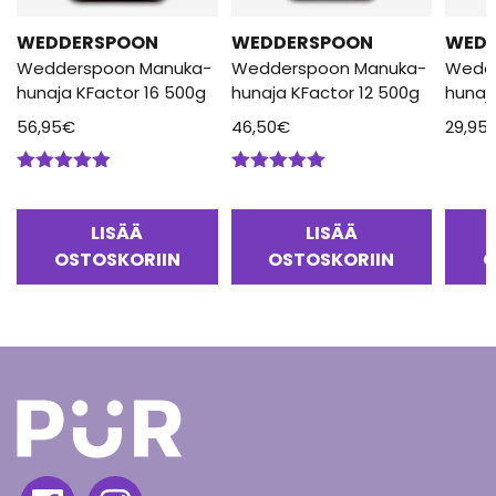
WEDDERSPOON
WEDDERSPOON
WED
Wedderspoon Manuka-
Wedderspoon Manuka-
Wedd
hunaja KFactor 16 500g
hunaja KFactor 12 500g
hunaj
56,95
€
46,50
€
29,95
Arvostelu
Arvostelu
tuotteesta:
tuotteesta:
5.00
/ 5
5.00
/ 5
LISÄÄ
LISÄÄ
OSTOSKORIIN
OSTOSKORIIN
O