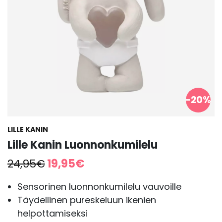
-20%
LILLE KANIN
Lille Kanin Luonnonkumilelu
Alkuperäinen
Nykyinen
24,95
€
19,95
€
hinta
hinta
oli:
on:
Sensorinen luonnonkumilelu vauvoille
24,95€.
19,95€.
Täydellinen pureskeluun ikenien
helpottamiseksi