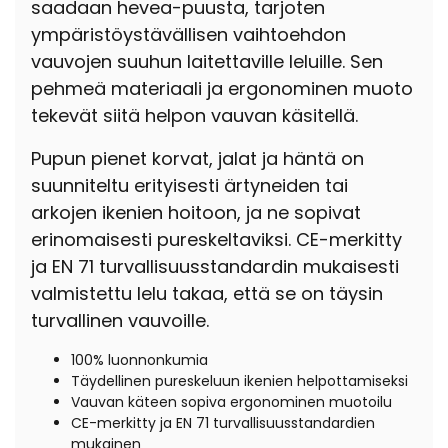
saadaan hevea-puusta, tarjoten
ympäristöystävällisen vaihtoehdon
vauvojen suuhun laitettaville leluille. Sen
pehmeä materiaali ja ergonominen muoto
tekevät siitä helpon vauvan käsitellä.
Pupun pienet korvat, jalat ja häntä on
suunniteltu erityisesti ärtyneiden tai
arkojen ikenien hoitoon, ja ne sopivat
erinomaisesti pureskeltaviksi. CE-merkitty
ja EN 71 turvallisuusstandardin mukaisesti
valmistettu lelu takaa, että se on täysin
turvallinen vauvoille.
100% luonnonkumia
Täydellinen pureskeluun ikenien helpottamiseksi
Vauvan käteen sopiva ergonominen muotoilu
CE-merkitty ja EN 71 turvallisuusstandardien
mukainen