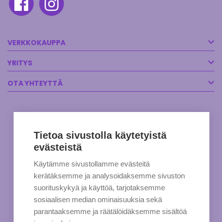
VERKKOKAUPPA
YRITYS
OTA YHTEYTTÄ
Tietoa sivustolla käytetyistä
evästeistä
Käytämme sivustollamme evästeitä
kerätäksemme ja analysoidaksemme sivuston
suorituskykyä ja käyttöä, tarjotaksemme
sosiaalisen median ominaisuuksia sekä
parantaaksemme ja räätälöidäksemme sisältöä