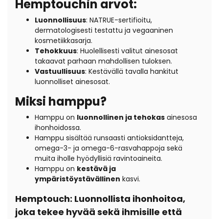
Hemptouchin arvot:
Luonnollisuus
: NATRUE-sertifioitu,
dermatologisesti testattu ja vegaaninen
kosmetiikkasarja.
Tehokkuus
: Huolellisesti valitut ainesosat
takaavat parhaan mahdollisen tuloksen.
Vastuullisuus
: Kestävällä tavalla hankitut
luonnolliset ainesosat.
Miksi hamppu?
Hamppu on
luonnollinen ja tehokas
ainesosa
ihonhoidossa.
Hamppu sisältää runsaasti antioksidantteja,
omega-3- ja omega-6-rasvahappoja sekä
muita iholle hyödyllisiä ravintoaineita.
Hamppu on
kestävä ja
ympäristöystävällinen
kasvi.
Hemptouch: Luonnollista ihonhoitoa,
joka tekee hyvää sekä ihmisille että