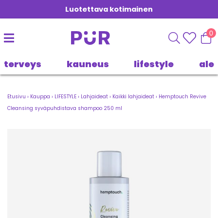
Luotettava kotimainen
0
terveys
kauneus
lifestyle
ale
Etusivu
›
Kauppa
›
LIFESTYLE
›
Lahjaideat
›
Kaikki lahjaideat
›
Hemptouch Revive
Cleansing syväpuhdistava shampoo 250 ml