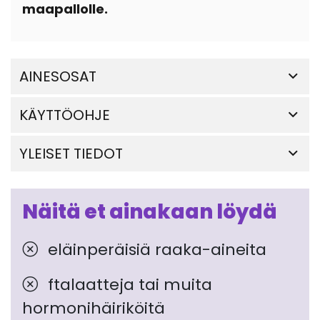
maapallolle.
AINESOSAT
KÄYTTÖOHJE
YLEISET TIEDOT
Näitä et ainakaan löydä
eläinperäisiä raaka-aineita
ftalaatteja tai muita
hormonihäiriköitä