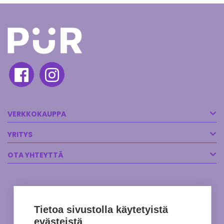
VERKKOKAUPPA
YRITYS
OTA YHTEYTTÄ
Tietoa sivustolla käytetyistä
evästeistä