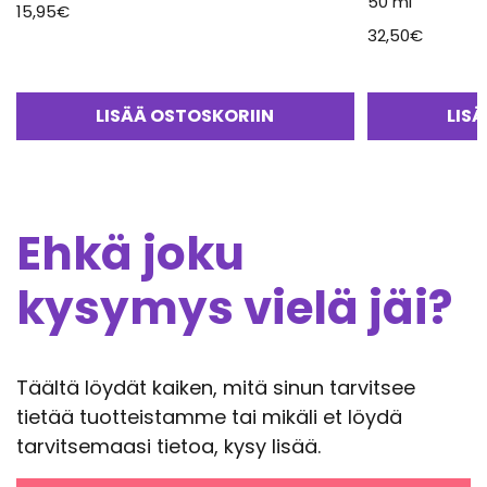
50 ml
15,95
€
32,50
€
LISÄÄ OSTOSKORIIN
LIS
Ehkä joku
kysymys vielä jäi?
Täältä löydät kaiken, mitä sinun tarvitsee
tietää tuotteistamme tai mikäli et löydä
tarvitsemaasi tietoa, kysy lisää.