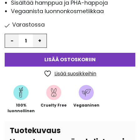
Sisältää hamppua ja PHA-happoja
Vegaanista luonnonkosmetiikkaa
Varastossa
Määrä
LISÄÄ OSTOSKORIIN
Lisää suosikkeihin
100%
Cruelty Free
Vegaaninen
luonnollinen
Tuotekuvaus