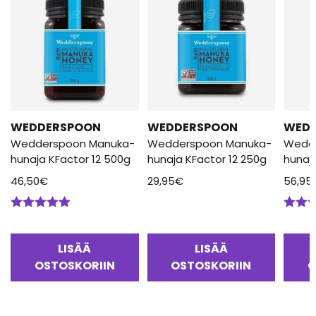
WEDDERSPOON
WEDDERSPOON
WED
Wedderspoon Manuka-
Wedderspoon Manuka-
Wedd
hunaja KFactor 12 500g
hunaja KFactor 12 250g
hunaj
46,50
€
29,95
€
56,95
Arvostelu
Arvos
tuotteesta:
tuotte
5.00
/ 5
5.00
/
LISÄÄ
LISÄÄ
OSTOSKORIIN
OSTOSKORIIN
O