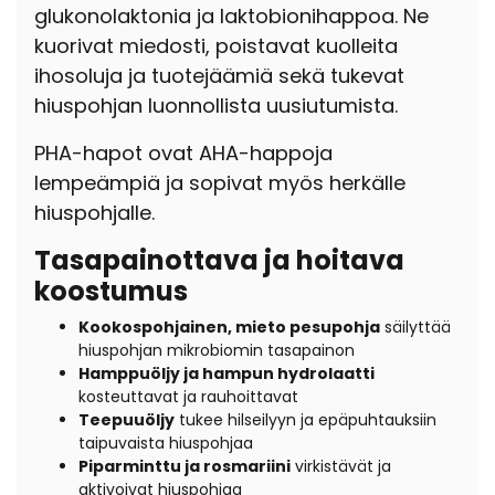
glukonolaktonia ja laktobionihappoa. Ne
kuorivat miedosti, poistavat kuolleita
ihosoluja ja tuotejäämiä sekä tukevat
hiuspohjan luonnollista uusiutumista.
PHA-hapot ovat AHA-happoja
lempeämpiä ja sopivat myös herkälle
hiuspohjalle.
Tasapainottava ja hoitava
koostumus
Kookospohjainen, mieto pesupohja
säilyttää
hiuspohjan mikrobiomin tasapainon
Hamppuöljy ja hampun hydrolaatti
kosteuttavat ja rauhoittavat
Teepuuöljy
tukee hilseilyyn ja epäpuhtauksiin
taipuvaista hiuspohjaa
Piparminttu ja rosmariini
virkistävät ja
aktivoivat hiuspohjaa