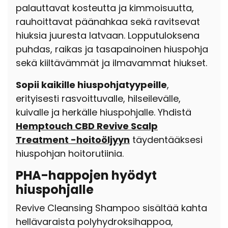
palauttavat kosteutta ja kimmoisuutta,
rauhoittavat päänahkaa sekä ravitsevat
hiuksia juuresta latvaan.
Lopputuloksena
puhdas, raikas ja tasapainoinen hiuspohja
sekä kiiltävämmät ja ilmavammat hiukset.
Sopii kaikille hiuspohjatyypeille
,
erityisesti rasvoittuvalle, hilseilevälle,
kuivalle ja herkälle hiuspohjalle. Yhdistä
Hemptouch CBD Revive Scalp
Treatment -hoitoöljyyn
täydentääksesi
hiuspohjan hoitorutiinia.
PHA-happojen hyödyt
hiuspohjalle
Revive Cleansing Shampoo sisältää kahta
hellävaraista polyhydroksihappoa,