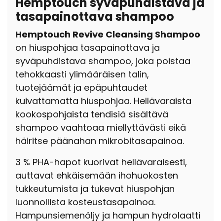
Hemptouch syväpuhdistava ja
tasapainottava shampoo
Hemptouch Revive Cleansing Shampoo
on hiuspohjaa tasapainottava ja
syväpuhdistava shampoo, joka poistaa
tehokkaasti ylimääräisen talin,
tuotejäämät ja epäpuhtaudet
kuivattamatta hiuspohjaa.
Hellävaraista
kookospohjaista tendisiä sisältävä
shampoo vaahtoaa miellyttävästi eikä
häiritse päänahan mikrobitasapainoa.
3 % PHA-hapot kuorivat hellävaraisesti,
auttavat ehkäisemään ihohuokosten
tukkeutumista ja tukevat hiuspohjan
luonnollista kosteustasapainoa.
Hampunsiemenöljy ja hampun hydrolaatti