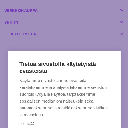
VERKKOKAUPPA
YRITYS
OTA YHTEYTTÄ
Tietoa sivustolla käytetyistä
evästeistä
Käytämme sivustollamme evästeitä
kerätäksemme ja analysoidaksemme sivuston
suorituskykyä ja käyttöä, tarjotaksemme
sosiaalisen median ominaisuuksia sekä
parantaaksemme ja räätälöidäksemme sisältöä
ja mainoksia.
Lue lisää