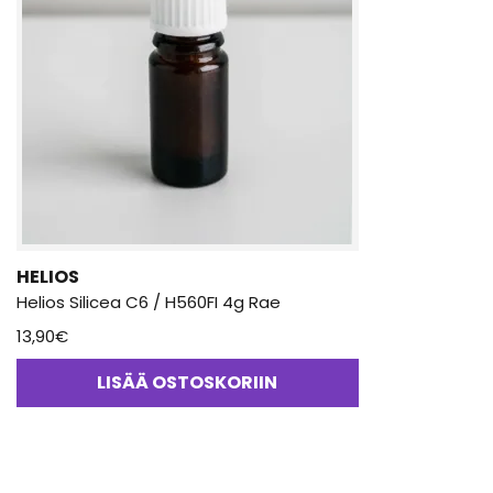
HELIOS
Helios Silicea C6 / H560FI 4g Rae
13,90
€
LISÄÄ OSTOSKORIIN