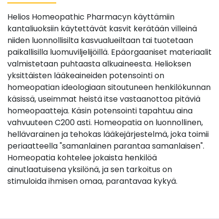
Helios Homeopathic Pharmacyn käyttämiin
kantaliuoksiin käytettävät kasvit kerätään villeinä
niiden luonnollisilta kasvualueiltaan tai tuotetaan
paikallisilla luomuviljelijöillä. Epäorgaaniset materiaalit
valmistetaan puhtaasta alkuaineesta. Helioksen
yksittäisten lääkeaineiden potensointi on
homeopatian ideologiaan sitoutuneen henkilökunnan
käsissä, useimmat heistä itse vastaanottoa pitäviä
homeopaatteja. Käsin potensointi tapahtuu aina
vahvuuteen C200 asti. Homeopatia on luonnollinen,
hellävarainen ja tehokas lääkejärjestelmä, joka toimii
periaatteella "samanlainen parantaa samanlaisen".
Homeopatia kohtelee jokaista henkilöä
ainutlaatuisena yksilönä, ja sen tarkoitus on
stimuloida ihmisen omaa, parantavaa kykyä.