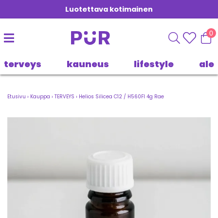
Luotettava kotimainen
0
terveys
kauneus
lifestyle
ale
Etusivu
›
Kauppa
›
TERVEYS
›
Helios Silicea C12 / H560FI 4g Rae