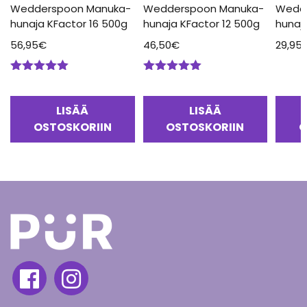
Wedderspoon Manuka-
Wedderspoon Manuka-
Wedd
hunaja KFactor 16 500g
hunaja KFactor 12 500g
hunaj
56,95
€
46,50
€
29,95
Arvostelu
Arvostelu
tuotteesta:
tuotteesta:
5.00
/ 5
5.00
/ 5
LISÄÄ
LISÄÄ
OSTOSKORIIN
OSTOSKORIIN
O