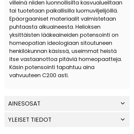
villeinä niiden luonnollisilta kasvualueiltaan
tai tuotetaan paikallisilla luomuviljelijöillä.
Epäorgaaniset materiaalit valmistetaan
puhtaasta alkuaineesta. Helioksen
yksittäisten lääkeaineiden potensointi on
homeopatian ideologiaan sitoutuneen
henkilökunnan käsissä, useimmat heistä
itse vastaanottoa pitäviä homeopaatteja.
Käsin potensointi tapahtuu aina
vahvuuteen C200 asti.
AINESOSAT
YLEISET TIEDOT