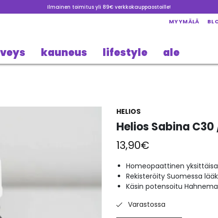
Ilmainen toimitus yli 89€ verkkokauppaostoille!
MYYMÄLÄ
BL
rveys
kauneus
lifestyle
ale
HELIOS
Helios Sabina C30 
13,90
€
Homeopaattinen yksittäisa
Rekisteröity Suomessa lää
Käsin potensoitu Hahneman
Varastossa