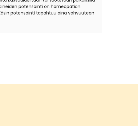
ta kasvualueiltaan tai tuotetaan paikallisilla
äkeaineiden potensointi on homeopatian
Käsin potensointi tapahtuu aina vahvuuteen