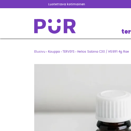
Luotettava kotimainen
te
Etusivu
›
Kauppa
›
TERVEYS
›
Helios Sabina C30 / H591FI 4g Rae