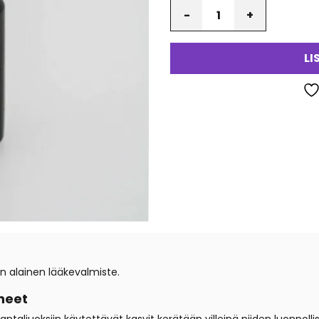
Määrä
LI
n alainen lääkevalmiste.
neet