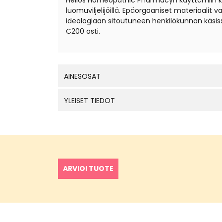
Helios Homeopathic Pharmacyn käyttämiin kantal
luomuviljelijöillä. Epäorgaaniset materiaali
ideologiaan sitoutuneen henkilökunnan käsis
C200 asti.
AINESOSAT
YLEISET TIEDOT
ARVIOI TUOTE