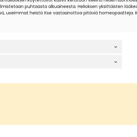
iuoksiin käytettävät kasvit kerätään villeinä niiden luonnollisil
t valmistetaan puhtaasta alkuaineesta. Helioksen yksittäisten lä
sä, useimmat heistä itse vastaanottoa pitäviä homeopaatteja. 