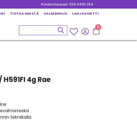
Puhelintilaukset: 029 3400 254
OGI
TIETOA MEISTÄ
VALMENNUS
LAHJAKORTTI
0
/ H591FI 4g Rae
ine
kevalmisteeksi
nin tekniikalla