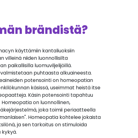
ämän brändistä?
cyn käyttämiin kantaliuoksiin
villeinä niiden luonnollisilta
 paikallisilla luomuviljelijöillä.
 valmistetaan puhtaasta alkuaineesta.
äkeaineiden potensointi on homeopatian
nkilökunnan käsissä, useimmat heistä itse
opaatteja. Käsin potensointi tapahtuu
. Homeopatia on luonnollinen,
äkejärjestelmä, joka toimii periaatteella
manlaisen". Homeopatia kohtelee jokaista
silönä, ja sen tarkoitus on stimuloida
 kykyä.