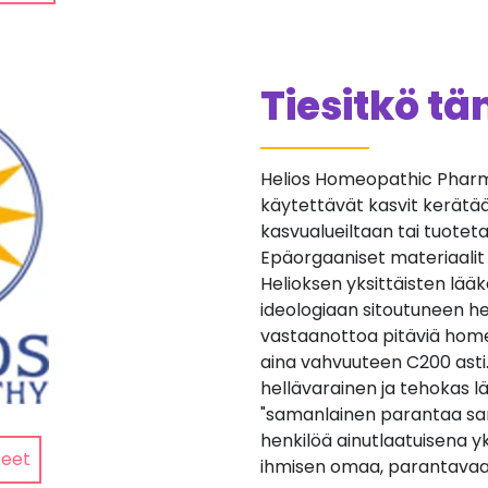
Tiesitkö t
Helios Homeopathic Pharma
käytettävät kasvit kerätään 
kasvualueiltaan tai tuotetaan
Epäorgaaniset materiaalit
Helioksen yksittäisten lä
ideologiaan sitoutuneen he
vastaanottoa pitäviä home
aina vahvuuteen C200 asti
hellävarainen ja tehokas lä
"samanlainen parantaa sa
henkilöä ainutlaatuisena yk
teet
ihmisen omaa, parantavaa