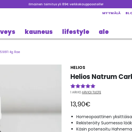
Ilmainen toimitus yli 89€ verkkokauppaostoille!
MYYMÄLÄ
BL
rveys
kauneus
lifestyle
ale
598FI 4g Rae
HELIOS
Helios Natrum Car
1
ARVIO
ARVIOI TUOTE
Arvio
1
5.00
5:stä
13,90
€
perustuen
asiakkaan
arvotukseen.
Homeopaattinen yksittäisa
Rekisteröity Suomessa lää
Käsin potensoitu Hahneman