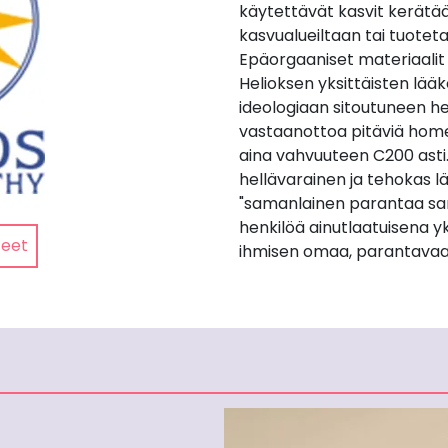
käytettävät kasvit kerätään 
kasvualueiltaan tai tuotetaan
Epäorgaaniset materiaalit
Helioksen yksittäisten lä
ideologiaan sitoutuneen he
vastaanottoa pitäviä home
aina vahvuuteen C200 asti
hellävarainen ja tehokas lä
"samanlainen parantaa sa
henkilöä ainutlaatuisena yk
teet
ihmisen omaa, parantavaa