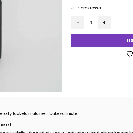
Varastossa
Määrä
LI
öity lääkelain alainen lääkevalmiste.
neet