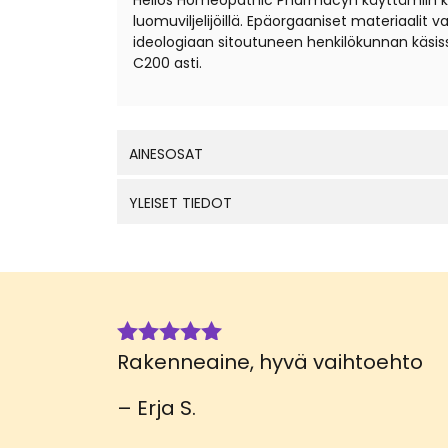
Helios Homeopathic Pharmacyn käyttämiin kantal
luomuviljelijöillä. Epäorgaaniset materiaali
ideologiaan sitoutuneen henkilökunnan käsis
C200 asti.
AINESOSAT
YLEISET TIEDOT
Rakenneaine, hyvä vaihtoehto
Arvostelu
tuotteesta:
5
/ 5
– Erja S.