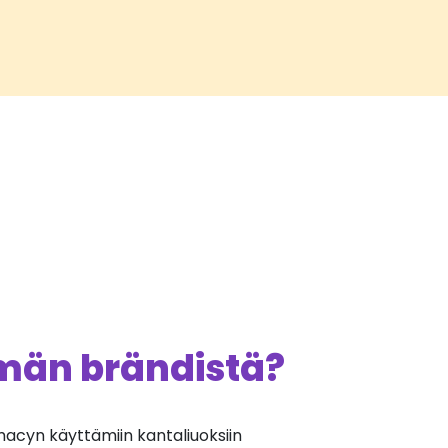
ämän brändistä?
cyn käyttämiin kantaliuoksiin