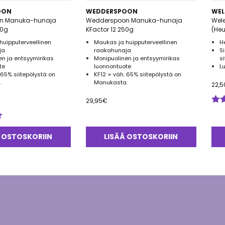
OON
WEDDERSPOON
WEL
n Manuka-hunaja
Wedderspoon Manuka-hunaja
Wel
00g
KFactor 12 250g
(He
huipputerveellinen
Maukas ja huipputerveellinen
H
ja
raakahunaja
S
en ja entsyymirikas
Monipuolinen ja entsyymirikas
s
te
luonnontuote
L
 65% siitepölystä on
KF12 = väh. 65% siitepölystä on
.
Manukasta.
22,5
29,95
€
Arv
tuo
5.0
 OSTOSKORIIN
LISÄÄ OSTOSKORIIN