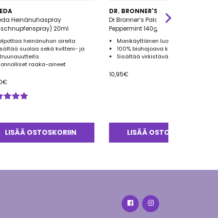
EDA
DR. BRONNER'S
eda Heinänuhaspray
Dr.Bronner’s Palasaippua
uschnupfenspray) 20ml
Peppermint 140g
elpottaa heinänuhan oireita
Monikäyttöinen luomu palasaippua
isältää suolaa sekä kvitteni- ja
100% biohajoava kääre
itruunauutteita
Sisältää virkistävää piparminttua
uonnolliset raaka-aineet
10,95
€
0
€
ostelu
tteesta:
0
/ 5
LISÄÄ OSTOSKORIIN
LISÄÄ OSTOSKORIIN