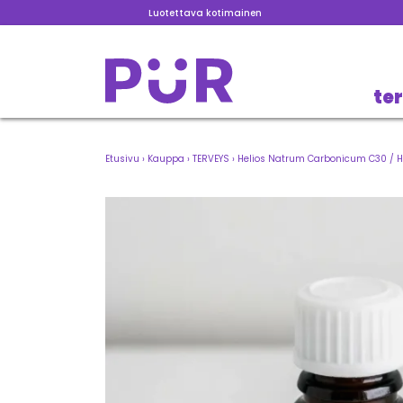
Luotettava kotimainen
te
Etusivu
›
Kauppa
›
TERVEYS
›
Helios Natrum Carbonicum C30 / H