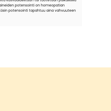
ta kasvualueiltaan tai tuotetaan paikallisilla
äkeaineiden potensointi on homeopatian
Käsin potensointi tapahtuu aina vahvuuteen