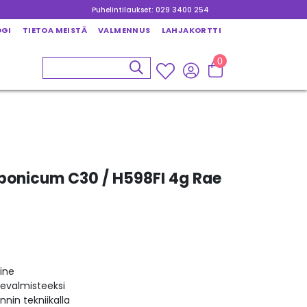
Puhelintilaukset: 029 3400 254
OGI
TIETOA MEISTÄ
VALMENNUS
LAHJAKORTTI
0
bonicum C30 / H598FI 4g Rae
ine
kevalmisteeksi
nin tekniikalla