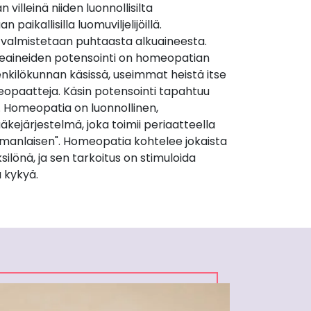
villeinä niiden luonnollisilta
 paikallisilla luomuviljelijöillä.
 valmistetaan puhtaasta alkuaineesta.
äkeaineiden potensointi on homeopatian
nkilökunnan käsissä, useimmat heistä itse
opaatteja. Käsin potensointi tapahtuu
. Homeopatia on luonnollinen,
äkejärjestelmä, joka toimii periaatteella
manlaisen". Homeopatia kohtelee jokaista
silönä, ja sen tarkoitus on stimuloida
 kykyä.