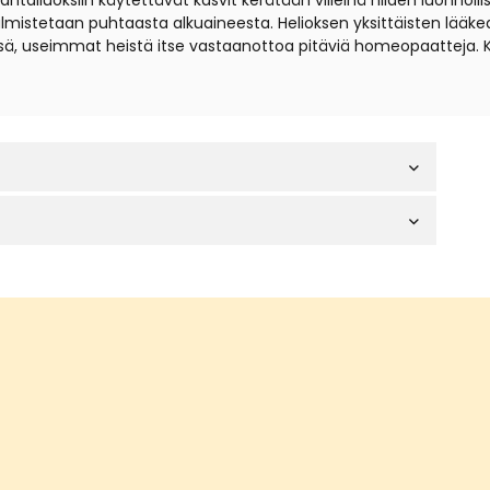
iuoksiin käytettävät kasvit kerätään villeinä niiden luonnollisil
t valmistetaan puhtaasta alkuaineesta. Helioksen yksittäisten lä
sä, useimmat heistä itse vastaanottoa pitäviä homeopaatteja. 