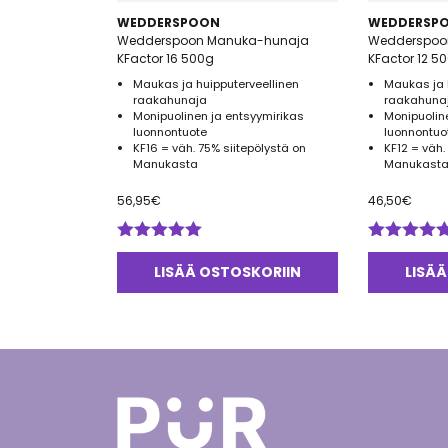
WEDDERSPOON
WEDDERSP
Wedderspoon Manuka-hunaja
Wedderspoo
KFactor 16 500g
KFactor 12 5
Maukas ja huipputerveellinen
Maukas ja 
raakahunaja
raakahuna
Monipuolinen ja entsyymirikas
Monipuolin
luonnontuote
luonnontuo
KF16 = väh. 75% siitepölystä on
KF12 = väh.
Manukasta
Manukasta
56,95
€
46,50
€
Arvostelu
Arvostelu
tuotteesta:
tuotteesta:
LISÄÄ OSTOSKORIIN
LISÄÄ
5.00
/ 5
5.00
/ 5